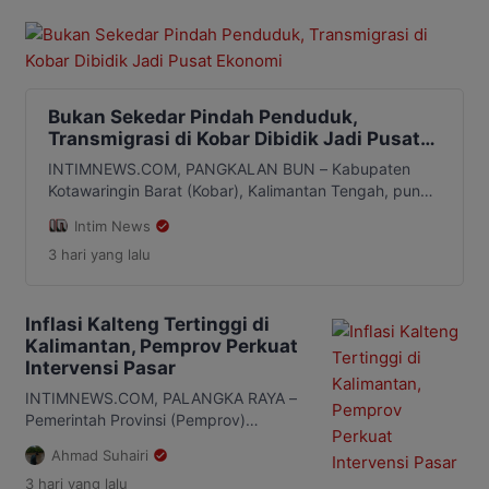
Bukan Sekedar Pindah Penduduk,
Transmigrasi di Kobar Dibidik Jadi Pusat
Ekonomi
INTIMNEWS.COM, PANGKALAN BUN – Kabupaten
Kotawaringin Barat (Kobar), Kalimantan Tengah, punya
pendekatan baru dalam mengembangkan program
Intim News
transmigrasi. Pak sekedar memindahkan penduduk,
3 hari
yang lalu
transmigrasi diarahkan menjadi bagian dari strategi
membangun pusat ekonomi baru di daerah. Salah satu
kawasan yang diproyeksikan untuk pengembangan
tersebut berada di Desa Rangda, kecamatan Arut
Inflasi Kalteng Tertinggi di
Selatan (Arsel). Masyarakat setempat telah
Kalimantan, Pemprov Perkuat
menunjukkan keterbukaan terhadap […]
Intervensi Pasar
INTIMNEWS.COM, PALANGKA RAYA –
Pemerintah Provinsi (Pemprov)
Kalimantan Tengah (Kalteng) akan
Ahmad Suhairi
memperkuat langkah pengendalian
3 hari
yang lalu
inflasi setelah daerah ini mencatat