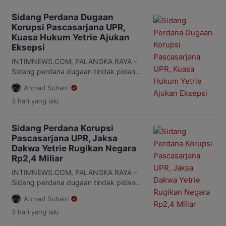
pembacaan surat dakwaan. Surat dakwaan dibacakan
oleh Kepala Seksi Tuntutan Pidana Khusus Kejaksaan
Sidang Perdana Dugaan
Tinggi Kalimantan Tengah, I Wayan Suryawan. […]
Korupsi Pascasarjana UPR,
Kuasa Hukum Yetrie Ajukan
Eksepsi
INTIMNEWS.COM, PALANGKA RAYA –
Sidang perdana dugaan tindak pidana
korupsi pengelolaan anggaran Program
Ahmad Suhairi
Pascasarjana Universitas Palangka
3 hari
yang lalu
Raya (UPR) periode 2019-2022 digelar
di Pengadilan Tindak Pidana Korupsi
(Tipikor) pada Pengadilan Negeri
Sidang Perdana Korupsi
Palangka Raya, Rabu, 5 Agustus 2026.
Pascasarjana UPR, Jaksa
Dalam sidang dengan agenda
Dakwa Yetrie Rugikan Negara
pembacaan dakwaan itu, Jaksa
Rp2,4 Miliar
Penuntut Umum (JPU) mendakwa
mantan Direktur Pascasarjana UPR,
INTIMNEWS.COM, PALANGKA RAYA –
Prof. Dr. Ir. […]
Sidang perdana dugaan tindak pidana
korupsi pengelolaan anggaran Program
Ahmad Suhairi
Pascasarjana Universitas Palangka
3 hari
yang lalu
Raya (UPR) periode 2019-2022 mulai
bergulir di Pengadilan Tindak Pidana