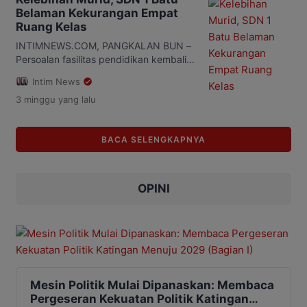
ke perguruan tinggi, meski kondisi
Belaman Kekurangan Empat
keuangan daerah sedang mengalami
Ruang Kelas
efisiensi. Kepala Dinas Pendidikan
Kalteng, Muhammad Reza Prabowo
INTIMNEWS.COM, PANGKALAN BUN –
mengatakan, kebijakan itu merupakan
Persoalan fasilitas pendidikan kembali
arahan langsung Gubernur Agustiar
menjadi perhatian di Kabupaten
Intim News
Sabran agar […]
Kotawaringin Barat (Kobar). SDN 1 Batu
3 minggu
yang lalu
Belaman, Kecamatan Kumai, kini
menghadapi kekurangan empat ruang
kelas akibat terus meningkatnya jumlah
BACA SELENGKAPNYA
peserta didik dari tahun ke tahun,
Sabtu (18/7/2026). Kondisi tersebut
membuat proses belajar mengajar
belum berjalan secara ideal.
OPINI
Keterbatasan ruang belajar memaksa
sekolah mencari […]
Mesin Politik Mulai Dipanaskan: Membaca
Pergeseran Kekuatan Politik Katingan