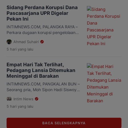
Korupsi (Tipikor) Palangka Raya, Rabu,
Sidang Perdana Korupsi Dana
5 Agustus 2026. Agenda sidang diawali
Pascasarjana UPR Digelar
dengan pembacaan surat dakwaan
Pekan Ini
terhadap mantan Direktur Pascasarjana
UPR, Yetrie Ludang. Jaksa Penuntut
INTIMNEWS.COM, PALANGKA RAYA –
Umum (JPU) mendakwa terdakwa
Perkara dugaan korupsi pengelolaan
menyalahgunakan […]
dana operasional Program
Ahmad Suhairi
Pascasarjana Universitas Palangka
5 hari
yang lalu
Raya (UPR) periode 2019-2022 senilai
Rp2,4 miliar segera memasuki tahap
persidangan di Pengadilan Tindak
Empat Hari Tak Terlihat,
Pidana Korupsi (Tipikor) Palangka
Pedagang Lansia Ditemukan
Raya. Berdasarkan Sistem Informasi
Meninggal di Barakan
Penelusuran Perkara (SIPP) Pengadilan
Negeri Palangka Raya, sidang perdana
INTIMNEWS.COM, PANGKALAN BUN –
dengan agenda pembacaan surat
Seorang pria, Moh Sipon Hadi Siswoyo,
dakwaan dijadwalkan berlangsung
63 tahun, ditemukan meninggal dunia
Intim News
pada Rabu, 5 […]
di sebuah barakan di jalan Maid Badir
5 hari
yang lalu
Gang Angsa 1, Kelurahan Sidorejo,
Kecamatan Arut Selatan, Kabupaten
Kotawaringin Barat (Kobar), Kalimantan
BACA SELENGKAPNYA
Tengah, Senin (3/8/2026). Korban