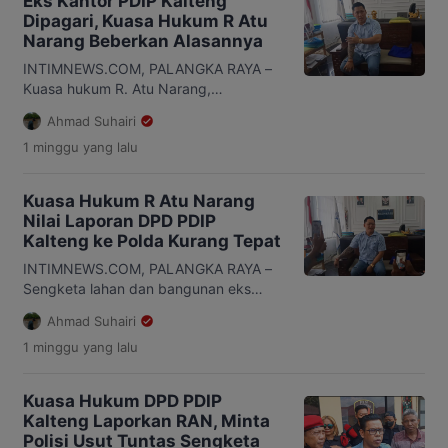
Eks Kantor PDIP Kalteng
tertanggal 3 Agustus 2026 dan turut ditembuskan
Dipagari, Kuasa Hukum R Atu
kepada Bawaslu Kabupaten Katingan. Bagi Bawaslu,
Narang Beberkan Alasannya
[…]
INTIMNEWS.COM, PALANGKA RAYA –
Kuasa hukum R. Atu Narang,
Suriansyah Halim, mengakui kliennya
Ahmad Suhairi
melakukan pemagaran di eks Kantor
1 minggu
yang lalu
DPD PDI Perjuangan Kalimantan
Tengah (Kalteng) di Jalan RTA Milono.
Namun, ia menegaskan tindakan itu
Kuasa Hukum R Atu Narang
dilakukan untuk mengamankan aset
Nilai Laporan DPD PDIP
yang menurutnya masih menjadi hak
Kalteng ke Polda Kurang Tepat
kliennya. Pernyataan itu disampaikan
sebagai tanggapan atas pengaduan
INTIMNEWS.COM, PALANGKA RAYA –
yang sebelumnya diajukan kuasa
Sengketa lahan dan bangunan eks
hukum […]
Kantor DPD PDI Perjuangan Kalimantan
Ahmad Suhairi
Tengah (Kalteng) terus memanas.
1 minggu
yang lalu
Setelah kuasa hukum DPD PDIP
Kalteng, Ziburahman, melaporkan
dugaan pengrusakan, pencurian
Kuasa Hukum DPD PDIP
inventaris, dan pemagaran ke Polda
Kalteng Laporkan RAN, Minta
Kalteng, kuasa hukum R. Atu Narang,
Polisi Usut Tuntas Sengketa