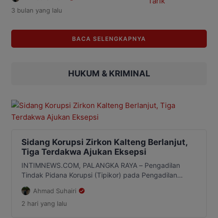
menggelar Huma Betang Night di
3 bulan
yang lalu
kawasan Bundaran Besar Palangka
Raya, Sabtu malam 2 Mei 2026. Ribuan
masyarakat terlihat menikmati suasana
BACA SELENGKAPNYA
malam mingguan yang dikemas
dengan hiburan rakyat, pertunjukan
seni, hingga pelibatan pelaku UMKM
lokal. Penjabat (Pj) Sekretaris Daerah
HUKUM & KRIMINAL
(Sekda) Kalteng, Linae Victoria Aden
mengatakan […]
Sidang Korupsi Zirkon Kalteng Berlanjut,
Tiga Terdakwa Ajukan Eksepsi
INTIMNEWS.COM, PALANGKA RAYA – Pengadilan
Tindak Pidana Korupsi (Tipikor) pada Pengadilan
Negeri Palangka Raya kembali menggelar sidang
Ahmad Suhairi
perkara dugaan korupsi komoditas zirkon dan
2 hari
yang lalu
turunannya, Kamis, 6 Agustus 2026. Sidang dipimpin
Ketua Majelis Hakim, Ricky Fardinand dengan agenda