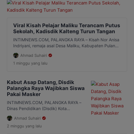
Viral Kisah Pelajar Maliku Terancam Putus
Sekolah, Kadisdik Kalteng Turun Tangan
INTIMNEWS.COM, PALANGKA RAYA – Kisah Nor Anisa
Indriyani, remaja asal Desa Maliku, Kabupaten Pulang
Pisau, yang terancam gagal melanjutkan pendidikan
Ahmad Suhairi
ke jenjang SMK karena keterbatasan ekonomi
1 minggu
yang lalu
mendapat perhatian Dinas Pendidikan Provinsi
Kalimantan Tengah (Kalteng). Setelah kisahnya viral di
media sosial, Kepala Dinas Pendidikan Kalteng,
Muhammad Reza Prabowo, memastikan persoalan
Kabut Asap Datang, Disdik
tersebut akan segera ditangani. Perhatian itu […]
Palangka Raya Wajibkan Siswa
Pakai Masker
INTIMNEWS.COM, PALANGKA RAYA –
Dinas Pendidikan (Disdik) Kota
Palangka Raya menginstruksikan
Ahmad Suhairi
seluruh sekolah mewajibkan
2 minggu
yang lalu
penggunaan masker dan membatasi
aktivitas di luar ruangan jika kualitas