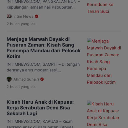
INTIMNEWS.COM, PANGKALAN BUN –
Kepulangan jemaah haji Kabupaten
Kotawaringin Barat (Kobar) di Masjid
Intim News
Agung Riyadhus Shalihin Pangkalan
2 bulan
yang lalu
Bun, Kamis (11/6/2026), diwarnai kisah
haru seorang mahasiswi asal Kumai
yang menunaikan ibadah haji
Menjaga Marwah Dayak di
menggantikan mendiang ayahnya. Dia
Pusaran Zaman: Kisah Sang
adalah Luqyana Rihadatul Aisy (20),
Penempa Mandau dari Pelosok
mahasiswi Universitas Muhammadiyah
Kotim
Palangka Raya. Perempuan muda
tersebut mendapat kesempatan
INTIMNEWS.COM, SAMPIT – Di tengah
berangkat ke Tanah Suci untuk […]
derasnya arus modernisasi,
keberadaan pengrajin mandau
Ahmad Suhairi
tradisional kini semakin sulit ditemukan.
2 bulan
yang lalu
Generasi muda yang mampu mewarisi
keterampilan tersebut pun kian sedikit.
Padahal, mandau bukan sekadar
Kisah Haru Anak di Kapuas:
senjata tradisional khas Dayak,
Kerja Serabutan Demi Bisa
melainkan simbol budaya, kehormatan,
Sekolah Lagi
dan identitas masyarakat Kalimantan
yang diwariskan turun-temurun. Di
INTIMNEWS.COM, KAPUAS – Kisah
Desa Bapinang Hulu, Kecamatan Pulau
seorang anak di Kabupaten Kapuas,