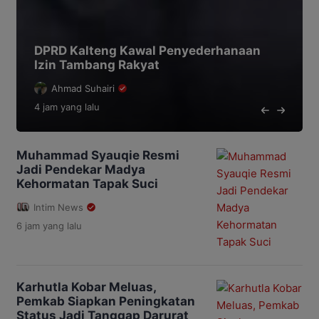
DPRD Kalteng Kawal Penyederhanaan
Izin Tambang Rakyat
Ahmad Suhairi
4 jam
yang lalu
Muhammad Syauqie Resmi
Jadi Pendekar Madya
Kehormatan Tapak Suci
Intim News
6 jam
yang lalu
Karhutla Kobar Meluas,
Pemkab Siapkan Peningkatan
Status Jadi Tanggap Darurat