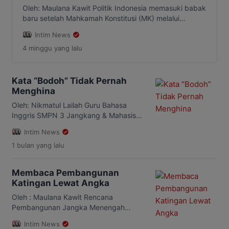
Menuju 2029 (Bagian I)
Oleh: Maulana Kawit Politik Indonesia memasuki babak
baru setelah Mahkamah Konstitusi (MK) melalui
Putusan Nomor 135/PUU-XXII/2024 memutuskan
Intim News
pemisahan pelaksanaan Pemilu Nasional dan Pemilu
4 minggu
yang lalu
Daerah mulai tahun 2029. Putusan tersebut mengakhiri
skema Pemilu Serentak yang selama ini
mempertemukan pemilihan presiden, anggota
legislatif, dan kepala daerah dalam satu siklus waktu
Kata “Bodoh” Tidak Pernah
yang berdekatan. Perubahan ini bukan sekadar
Menghina
persoalan […]
Oleh: Nikmatul Lailah Guru Bahasa
Inggris SMPN 3 Jangkang & Mahasiswi
Pascasarjana Fakultas Bahasa dan Seni
Intim News
Universitas Negeri Semarang
1 bulan
yang lalu
INTIMNEWS.COM – Bahasa seringkali
dipahami sebagai kumpulan kata dan
aturan tata bahasa. Padahal, lebih
Membaca Pembangunan
kompleks dari semua itu. Yang
Katingan Lewat Angka
sesungguhnya bekerja adalah makna
yang lahir dari konteks, relasi sosial,
Oleh : Maulana Kawit Rencana
sejarah, budaya, dan tujuan
Pembangunan Jangka Menengah
komunikasi. Dengan kata […]
Daerah (RPJMD) Kabupaten Katingan
Intim News
2025–2029 menempatkan visi