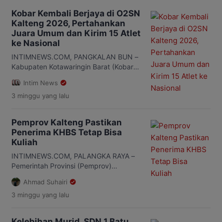
udara memburuk akibat kabut asap
Kobar Kembali Berjaya di O2SN
maupun kebakaran hutan dan lahan
Kalteng 2026, Pertahankan
(karhutla). Kebijakan itu berlaku untuk
Juara Umum dan Kirim 15 Atlet
seluruh jenjang pendidikan, mulai dari
ke Nasional
PAUD, TK, SD, SMP hingga satuan
pendidikan nonformal. Aturan tersebut
INTIMNEWS.COM, PANGKALAN BUN –
tertuang […]
Kabupaten Kotawaringin Barat (Kobar)
kembali membuktikan dominasinya di
Intim News
ajang Olimpiade Olahraga Siswa
3 minggu
yang lalu
Nasional (O2SN) Tingkat Provinsi
Kalimantan Tengah Tahun 2026.
Kontingen Kobar sukses
Pemprov Kalteng Pastikan
mempertahankan predikat juara umum
Penerima KHBS Tetap Bisa
sekaligus meloloskan 15 atlet terbaik
Kuliah
untuk mewakili Kalimantan Tengah di
tingkat nasional. Prestasi tersebut
INTIMNEWS.COM, PALANGKA RAYA –
diumumkan pada malam penutupan
Pemerintah Provinsi (Pemprov)
O2SN Kalteng 2026, Jumat (17/7).
Kalimantan Tengah (Kalteng)
Ahmad Suhairi
Keberhasilan […]
memastikan, masyarakat kurang
3 minggu
yang lalu
mampu yang telah memiliki Kartu Huma
Betang Sejahtera (KHBS) tetap menjadi
prioritas untuk melanjutkan pendidikan
Kelebihan Murid, SDN 1 Batu