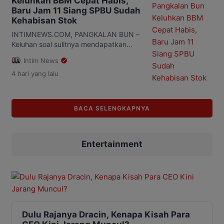
Keluhkan BBM Cepat Habis,
Bulog Kanwil Kalimantan Tengah, Erwin
Baru Jam 11 Siang SPBU Sudah
Budiana, saat menghadiri Rembuk Tani
Kehabisan Stok
Merdeka di Sekretariat Tani Sembada
Palangka Raya, Selasa (4/8/2026).
INTIMNEWS.COM, PANGKALAN BUN –
Erwin mengatakan Bulog […]
Keluhan soal sulitnya mendapatkan
bahan bakar minyak (BBM) kembali
Intim News
disampaikan warga Pangkalan Bun,
4 hari
yang lalu
kabupaten Kotawaringin Barat,
Kalimantan Tengah. Sejumlah SPBU
disebut sudah kehabisan stok ketika
waktu baru menunjukkan sekitar pukul
BACA SELENGKAPNYA
11.00 WIB. Kondisi tersebut membuat
warga harus berkeliling dari satu SPBU
ke SPBU lain untuk mencari BBM yang
Entertainment
masih tersedia. Situasi […]
Dulu Rajanya Dracin, Kenapa Kisah Para