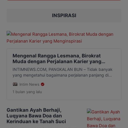
diketahui berprofesi sebagai pedagang
itu ditemukan meninggal sekitar pukul
09.00 WIB, setelah seorang saksi
INSPIRASI
mendatangi tempat […]
Mengenal Rangga Lesmana, Birokrat
Muda dengan Perjalanan Karier yang
Menginspirasi
INTIMNEWS.COM, PANGKALAN BUN – Tidak banyak
yang mengetahui bagaimana perjalanan panjang di
balik sosok Rangga Lesmana. Di balik jabatan yang
Intim News
kini diembannya, terdapat kisah tentang kerja keras,
1 bulan
yang lalu
ketekunan, dan proses panjang yang dijalani sejak
awal karier sebagai aparatur sipil negara, Sabtu
(27/6/2026). Rangga Lesmana lahir di Sukamara pada
22 Maret 1991. Sebagai putra daerah Kalimantan […]
Gantikan Ayah Berhaji,
Luqyana Bawa Doa dan
Kerinduan ke Tanah Suci