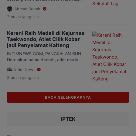
Hanaut, Kabupaten Kotawaringin Timur,
Kalimantan Tengah (Kalteng), menyita
Ahmad Suhairi
[…]
perhatian masyarakat usai video
2 bulan
yang lalu
perjuangannya untuk tetap bersekolah
viral di media sosial. Dalam video yang
diunggah akun Instagram
Keren! Raih Medali di Kejurnas
@ceni_fernando24 pada Jumat, 29 Mei
Taekwondo, Atlet Cilik Kobar
2026, terlihat seorang anak tinggal
jadi Penyelamat Kalteng
bersama keluarganya di rumah
sederhana di kawasan Jalan Kapuas
INTIMNEWS.COM, PANGKALAN BUN –
Seberang, Kelurahan Sei Pasah,
Harumkan nama daerah, atlet muda
Kecamatan Kapuas […]
asal Kotawaringin Barat (Kobar), Dewi
Intim News
Putri, sukses mencatatkan prestasi di
3 bulan
yang lalu
ajang Kejuaraan Nasional (Kejurnas)
Taekwondo U-13 dan U-17. Dalam
kejuaraan yang berlangsung di GOR
Sempaja, Samarinda, pada 23–26 April
BACA SELENGKAPNYA
2026 itu, Dewi menjadi satu-satunya
atlet Kalimantan Tengah (Kalteng) yang
berhasil menyumbangkan medali. Di
IPTEK
tengah persaingan sengit […]