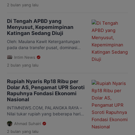
2 bulan
yang lalu
pembangunan daerah pada
terwujudnya Katingan yang maju,
sejahtera, berkeadilan, dan berakhlak
Di Tengah APBD yang
mulia. Visi ini menjadi arah besar
Menyusut, Kepemimpinan
pemerintahan Bupati Saiful dan Wakil
Katingan Sedang Diuji
Bupati Firdaus dalam merancang
kebijakan pembangunan jangka
Oleh: Maulana Kawit Ketergantungan
panjang. Namun, ketika visi itu dibaca
pada dana transfer pusat, dominasi
berdampingan dengan data Badan
belanja pegawai, rendahnya serapan
Intim News
Pusat […]
pembangunan, hingga persoalan
2 bulan
yang lalu
layanan air bersih menjadi ujian awal
pemerintahan Saiful-Firdaus.
Kabupaten Katingan memasuki tahun
Rupiah Nyaris Rp18 Ribu per
2026 dalam situasi yang tidak mudah.
Dolar AS, Pengamat UPR Soroti
Di saat masyarakat berharap
Rapuhnya Fondasi Ekonomi
percepatan pembangunan, terutama
Nasional
perbaikan infrastruktur jalan,
peningkatan layanan kesehatan,
INTIMNEWS.COM, PALANGKA RAYA –
pendidikan yang lebih baik, serta
Nilai tukar rupiah yang beberapa hari
pemerataan pembangunan hingga […]
lalu sempat menembus level Rp18.000
Ahmad Suhairi
per dolar AS menjadi perhatian
2 bulan
yang lalu
berbagai kalangan. Meski kini berada