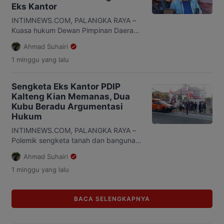
Suriansyah Halim, memberikan
Eks Kantor
tanggapan. Menurut Suriansyah,
laporan yang disampaikan pihak DPD
INTIMNEWS.COM, PALANGKA RAYA –
PDIP Kalteng terkait dugaan […]
Kuasa hukum Dewan Pimpinan Daerah
(DPD) PDI Perjuangan Kalimantan
Ahmad Suhairi
Tengah (Kalteng), Ziburahman
1 minggu
yang lalu
menyebut, laporan yang disampaikan
ke Polda Kalteng terkait sengketa eks
Kantor DPD PDI Perjuangan turut
Sengketa Eks Kantor PDIP
mengarah kepada seseorang berinisial
Kalteng Kian Memanas, Dua
RAN. Meski demikian, ia menegaskan
Kubu Beradu Argumentasi
penyebutan inisial dilakukan dengan
Hukum
tetap mengedepankan asas praduga
tak bersalah. “Kami tidak menyebut
INTIMNEWS.COM, PALANGKA RAYA –
nama lengkap […]
Polemik sengketa tanah dan bangunan
eks Kantor Dewan Pimpinan Daerah
Ahmad Suhairi
(DPD) PDI Perjuangan Kalimantan
1 minggu
yang lalu
Tengah (Kalteng) terus berlanjut.
Setelah kuasa hukum penggugat,
Suriansyah Halim, melaporkan dugaan
BACA SELENGKAPNYA
penguasaan objek sengketa ke
Direktorat Reserse Kriminal Umum
(Ditreskrimum) Polda Kalteng, pihak