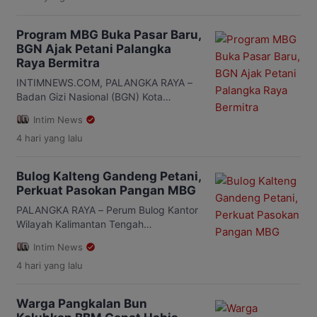
inflasi tertinggi di regional Kalimantan
dan menempati peringkat keempat
Program MBG Buka Pasar Baru,
secara nasional. Langkah itu
BGN Ajak Petani Palangka
disampaikan Staf Ahli Gubernur Bidang
Raya Bermitra
Ekonomi, Keuangan, dan
Pembangunan, Yuas Elko, usai
INTIMNEWS.COM, PALANGKA RAYA –
mengikuti Rapat Koordinasi
Badan Gizi Nasional (BGN) Kota
Pengendalian Inflasi Tahun 2026 yang
Palangka Raya membuka peluang lebih
Intim News
digelar Kementerian Dalam […]
besar bagi petani lokal untuk terlibat
4 hari
yang lalu
dalam Program Makan Bergizi Gratis
(MBG). Salah satu langkah yang
didorong adalah membangun
Bulog Kalteng Gandeng Petani,
kemitraan langsung antara kelompok
Perkuat Pasokan Pangan MBG
tani dengan Satuan Pelayanan
Pemenuhan Gizi (SPPG). Hal itu
PALANGKA RAYA – Perum Bulog Kantor
disampaikan Koordinator Wilayah BGN
Wilayah Kalimantan Tengah
Kota Palangka Raya, Analistra Susedia
menegaskan kesiapannya menjadi
Intim News
[…]
mitra strategis petani dengan
4 hari
yang lalu
menyerap hasil panen dan memperluas
kerja sama dalam mendukung
ketahanan pangan daerah. Komitmen
Warga Pangkalan Bun
tersebut disampaikan Pimpinan Perum