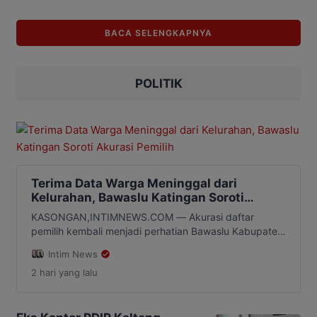
di kisaran Rp17.996 per dolar AS pada
Kamis, 17 Juni 2026, kondisi tersebut
BACA SELENGKAPNYA
dinilai menunjukkan masih rentannya
struktur ekonomi Indonesia terhadap
gejolak global. Pengamat ekonomi
sekaligus dosen Fakultas Ekonomi dan
POLITIK
[…]
Terima Data Warga Meninggal dari
Kelurahan, Bawaslu Katingan Soroti
Akurasi Pemilih
KASONGAN,INTIMNEWS.COM — Akurasi daftar
pemilih kembali menjadi perhatian Bawaslu Kabupaten
Katingan. Pemerintah Kelurahan Kasongan Lama
Intim News
menyampaikan data enam warga yang tercatat telah
2 hari
yang lalu
meninggal dunia untuk menjadi bahan pengawasan
dalam Pemutakhiran Data Pemilih Berkelanjutan
(PDPB). Data tersebut disampaikan melalui Surat
Pengantar Nomor 472.12/746/PEM/KSL/VIII/2026