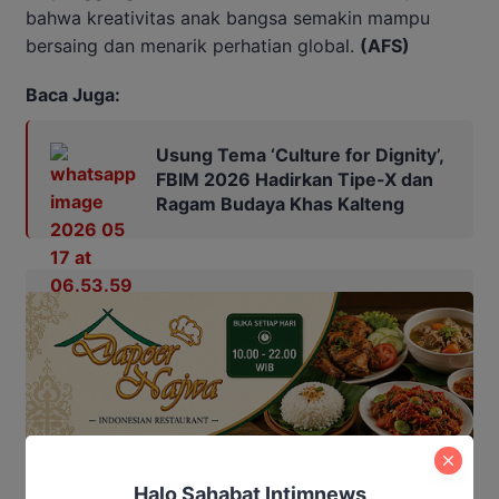
bahwa kreativitas anak bangsa semakin mampu
bersaing dan menarik perhatian global.
(AFS)
Baca Juga:
Usung Tema ‘Culture for Dignity’,
FBIM 2026 Hadirkan Tipe-X dan
Ragam Budaya Khas Kalteng
Halo Sahabat Intimnews