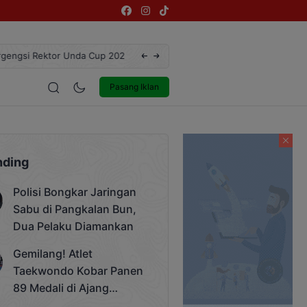
ngsi Rektor Unda Cup 2025
Terekam CCTV, Pelaku Curanmor di Jalan 
estyle
Entertainment
Pasang Iklan
nding
Polisi Bongkar Jaringan
Sabu di Pangkalan Bun,
Dua Pelaku Diamankan
Gemilang! Atlet
Taekwondo Kobar Panen
89 Medali di Ajang
Bergengsi Rektor Unda