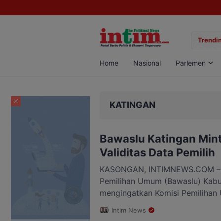
gan Sabu di Pangkalan Bun, Dua Pelaku Diamankan
Trendin
Home
Nasional
Parlemen
KATINGAN
Bawaslu Katingan Min
Validitas Data Pemilih
KASONGAN, INTIMNEWS.COM – 
Pemilihan Umum (Bawaslu) Kabu
mengingatkan Komisi Pemiliha
Katingan untuk memperkuat pel
Intim News
Data Pemilih Berkelanjutan (PDPB