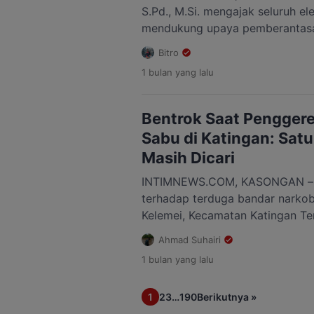
S.Pd., M.Si. mengajak seluruh e
mendukung upaya pemberantasa
peristiwa yang terjadi di Desa 
Bitro
Kecamatan Katingan Tengah.Kam
1 bulan
yang lalu
tersebut disampaikan sebagai 
Pemerintah Kabupaten Katinga
langkah aparat penegak hukum
Bentrok Saat Pengger
narkotika yang dinilai menjadi 
Sabu di Katingan: Satu
masyarakat. Saiful […]
Masih Dicari
INTIMNEWS.COM, KASONGAN – 
terhadap terduga bandar narko
Kelemei, Kecamatan Katingan Te
pada Kamis, 2 Juli 2026 dini har
Ahmad Suhairi
aparat kepolisian dan warga. Ins
1 bulan
yang lalu
mengakibatkan satu anggota Sa
Katingan gugur, satu warga men
1
2
3
…
190
Berikutnya »
dua personel polisi hingga kini 