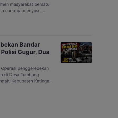
lemen masyarakat bersatu
n narkoba menyusul
Tumbang Kelemei,
is (2/7/2026). Ajakan
bentuk komitmen
n dalam mendukung
 memberantas peredaran
ebekan Bandar
ancaman serius bagi
 Polisi Gugur, Dua
Operasi penggerebekan
ba di Desa Tumbang
ngah, Kabupaten Katingan,
i, berujung bentrok antara
iden tersebut
tresnarkoba Polres
inggal dunia, sementara
masih dalam pencarian.