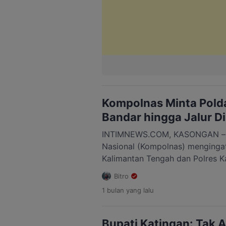
Kompolnas Minta Polda
Bandar hingga Jalur Di
INTIMNEWS.COM, KASONGAN – Ti
Nasional (Kompolnas) mengingat
Kalimantan Tengah dan Polres Ka
yang terjadi saat operasi pemb
Bitro
Tumbang Kalemei Kecemasan Ka
1 bulan
yang lalu
Katingan, dijadikan momentum 
penindakan terhadap jaringan na
Kompolnas, Mochammad Choiru
Bupati Katingan: Tak 