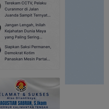
Terekam CCTV, Pelaku
Cup 2025
Curanmor di Jalan
Juanda Sampit Ternyata
Seorang PNS
Jangan Lengah, Inilah
Kejahatan Dunia Maya
yang Paling Sering
Terjadi
Siapkan Saksi Permanen,
Demokrat Kotim
Panaskan Mesin Partai
Hadapi Pemilu 2029