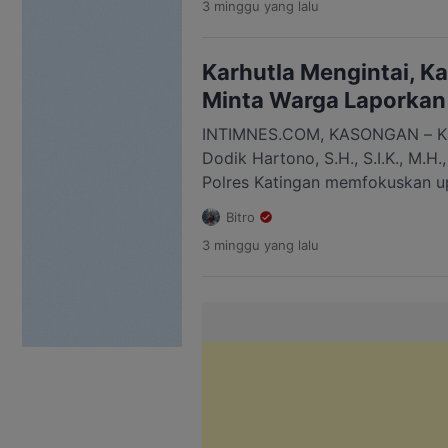
3 minggu
yang lalu
Langkah ini dinilai penting guna
tetap akurat, mutakhir, dan ma
konstitusional setiap warga ne
Karhutla Mengintai, K
pemilu maupun pemilihan menda
Minta Warga Laporkan 
INTIMNES.COM, KASONGAN – Ka
Dodik Hartono, S.H., S.I.K., M.H
Polres Katingan memfokuskan 
kebakaran hutan dan lahan (karhu
Bitro
masuknya musim kemarau di wil
3 minggu
yang lalu
Dodik mengatakan, saat ini suda
sejumlah titik panas (hotspot) 
terjadinya kebakaran hutan dan 
diantisipasi. […]