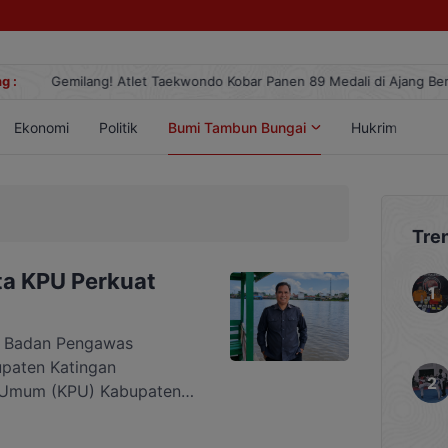
g :
Gemilang! Atlet Taekwondo Kobar Panen 89 Medali di Ajang Berge
Ekonomi
Politik
Bumi Tambun Bungai
Hukrim
Lif
Tre
ta KPU Perkuat
Badan Pengawas
paten Katingan
n Umum (KPU) Kabupaten
aksanaan Pemutakhiran
) Triwulan III Tahun 2026.