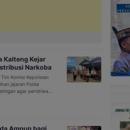
 Kalteng Kejar
stribusi Narkoba
m Komisi Kepolisian
kan jajaran Polda
tingan agar peristiwa
erantasan narkoba di Desa
tingan Tengah Kabupaten
untuk memperkuat upaya
rkotika. Perwakilan
l Anam, menegaskan
Ada Ampun bagi