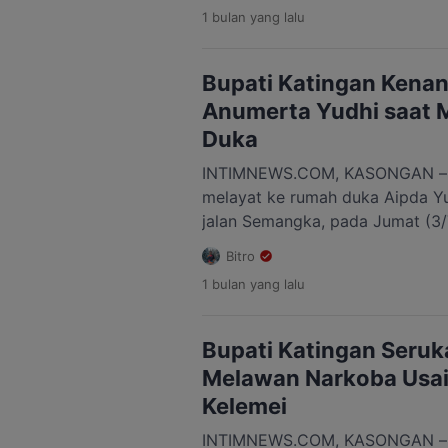
(5/7/2026). Berdasarkan informa
1 bulan
yang lalu
lapangan, ambruknya jembatan 
arus lalu lintas di jalur pengh
Pangi terputus total. Kendaraa
Bupati Katingan Kenan
kendaraan bertonase besar […]
Anumerta Yudhi saat 
Duka
INTIMNEWS.COM, KASONGAN – Bu
melayat ke rumah duka Aipda Yu
jalan Semangka, pada Jumat (3/
sebagai bentuk penghormatan te
Bitro
menyampaikan belasungkawa ke
1 bulan
yang lalu
Aipda Yudhie Perdana Putra, ya
3 Satresnarkoba Polres Katingan
tugas dalam penanganan kasus n
Bupati Katingan Seruk
Tumbang Kalemei, […]
Melawan Narkoba Usai
Kelemei
INTIMNEWS.COM, KASONGAN – Bu