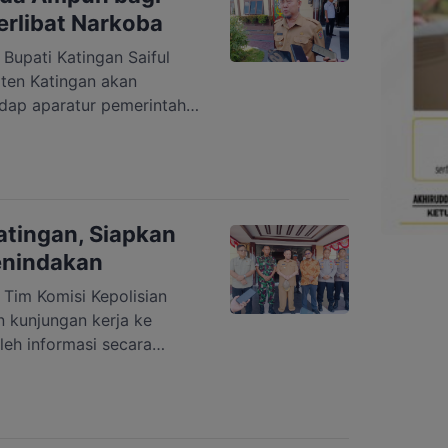
berhenti pada […]
rlibat Narkoba
pati Katingan Saiful
ten Katingan akan
dap aparatur pemerintah
dak pidana narkoba. Saiful
 camat, maupun pejabat di
t daerah (OPD) yang telah
ung dikenai pemberhentian
san pengadilan yang
tingan, Siapkan
enindakan
m Komisi Kepolisian
 kunjungan kerja ke
leh informasi secara
jadi saat operasi
paten Katingan. Tim
. Supardi Hamid, M.Si.,
rfandi Pratama, S.H.,