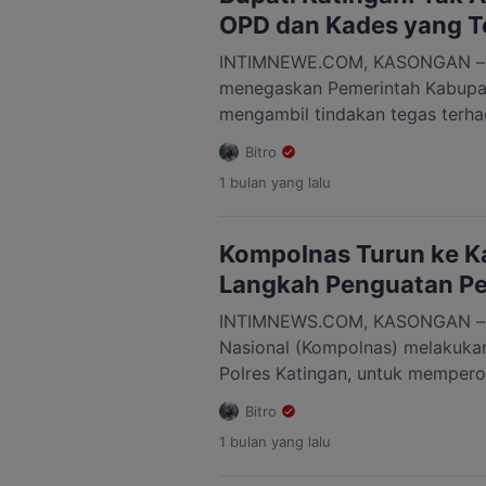
bahwa fokus aparat tidak boleh 
OPD dan Kades yang Te
INTIMNEWE.COM, KASONGAN – Bu
menegaskan Pemerintah Kabupa
mengambil tindakan tegas terha
yang terbukti terlibat dalam tin
Bitro
mengatakan, kepala desa, lurah,
1 bulan
yang lalu
lingkungan organisasi perangka
berstatus tersangka akan langs
sementara hingga terdapat putu
Kompolnas Turun ke Ka
berkekuatan hukum tetap […]
Langkah Penguatan P
INTIMNEWS.COM, KASONGAN – Ti
Nasional (Kompolnas) melakukan
Polres Katingan, untuk mempero
langsung terkait insiden yang ter
Bitro
pemberantasan narkoba di Kabu
1 bulan
yang lalu
Kompolnas yang dipimpin oleh Dr
Mochammad Choirul Anam, Yozi E