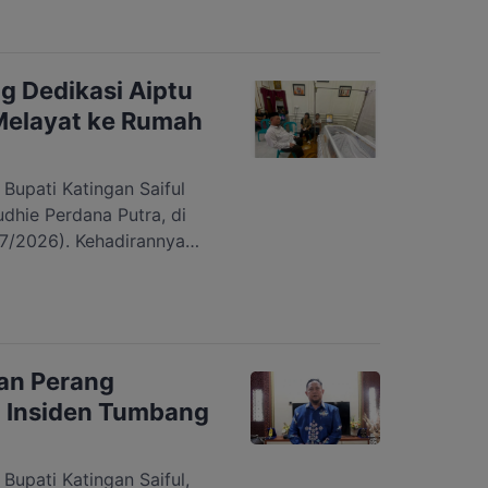
si yang dihimpun di
tersebut mengakibatkan
ubung Kasongan-Kereng
n roda empat maupun
g Dedikasi Aiptu
Melayat ke Rumah
pati Katingan Saiful
dhie Perdana Putra, di
7/2026). Kehadirannya
rakhir sekaligus
pada keluarga almarhum.
ng menjabat sebagai Kanit
, gugur saat menjalankan
arkotika di Desa
an Perang
 Insiden Tumbang
pati Katingan Saiful,