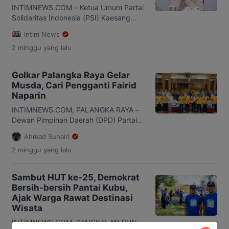
digelar di Ballroom Aquarius Boutique
INTIMNEWS.COM – Ketua Umum Partai
Hotel, Palangka Raya, […]
Solidaritas Indonesia (PSI) Kaesang
Pangarep menyatakan akan maju
Intim News
sebagai calon anggota DPR RI pada
2 minggu
yang lalu
Pemilu Legislatif 2029. Ia memilih
daerah pemilihan (dapil) V Jawa
Tengah yang meliputi Kota Solo,
Golkar Palangka Raya Gelar
Sukoharjo, Klaten, dan Boyolali.
Musda, Cari Pengganti Fairid
Kaesang menyampaikan rencana
Naparin
tersebut saat menghadiri Rapat
Koordinasi Daerah (Rakorda) DPD PSI
INTIMNEWS.COM, PALANGKA RAYA –
Kota Solo, Sabtu malam, 25 […]
Dewan Pimpinan Daerah (DPD) Partai
Golkar Kota Palangka Raya menggelar
Ahmad Suhairi
Musyawarah Daerah (Musda) XI di
2 minggu
yang lalu
Ballroom Aquarius Boutique Hotel,
Palangka Raya, pada Sabtu, 25 Juli
2026. Kegiatan tersebut dihadiri jajaran
Sambut HUT ke-25, Demokrat
DPD Partai Golkar Kalimantan Tengah
Bersih-bersih Pantai Kubu,
(Kalteng), Forum Koordinasi Pimpinan
Ajak Warga Rawat Destinasi
Daerah (Forkopimda), pengurus, serta
Wisata
kader Golkar dari berbagai tingkatan.
Forum lima tahunan […]
INTIMNEWS.COM, PANGKALAN BUN –