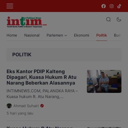
Home
Nasional
Parlemen
Ekonomi
Politik
Bumi T
POLITIK
Eks Kantor PDIP Kalteng
Dipagari, Kuasa Hukum R Atu
Narang Beberkan Alasannya
INTIMNEWS.COM, PALANGKA RAYA –
Kuasa hukum R. Atu Narang,
Suriansyah Halim, mengakui kliennya
Ahmad Suhairi
melakukan pemagaran di eks Kantor
5 hari
yang lalu
DPD PDI Perjuangan Kalimantan
Tengah (Kalteng) di Jalan RTA Milono.
Namun, ia menegaskan tindakan itu