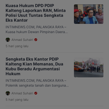
Kuasa Hukum DPD PDIP
Kalteng Laporkan RAN, Minta
Polisi Usut Tuntas Sengketa
Eks Kantor
INTIMNEWS.COM, PALANGKA RAYA –
Kuasa hukum Dewan Pimpinan Daerah
(DPD) PDI Perjuangan Kalimantan
Ahmad Suhairi
Tengah (Kalteng), Ziburahman
5 hari
yang lalu
menyebut, laporan yang disampaikan
ke Polda Kalteng terkait sengketa eks
Kantor DPD PDI Perjuangan turut
Sengketa Eks Kantor PDIP
mengarah kepada seseorang berinisial
Kalteng Kian Memanas, Dua
RAN. Meski demikian, ia menegaskan
Kubu Beradu Argumentasi
penyebutan inisial dilakukan dengan
Hukum
tetap mengedepankan asas praduga
tak bersalah. “Kami tidak menyebut
INTIMNEWS.COM, PALANGKA RAYA –
nama lengkap […]
Polemik sengketa tanah dan bangunan
eks Kantor Dewan Pimpinan Daerah
Ahmad Suhairi
(DPD) PDI Perjuangan Kalimantan
5 hari
yang lalu
Tengah (Kalteng) terus berlanjut.
Setelah kuasa hukum penggugat,