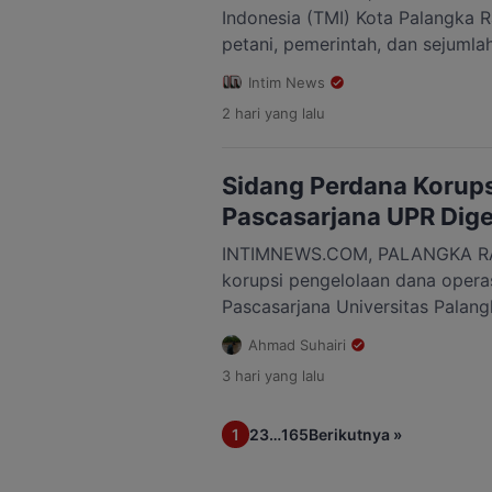
Indonesia (TMI) Kota Palangka
petani, pemerintah, dan sejuml
dalam Dialog dan Rembuk Tani di
Intim News
Sembada Palangka Raya, Selasa
2 hari
yang lalu
Mengusung tema “Peran Petani 
Menjadi Mitra dan Sinergi untu
Gratis (MBG)”, forum tersebut 
Sidang Perdana Korup
[…]
Pascasarjana UPR Digel
INTIMNEWS.COM, PALANGKA RA
korupsi pengelolaan dana opera
Pascasarjana Universitas Palan
2019-2022 senilai Rp2,4 miliar
Ahmad Suhairi
persidangan di Pengadilan Tinda
3 hari
yang lalu
Palangka Raya. Berdasarkan Sis
Perkara (SIPP) Pengadilan Neger
1
2
3
…
165
Berikutnya »
perdana dengan agenda pembac
dijadwalkan berlangsung pada R