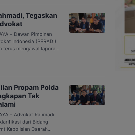
tur Pascasarjana UPR,
t Umum (JPU) mendakwa
ahmadi, Tegaskan
Advokat
YA – Dewan Pimpinan
kat Indonesia (PERADI)
 terus mengawal laporan
al saat penangkapan
rumah advokat Rahmadi G.
ngka Raya, Kartika
isasi memandang
an dari perlindungan
ilan Propam Polda
an dengan […]
ngkapan Tak
alami
YA – Advokat Rahmadi
arifikasi dari Bidang
m) Kepolisian Daerah