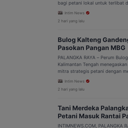
bagi petani lokal untuk terliba
Bergizi Gratis (MBG). Salah sat
Intim News
adalah membangun kemitraan l
2 hari
yang lalu
tani dengan Satuan Pelayanan P
Hal itu disampaikan Koordinato
Palangka Raya, Analistra Susedi
Bulog Kalteng Gandeng
Pasokan Pangan MBG
PALANGKA RAYA – Perum Bulog 
Kalimantan Tengah menegaskan 
mitra strategis petani dengan m
memperluas kerja sama dalam 
Intim News
pangan daerah. Komitmen terse
2 hari
yang lalu
Perum Bulog Kanwil Kalimantan 
saat menghadiri Rembuk Tani Mer
Sembada Palangka Raya, Selasa 
Tani Merdeka Palangk
mengatakan Bulog […]
Petani Masuk Rantai 
INTIMNEWS.COM, PALANGKA RA