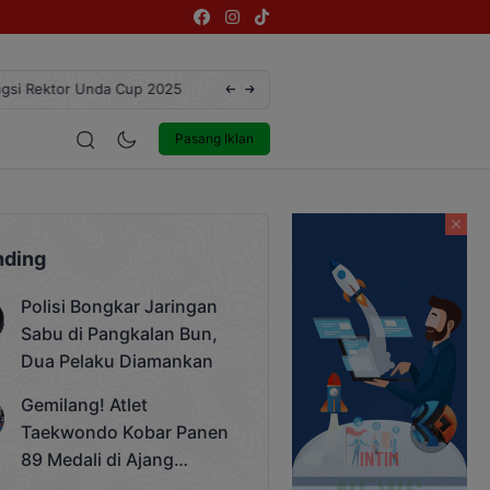
ngsi Rektor Unda Cup 2025
Terekam CCTV, Pelaku Curanmor di Jalan 
estyle
Entertainment
Pasang Iklan
nding
Polisi Bongkar Jaringan
Sabu di Pangkalan Bun,
Dua Pelaku Diamankan
Gemilang! Atlet
Taekwondo Kobar Panen
89 Medali di Ajang
Bergengsi Rektor Unda