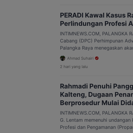
dakwaan terhadap mantan Direk
Yetrie Ludang. Jaksa Penuntu
PERADI Kawal Kasus R
terdakwa menyalahgunakan […]
Perlindungan Profesi 
INTIMNEWS.COM, PALANGKA RA
Cabang (DPC) Perhimpunan Advo
Palangka Raya menegaskan akan
dugaan tindakan tidak prosedur
Ahmad Suhairi
seorang tersangka narkoba di 
2 hari
yang lalu
Lentam. Ketua DPC PERADI Pala
Chandrasari mengatakan, organ
persoalan tersebut sebagai bagi
Rahmadi Penuhi Pangg
profesi advokat, bukan berkait
Kalteng, Dugaan Pena
Berprosedur Mulai Did
INTIMNEWS.COM, PALANGKA RA
G. Lentam memenuhi undangan kl
Profesi dan Pengamanan (Propa