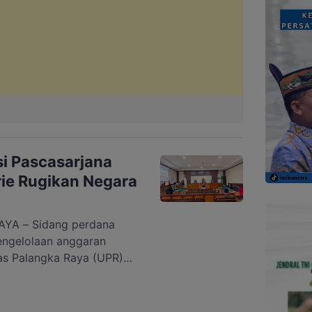
i Pascasarjana
ie Rugikan Negara
YA – Sidang perdana
engelolaan anggaran
as Palangka Raya (UPR)
r di Pengadilan Tindak
ka Raya, Rabu, 5 Agustus
engan pembacaan surat