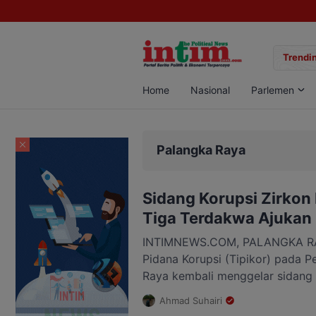
gan Sabu di Pangkalan Bun, Dua Pelaku Diamankan
Trendin
Home
Nasional
Parlemen
Palangka Raya
Sidang Korupsi Zirkon 
Tiga Terdakwa Ajukan 
INTIMNEWS.COM, PALANGKA RAY
Pidana Korupsi (Tipikor) pada P
Raya kembali menggelar sidang 
komoditas zirkon dan turunanny
Ahmad Suhairi
2026. Sidang dipimpin Ketua Maj