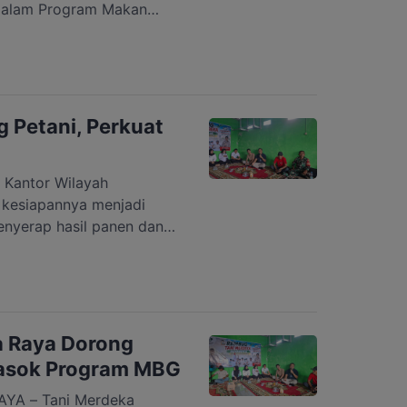
t dalam Program Makan
u langkah yang didorong
angsung antara kelompok
emenuhan Gizi (SPPG).
r Wilayah BGN Kota
a […]
 Petani, Perkuat
Kantor Wilayah
kesiapannya menjadi
enyerap hasil panen dan
mendukung ketahanan
but disampaikan Pimpinan
Tengah, Erwin Budiana,
deka di Sekretariat Tani
(4/8/2026). Erwin
a Raya Dorong
Pasok Program MBG
YA – Tani Merdeka