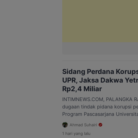
Sidang Perdana Korups
UPR, Jaksa Dakwa Yetr
Rp2,4 Miliar
INTIMNEWS.COM, PALANGKA RA
dugaan tindak pidana korupsi p
Program Pascasarjana Universit
periode 2019-2022 mulai berguli
Ahmad Suhairi
Pidana Korupsi (Tipikor) Palang
1 hari
yang lalu
2026. Agenda sidang diawali d