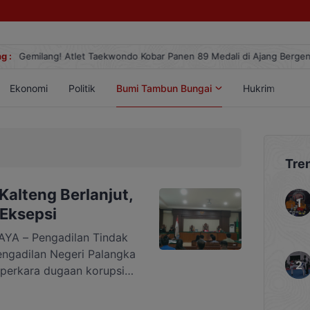
g :
Gemilang! Atlet Taekwondo Kobar Panen 89 Medali di Ajang Berge
Ekonomi
Politik
Bumi Tambun Bungai
Hukrim
Lif
Tre
Kalteng Berlanjut,
Eksepsi
A – Pengadilan Tindak
engadilan Negeri Palangka
perkara dugaan korupsi
a, Kamis, 6 Agustus
elis Hakim, Ricky