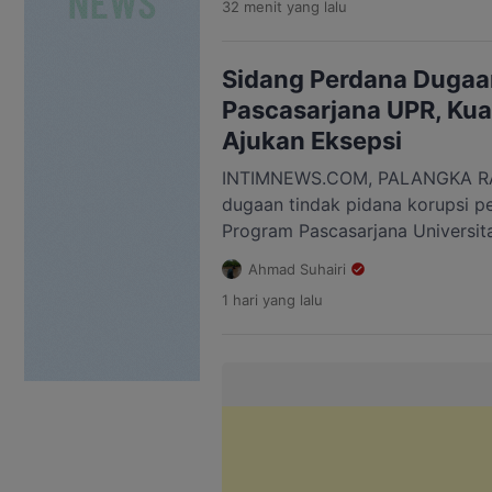
32 menit
yang lalu
Fardinand dengan agenda pemb
Surat dakwaan dibacakan oleh K
Pidana Khusus Kejaksaan Tinggi 
Sidang Perdana Dugaa
Wayan Suryawan. […]
Pascasarjana UPR, Kua
Ajukan Eksepsi
INTIMNEWS.COM, PALANGKA RA
dugaan tindak pidana korupsi p
Program Pascasarjana Universit
periode 2019-2022 digelar di P
Ahmad Suhairi
Korupsi (Tipikor) pada Pengadil
1 hari
yang lalu
Rabu, 5 Agustus 2026. Dalam s
pembacaan dakwaan itu, Jaksa
mendakwa mantan Direktur Pascas
[…]