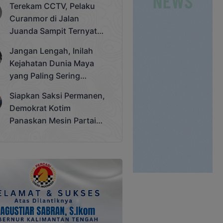
Terekam CCTV, Pelaku
Cup 2025
Curanmor di Jalan
Juanda Sampit Ternyata
Seorang PNS
Jangan Lengah, Inilah
Kejahatan Dunia Maya
yang Paling Sering
Terjadi
Siapkan Saksi Permanen,
Demokrat Kotim
Panaskan Mesin Partai
Hadapi Pemilu 2029