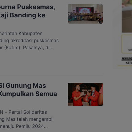
n […]
ipurna Puskesmas,
ji Banding ke
erintah Kabupaten
ding akreditasi puskesmas
 (Kotim). Pasalnya, di
s yang telah meraih
akukan kaji banding ke
ni ada Puskesmas
g Pandaran yang sudah
ar Wakil Bupati Gunung […]
PSI Gunung Mas
t Kumpulkan Semua
 Partai Solidaritas
ung Mas telah mengambil
 menuju Pemilu 2024