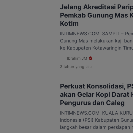
tetapi juga melakukan pelayana
Jelang Akreditasi Par
Pemkab Gunung Mas Ka
Kotim
INTIMNEWS.COM, SAMPIT – Pem
Gunung Mas melakukan kaji ban
ke Kabupaten Kotawaringin Timur
kabupaten ini memilik puskesma
Ibrahim JM
akreditasi Paripurna. “Kami mel
3 tahun
yang lalu
Kotawaringin Timur karena di si
Ketapang I dan Puskesmas Ujun
meraih akreditasi Paripurna,” uj
Perkuat Konsolidasi, 
akan Gelar Kopi Dara
Pengurus dan Caleg
INTIMNEWS.COM, KUALA KURUN –
Indonesia (PSI) Kabupaten Gun
langkah besar dalam persiapan