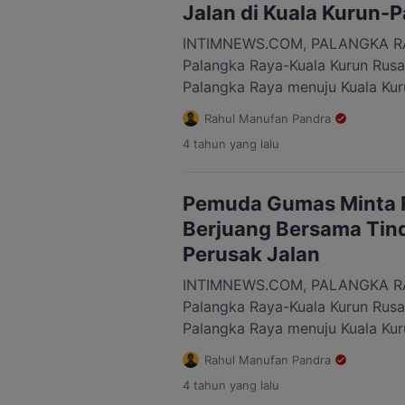
dilaksanakan di Puskesmas Kurun
Jalan di Kuala Kurun-
INTIMNEWS.COM, PALANGKA RAY
Palangka Raya-Kuala Kurun Rusak
Palangka Raya menuju Kuala Ku
Mas Tak kunjung Usai perbaikan
Rahul Manufan Pandra
Gunung Mas kepada masyaraka
4 tahun
yang lalu
perbaikan ruas jalan dimulai pa
sekarang sudah bulan November 
perbaikan daripada jalan tersebu
Pemuda Gumas Minta 
Berjuang Bersama Tin
Perusak Jalan
INTIMNEWS.COM, PALANGKA RAY
Palangka Raya-Kuala Kurun Rusak
Palangka Raya menuju Kuala Ku
Mas Tak kunjung Usai perbaikan
Rahul Manufan Pandra
Gunung Mas kepada masyaraka
4 tahun
yang lalu
perbaikan ruas jalan dimulai 4 