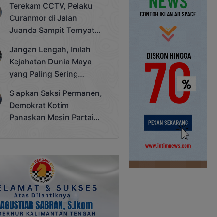
Terekam CCTV, Pelaku
Cup 2025
Curanmor di Jalan
Juanda Sampit Ternyata
Seorang PNS
Jangan Lengah, Inilah
Kejahatan Dunia Maya
yang Paling Sering
Terjadi
Siapkan Saksi Permanen,
Demokrat Kotim
Panaskan Mesin Partai
Hadapi Pemilu 2029