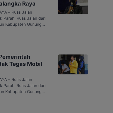
 dari […]
Palangka Raya
A – Ruas Jalan
 Parah, Ruas Jalan dari
run Kabupaten Gunung
nya. Sebelumnya Bupati
t menyampaikan bahwa
da 4 Januari 2022, namun
dan tak kunjung selesai
t. […]
Pemerintah
dak Tegas Mobil
A – Ruas Jalan
 Parah, Ruas Jalan dari
run Kabupaten Gunung
nya. Sebelumnya Bupati
t menyampaikan bahwa
Januari 2022, namun