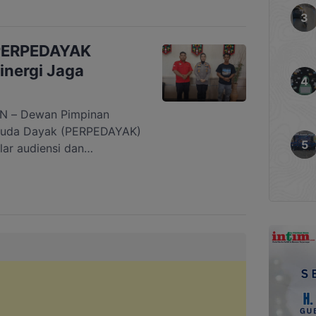
tersebut disampaikan
res Gunung Mas, Iptu Eko
nilai kegiatan ini sebagai
 PERPEDAYAK
inergi Jaga
 – Dewan Pimpinan
muda Dayak (PERPEDAYAK)
r audiensi dan
unung Mas yang baru, AKBP
.K., M.A., di Mapolres
6. Audiensi dipimpin
K Gunung Mas, Nadi
ara Rianto […]