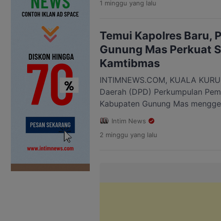
1 minggu
yang lalu
Sparta Armwrestling. Dukungan 
langsung oleh Kasat Lantas Pol
Erry Setiawan, S.H., M.H yang me
Temui Kapolres Baru,
langkah positif […]
Gunung Mas Perkuat S
Kamtibmas
INTIMNEWS.COM, KUALA KURUN
Daerah (DPD) Perkumpulan Pe
Kabupaten Gunung Mas menggela
silaturahmi dengan Kapolres G
Intim News
Arum Sari Puspita Dewi, S.H., S.I
2 minggu
yang lalu
Gunung Mas, Selasa, 21 Juli 202
langsung Ketua DPD PERPEDAYA
Kodun, S.Th., didampingi Bendah