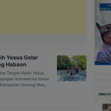
ih Yesus Gelar
ang Habaon
as Tangan Kasih Yesus,
jungan istimewa ke lokasi
 Kabupaten Gunung Mas,
sebut menjadi bagian dari
s pembinaan rohani bagi
 menjelaskan, tujuan
nikmati panorama alam,