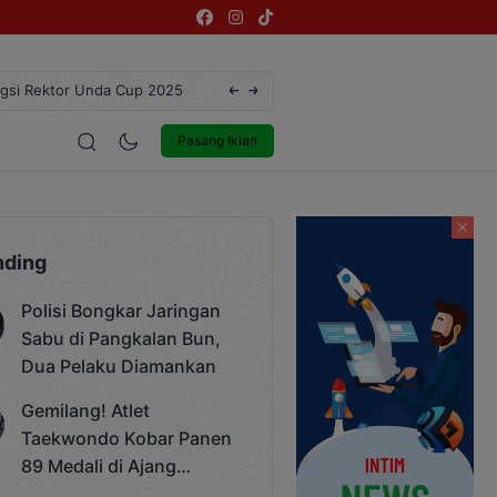
ngsi Rektor Unda Cup 2025
Terekam CCTV, Pelaku Curanmor di Jalan 
estyle
Entertainment
Pasang Iklan
nding
Polisi Bongkar Jaringan
Sabu di Pangkalan Bun,
Dua Pelaku Diamankan
Gemilang! Atlet
Taekwondo Kobar Panen
89 Medali di Ajang
Bergengsi Rektor Unda