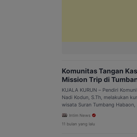
Komunitas Tangan Kas
Mission Trip di Tumb
KUALA KURUN – Pendiri Komunit
Nadi Kodun, S.Th, melakukan kun
wisata Suran Tumbang Habaon,
Kalimantan Tengah. Kegiatan ter
Intim News
Mission Trip komunitas sekaligu
11 bulan
yang lalu
siswa-siswi SMPN 4 Tewah. Nadi
kunjungan tidak hanya untuk me