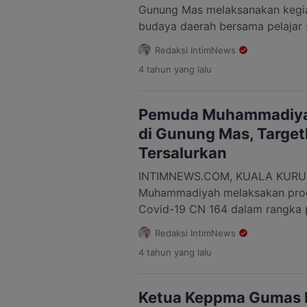
Gunung Mas melaksanakan keg
budaya daerah bersama pelajar
“Kegiatan ini diikuti oleh 90 pel
Redaksi IntimNews
khususnya di Kecamatan Tewah, 
4 tahun
yang lalu
ilmu tentang kesenian budaya d
agar kesenian budaya daerah s
tidak akan hilang,” kata Koordin
Pemuda Muhammadiyah
di Gunung Mas, Targe
Tersalurkan
INTIMNEWS.COM, KUALA KURUN
Muhammadiyah melaksakan prog
Covid-19 CN 164 dalam rangka 
Covid 19 di Kabupaten Gunung M
Redaksi IntimNews
dilaksanakan oleh Pimpinan Wi
4 tahun
yang lalu
Muhammadiyah bekerjasama de
Pemerintah Kalimantan Tengah,
Gunung Mas dan lembaga masyara
Ketua Keppma Gumas P