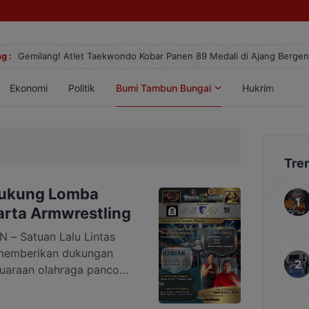
g :
Gemilang! Atlet Taekwondo Kobar Panen 89 Medali di Ajang Berge
Ekonomi
Politik
Bumi Tambun Bungai
Hukrim
Lif
Tre
Dukung Lomba
rta Armwrestling
 Satuan Lalu Lintas
 memberikan dukungan
uaraan olahraga panco
leh Perkumpulan Pemuda
asi dengan komunitas