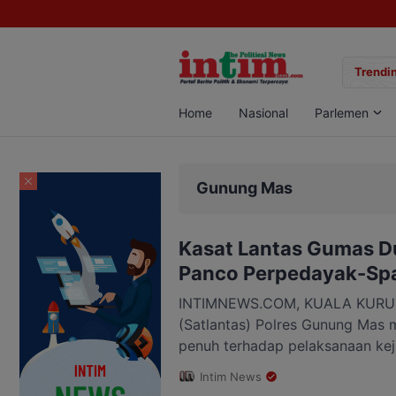
gan Sabu di Pangkalan Bun, Dua Pelaku Diamankan
Trendin
Home
Nasional
Parlemen
Gunung Mas
Kasat Lantas Gumas 
Panco Perpedayak-Spa
INTIMNEWS.COM, KUALA KURUN –
(Satlantas) Polres Gunung Mas
penuh terhadap pelaksanaan kej
(armwrestling) yang digagas o
Intim News
Dayak (Perpedayak) berkolabor