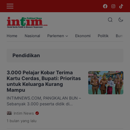
Home
Nasional
Parlemen
Ekonomi
Politik
Bumi T
Pendidikan
3.000 Pelajar Kobar Terima
Kartu Cerdas, Bupati: Prioritas
untuk Keluarga Kurang
Mampu
INTIMNEWS.COM, PANGKALAN BUN –
Sebanyak 3.000 peserta didik di
Kabupaten Kotawaringin Barat (Kobar)
Intim News
menjadi penerima Kartu Kobar Cerdas
1 bulan
yang lalu
pada tahun ajaran baru 2026. Program
yang diluncurkan Pemerintah