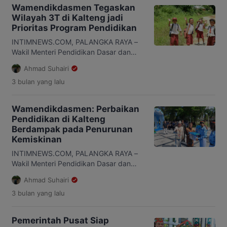
Perdanakusuma pada 4–9 Mei 2026.
Wamendikdasmen Tegaskan
Program ini menyasar 206 peserta
Wilayah 3T di Kalteng jadi
jenjang magister dan doktor, baik
Prioritas Program Pendidikan
tujuan dalam negeri maupun luar
negeri. Selama lima hari, peserta akan
INTIMNEWS.COM, PALANGKA RAYA –
mengikuti pembekalan di Gedung […]
Wakil Menteri Pendidikan Dasar dan
Menengah (Wamendikdasmen) RI, Fajar
Ahmad Suhairi
Riza Ul Haq, menegaskan wilayah
3 bulan
yang lalu
tertinggal, terdepan, dan terluar (3T) di
Kalimantan Tengah (Kalteng) tetap
menjadi prioritas pemerintah pusat
Wamendikdasmen: Perbaikan
dalam program pendidikan. Hal itu
Pendidikan di Kalteng
disampaikan Fajar usai mengikuti
Berdampak pada Penurunan
upacara Hari Pendidikan Nasional di
Kemiskinan
Halaman Kantor Gubernur Kalteng,
Sabtu, 2 Mei 2026 lalu. […]
INTIMNEWS.COM, PALANGKA RAYA –
Wakil Menteri Pendidikan Dasar dan
Menengah (Wamendikdasmen) RI, Fajar
Ahmad Suhairi
Riza Ul Haq, menilai perbaikan sektor
3 bulan
yang lalu
pendidikan di Kalimantan Tengah
(Kalteng) mulai berdampak pada
penurunan angka kemiskinan. Hal itu
Pemerintah Pusat Siap
disampaikannya usai mengikuti