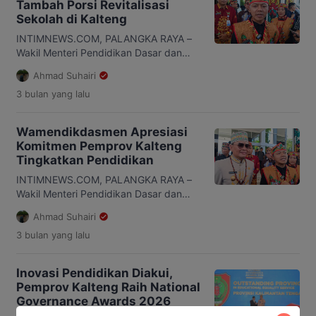
Tambah Porsi Revitalisasi
upacara Hari Pendidikan Nasional di
Sekolah di Kalteng
Halaman Kantor Gubernur Kalteng,
Sabtu, 2 Mei 2026. Menurut Fajar, tren
INTIMNEWS.COM, PALANGKA RAYA –
pendidikan di Kalteng menunjukkan […]
Wakil Menteri Pendidikan Dasar dan
Menengah (Wamendikdasmen) RI, Fajar
Ahmad Suhairi
Riza Ul Haq, membuka peluang
3 bulan
yang lalu
penambahan porsi revitalisasi sekolah
untuk Kalimantan Tengah (Kalteng)
pada 2026. Hal itu disampaikannya
Wamendikdasmen Apresiasi
saat diwawancarai usai menghadiri
Komitmen Pemprov Kalteng
upacara Hari Pendidikan Nasional di
Tingkatkan Pendidikan
Halaman Kantor Gubernur Kalteng,
Sabtu, 2 Mei 2026. Fajar mengatakan,
INTIMNEWS.COM, PALANGKA RAYA –
pemerintah pusat melihat Kalteng
Wakil Menteri Pendidikan Dasar dan
sebagai […]
Menengah (Wamendikdasmen) RI, Fajar
Ahmad Suhairi
Riza Ul Haq, mengapresiasi komitmen
3 bulan
yang lalu
Pemerintah Provinsi (Pemprov)
Kalimantan Tengah (Kalteng) dalam
mendukung peningkatan kualitas
Inovasi Pendidikan Diakui,
pendidikan. Hal itu disampaikannya
Pemprov Kalteng Raih National
usai mengikuti upacara peringatan Hari
Governance Awards 2026
Pendidikan Nasional di Halaman Kantor