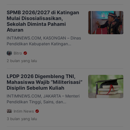
SPMB 2026/2027 di Katingan
Mulai Disosialisasikan,
Sekolah Diminta Pahami
Aturan
INTIMNEWS.COM, KASONGAN – Dinas
Pendidikan Kabupaten Katingan
menggelar sosialisasi Sistem
Bitro
Penerimaan Murid Baru (SPMB) Tahun
2 bulan
yang lalu
Ajaran 2026/2027 di Aula Dinas
Pendidikan Katingan, Senin
(25/5/2026). Kegiatan tersebut diikuti
LPDP 2026 Digembleng TNI,
sekitar 200 peserta dari sejumlah
Mahasiswa Wajib “Militerisasi”
kecamatan di Kabupaten Katingan.
Disiplin Sebelum Kuliah
Peserta yang hadir berasal dari
Kecamatan Katingan Hilir, Tewang
INTIMNEWS.COM, JAKARTA – Menteri
Sanggalang Garing, Pulau Malan,
Pendidikan Tinggi, Sains, dan
Kamipang hingga Tasik Payawan.
Teknologi, Brian Yuliarto, mewajibkan
Intim News
Sosialisasi itu […]
seluruh penerima beasiswa LPDP
3 bulan
yang lalu
angkatan 2026 mengikuti pembekalan
karakter bersama TNI di Lanud Halim