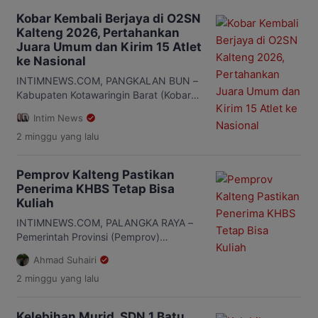
udara memburuk akibat kabut asap
Kobar Kembali Berjaya di O2SN
maupun kebakaran hutan dan lahan
Kalteng 2026, Pertahankan
(karhutla). Kebijakan itu berlaku untuk
Juara Umum dan Kirim 15 Atlet
seluruh jenjang pendidikan, mulai dari
ke Nasional
PAUD, TK, SD, SMP hingga satuan
pendidikan nonformal. Aturan tersebut
INTIMNEWS.COM, PANGKALAN BUN –
tertuang […]
Kabupaten Kotawaringin Barat (Kobar)
kembali membuktikan dominasinya di
Intim News
ajang Olimpiade Olahraga Siswa
2 minggu
yang lalu
Nasional (O2SN) Tingkat Provinsi
Kalimantan Tengah Tahun 2026.
Kontingen Kobar sukses
Pemprov Kalteng Pastikan
mempertahankan predikat juara umum
Penerima KHBS Tetap Bisa
sekaligus meloloskan 15 atlet terbaik
Kuliah
untuk mewakili Kalimantan Tengah di
tingkat nasional. Prestasi tersebut
INTIMNEWS.COM, PALANGKA RAYA –
diumumkan pada malam penutupan
Pemerintah Provinsi (Pemprov)
O2SN Kalteng 2026, Jumat (17/7).
Kalimantan Tengah (Kalteng)
Ahmad Suhairi
Keberhasilan […]
memastikan, masyarakat kurang
2 minggu
yang lalu
mampu yang telah memiliki Kartu Huma
Betang Sejahtera (KHBS) tetap menjadi
prioritas untuk melanjutkan pendidikan
Kelebihan Murid, SDN 1 Batu