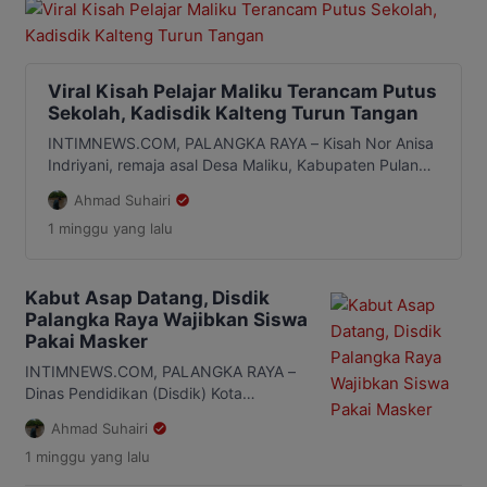
Viral Kisah Pelajar Maliku Terancam Putus
Sekolah, Kadisdik Kalteng Turun Tangan
INTIMNEWS.COM, PALANGKA RAYA – Kisah Nor Anisa
Indriyani, remaja asal Desa Maliku, Kabupaten Pulang
Pisau, yang terancam gagal melanjutkan pendidikan
Ahmad Suhairi
ke jenjang SMK karena keterbatasan ekonomi
1 minggu
yang lalu
mendapat perhatian Dinas Pendidikan Provinsi
Kalimantan Tengah (Kalteng). Setelah kisahnya viral di
media sosial, Kepala Dinas Pendidikan Kalteng,
Muhammad Reza Prabowo, memastikan persoalan
Kabut Asap Datang, Disdik
tersebut akan segera ditangani. Perhatian itu […]
Palangka Raya Wajibkan Siswa
Pakai Masker
INTIMNEWS.COM, PALANGKA RAYA –
Dinas Pendidikan (Disdik) Kota
Palangka Raya menginstruksikan
Ahmad Suhairi
seluruh sekolah mewajibkan
1 minggu
yang lalu
penggunaan masker dan membatasi
aktivitas di luar ruangan jika kualitas