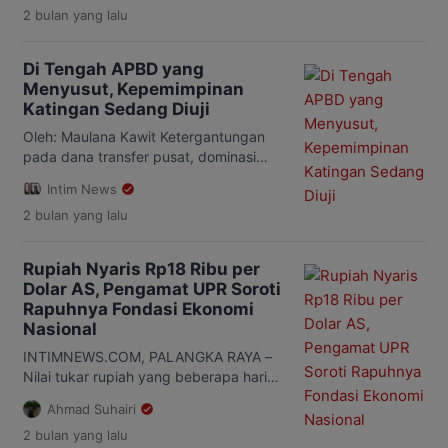
2 bulan
yang lalu
pembangunan daerah pada
terwujudnya Katingan yang maju,
sejahtera, berkeadilan, dan berakhlak
Di Tengah APBD yang
mulia. Visi ini menjadi arah besar
Menyusut, Kepemimpinan
pemerintahan Bupati Saiful dan Wakil
Katingan Sedang Diuji
Bupati Firdaus dalam merancang
kebijakan pembangunan jangka
Oleh: Maulana Kawit Ketergantungan
panjang. Namun, ketika visi itu dibaca
pada dana transfer pusat, dominasi
berdampingan dengan data Badan
belanja pegawai, rendahnya serapan
Intim News
Pusat […]
pembangunan, hingga persoalan
2 bulan
yang lalu
layanan air bersih menjadi ujian awal
pemerintahan Saiful-Firdaus.
Kabupaten Katingan memasuki tahun
Rupiah Nyaris Rp18 Ribu per
2026 dalam situasi yang tidak mudah.
Dolar AS, Pengamat UPR Soroti
Di saat masyarakat berharap
Rapuhnya Fondasi Ekonomi
percepatan pembangunan, terutama
Nasional
perbaikan infrastruktur jalan,
peningkatan layanan kesehatan,
INTIMNEWS.COM, PALANGKA RAYA –
pendidikan yang lebih baik, serta
Nilai tukar rupiah yang beberapa hari
pemerataan pembangunan hingga […]
lalu sempat menembus level Rp18.000
Ahmad Suhairi
per dolar AS menjadi perhatian
2 bulan
yang lalu
berbagai kalangan. Meski kini berada