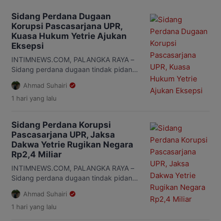
pembacaan surat dakwaan. Surat dakwaan dibacakan
oleh Kepala Seksi Tuntutan Pidana Khusus Kejaksaan
Sidang Perdana Dugaan
Tinggi Kalimantan Tengah, I Wayan Suryawan. […]
Korupsi Pascasarjana UPR,
Kuasa Hukum Yetrie Ajukan
Eksepsi
INTIMNEWS.COM, PALANGKA RAYA –
Sidang perdana dugaan tindak pidana
korupsi pengelolaan anggaran Program
Ahmad Suhairi
Pascasarjana Universitas Palangka
1 hari
yang lalu
Raya (UPR) periode 2019-2022 digelar
di Pengadilan Tindak Pidana Korupsi
(Tipikor) pada Pengadilan Negeri
Sidang Perdana Korupsi
Palangka Raya, Rabu, 5 Agustus 2026.
Pascasarjana UPR, Jaksa
Dalam sidang dengan agenda
Dakwa Yetrie Rugikan Negara
pembacaan dakwaan itu, Jaksa
Rp2,4 Miliar
Penuntut Umum (JPU) mendakwa
mantan Direktur Pascasarjana UPR,
INTIMNEWS.COM, PALANGKA RAYA –
Prof. Dr. Ir. […]
Sidang perdana dugaan tindak pidana
korupsi pengelolaan anggaran Program
Ahmad Suhairi
Pascasarjana Universitas Palangka
1 hari
yang lalu
Raya (UPR) periode 2019-2022 mulai
bergulir di Pengadilan Tindak Pidana