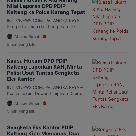
Kuasa Hukum R Atu Narang
diajukan kuasa hukum […]
Nilai Laporan DPD PDIP
Kalteng ke Polda Kurang Tepat
INTIMNEWS.COM, PALANGKA RAYA –
Sengketa lahan dan bangunan eks
Kantor DPD PDI Perjuangan Kalimantan
Ahmad Suhairi
Tengah (Kalteng) terus memanas.
5 hari
yang lalu
Setelah kuasa hukum DPD PDIP
Kalteng, Ziburahman, melaporkan
dugaan pengrusakan, pencurian
Kuasa Hukum DPD PDIP
inventaris, dan pemagaran ke Polda
Kalteng Laporkan RAN, Minta
Kalteng, kuasa hukum R. Atu Narang,
Polisi Usut Tuntas Sengketa
Suriansyah Halim, memberikan
Eks Kantor
tanggapan. Menurut Suriansyah,
laporan yang disampaikan pihak DPD
INTIMNEWS.COM, PALANGKA RAYA –
PDIP Kalteng terkait dugaan […]
Kuasa hukum Dewan Pimpinan Daerah
(DPD) PDI Perjuangan Kalimantan
Ahmad Suhairi
Tengah (Kalteng), Ziburahman
5 hari
yang lalu
menyebut, laporan yang disampaikan
ke Polda Kalteng terkait sengketa eks
Kantor DPD PDI Perjuangan turut
Sengketa Eks Kantor PDIP
mengarah kepada seseorang berinisial
Kalteng Kian Memanas, Dua
RAN. Meski demikian, ia menegaskan