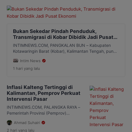
Bukan Sekedar Pindah Penduduk,
Transmigrasi di Kobar Dibidik Jadi Pusat
Ekonomi
INTIMNEWS.COM, PANGKALAN BUN – Kabupaten
Kotawaringin Barat (Kobar), Kalimantan Tengah, punya
pendekatan baru dalam mengembangkan program
Intim News
transmigrasi. Pak sekedar memindahkan penduduk,
1 hari
yang lalu
transmigrasi diarahkan menjadi bagian dari strategi
membangun pusat ekonomi baru di daerah. Salah satu
kawasan yang diproyeksikan untuk pengembangan
tersebut berada di Desa Rangda, kecamatan Arut
Inflasi Kalteng Tertinggi di
Selatan (Arsel). Masyarakat setempat telah
Kalimantan, Pemprov Perkuat
menunjukkan keterbukaan terhadap […]
Intervensi Pasar
INTIMNEWS.COM, PALANGKA RAYA –
Pemerintah Provinsi (Pemprov)
Kalimantan Tengah (Kalteng) akan
Ahmad Suhairi
memperkuat langkah pengendalian
2 hari
yang lalu
inflasi setelah daerah ini mencatat