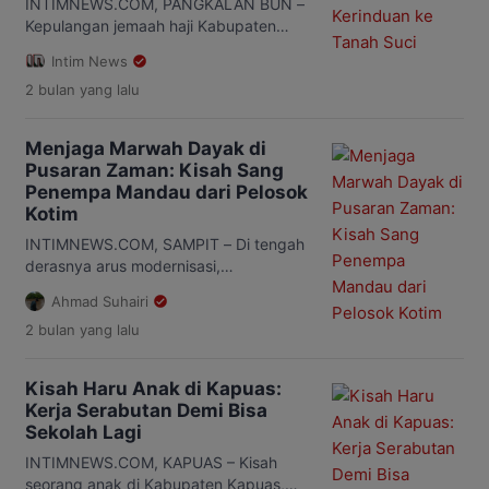
INTIMNEWS.COM, PANGKALAN BUN –
Kepulangan jemaah haji Kabupaten
Kotawaringin Barat (Kobar) di Masjid
Intim News
Agung Riyadhus Shalihin Pangkalan
2 bulan
yang lalu
Bun, Kamis (11/6/2026), diwarnai kisah
haru seorang mahasiswi asal Kumai
yang menunaikan ibadah haji
Menjaga Marwah Dayak di
menggantikan mendiang ayahnya. Dia
Pusaran Zaman: Kisah Sang
adalah Luqyana Rihadatul Aisy (20),
Penempa Mandau dari Pelosok
mahasiswi Universitas Muhammadiyah
Kotim
Palangka Raya. Perempuan muda
tersebut mendapat kesempatan
INTIMNEWS.COM, SAMPIT – Di tengah
berangkat ke Tanah Suci untuk […]
derasnya arus modernisasi,
keberadaan pengrajin mandau
Ahmad Suhairi
tradisional kini semakin sulit ditemukan.
2 bulan
yang lalu
Generasi muda yang mampu mewarisi
keterampilan tersebut pun kian sedikit.
Padahal, mandau bukan sekadar
Kisah Haru Anak di Kapuas:
senjata tradisional khas Dayak,
Kerja Serabutan Demi Bisa
melainkan simbol budaya, kehormatan,
Sekolah Lagi
dan identitas masyarakat Kalimantan
yang diwariskan turun-temurun. Di
INTIMNEWS.COM, KAPUAS – Kisah
Desa Bapinang Hulu, Kecamatan Pulau
seorang anak di Kabupaten Kapuas,