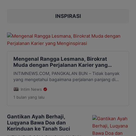
diketahui berprofesi sebagai pedagang
itu ditemukan meninggal sekitar pukul
09.00 WIB, setelah seorang saksi
INSPIRASI
mendatangi tempat […]
Mengenal Rangga Lesmana, Birokrat
Muda dengan Perjalanan Karier yang
Menginspirasi
INTIMNEWS.COM, PANGKALAN BUN – Tidak banyak
yang mengetahui bagaimana perjalanan panjang di
balik sosok Rangga Lesmana. Di balik jabatan yang
Intim News
kini diembannya, terdapat kisah tentang kerja keras,
1 bulan
yang lalu
ketekunan, dan proses panjang yang dijalani sejak
awal karier sebagai aparatur sipil negara, Sabtu
(27/6/2026). Rangga Lesmana lahir di Sukamara pada
22 Maret 1991. Sebagai putra daerah Kalimantan […]
Gantikan Ayah Berhaji,
Luqyana Bawa Doa dan
Kerinduan ke Tanah Suci