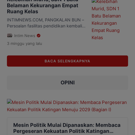
ke perguruan tinggi, meski kondisi
Belaman Kekurangan Empat
keuangan daerah sedang mengalami
Ruang Kelas
efisiensi. Kepala Dinas Pendidikan
Kalteng, Muhammad Reza Prabowo
INTIMNEWS.COM, PANGKALAN BUN –
mengatakan, kebijakan itu merupakan
Persoalan fasilitas pendidikan kembali
arahan langsung Gubernur Agustiar
menjadi perhatian di Kabupaten
Intim News
Sabran agar […]
Kotawaringin Barat (Kobar). SDN 1 Batu
3 minggu
yang lalu
Belaman, Kecamatan Kumai, kini
menghadapi kekurangan empat ruang
kelas akibat terus meningkatnya jumlah
BACA SELENGKAPNYA
peserta didik dari tahun ke tahun,
Sabtu (18/7/2026). Kondisi tersebut
membuat proses belajar mengajar
belum berjalan secara ideal.
OPINI
Keterbatasan ruang belajar memaksa
sekolah mencari […]
Mesin Politik Mulai Dipanaskan: Membaca
Pergeseran Kekuatan Politik Katingan