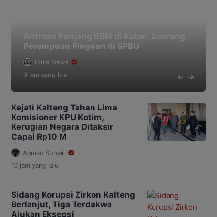
Antrean Panjang BBM di Kobar, Seorang
Perempuan Pingsan di SPBU
Intim News
9 jam
yang lalu
Kejati Kalteng Tahan Lima
Komisioner KPU Kotim,
Kerugian Negara Ditaksir
Capai Rp10 M
Ahmad Suhairi
10 jam
yang lalu
Sidang Korupsi Zirkon Kalteng
Berlanjut, Tiga Terdakwa
Ajukan Eksepsi