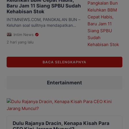
Keluhkan BBM Cepat Habis,
Bulog Kanwil Kalimantan Tengah, Erwin
Baru Jam 11 Siang SPBU Sudah
Budiana, saat menghadiri Rembuk Tani
Kehabisan Stok
Merdeka di Sekretariat Tani Sembada
Palangka Raya, Selasa (4/8/2026).
INTIMNEWS.COM, PANGKALAN BUN –
Erwin mengatakan Bulog […]
Keluhan soal sulitnya mendapatkan
bahan bakar minyak (BBM) kembali
Intim News
disampaikan warga Pangkalan Bun,
2 hari
yang lalu
kabupaten Kotawaringin Barat,
Kalimantan Tengah. Sejumlah SPBU
disebut sudah kehabisan stok ketika
waktu baru menunjukkan sekitar pukul
BACA SELENGKAPNYA
11.00 WIB. Kondisi tersebut membuat
warga harus berkeliling dari satu SPBU
ke SPBU lain untuk mencari BBM yang
Entertainment
masih tersedia. Situasi […]
Dulu Rajanya Dracin, Kenapa Kisah Para