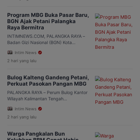
inflasi tertinggi di regional Kalimantan
dan menempati peringkat keempat
Program MBG Buka Pasar Baru,
secara nasional. Langkah itu
BGN Ajak Petani Palangka
disampaikan Staf Ahli Gubernur Bidang
Raya Bermitra
Ekonomi, Keuangan, dan
Pembangunan, Yuas Elko, usai
INTIMNEWS.COM, PALANGKA RAYA –
mengikuti Rapat Koordinasi
Badan Gizi Nasional (BGN) Kota
Pengendalian Inflasi Tahun 2026 yang
Palangka Raya membuka peluang lebih
Intim News
digelar Kementerian Dalam […]
besar bagi petani lokal untuk terlibat
2 hari
yang lalu
dalam Program Makan Bergizi Gratis
(MBG). Salah satu langkah yang
didorong adalah membangun
Bulog Kalteng Gandeng Petani,
kemitraan langsung antara kelompok
Perkuat Pasokan Pangan MBG
tani dengan Satuan Pelayanan
Pemenuhan Gizi (SPPG). Hal itu
PALANGKA RAYA – Perum Bulog Kantor
disampaikan Koordinator Wilayah BGN
Wilayah Kalimantan Tengah
Kota Palangka Raya, Analistra Susedia
menegaskan kesiapannya menjadi
Intim News
[…]
mitra strategis petani dengan
2 hari
yang lalu
menyerap hasil panen dan memperluas
kerja sama dalam mendukung
ketahanan pangan daerah. Komitmen
Warga Pangkalan Bun
tersebut disampaikan Pimpinan Perum