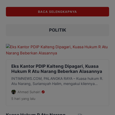
di kisaran Rp17.996 per dolar AS pada
Kamis, 17 Juni 2026, kondisi tersebut
BACA SELENGKAPNYA
dinilai menunjukkan masih rentannya
struktur ekonomi Indonesia terhadap
gejolak global. Pengamat ekonomi
sekaligus dosen Fakultas Ekonomi dan
POLITIK
[…]
Eks Kantor PDIP Kalteng Dipagari, Kuasa
Hukum R Atu Narang Beberkan Alasannya
INTIMNEWS.COM, PALANGKA RAYA – Kuasa hukum R.
Atu Narang, Suriansyah Halim, mengakui kliennya
melakukan pemagaran di eks Kantor DPD PDI
Ahmad Suhairi
Perjuangan Kalimantan Tengah (Kalteng) di Jalan RTA
5 hari
yang lalu
Milono. Namun, ia menegaskan tindakan itu dilakukan
untuk mengamankan aset yang menurutnya masih
menjadi hak kliennya. Pernyataan itu disampaikan
sebagai tanggapan atas pengaduan yang sebelumnya