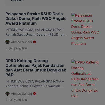
Terkini
2 Kasongan dalam rangka pengawasan
Pemutakhiran […]
Pelayanan Stroke RSUD Doris
Diakui Dunia, Raih WSO Angels
Award Platinum
INTIMNEWS.COM, PALANGKA RAYA –
Rumah Sakit Umum Daerah (RSUD) dr.
Doris Sylvanus Palangka Raya kembali
Ahmad Suhairi
mencatatkan prestasi di bidang
1 hari
yang lalu
pelayanan kesehatan setelah meraih
World Stroke Organization
(WSO)/Angels Award Platinum Status.
DPRD Kalteng Dorong
Predikat itu menjadi pengakuan
Optimalisasi Pajak Kendaraan
internasional atas kualitas pelayanan
dan Alat Berat untuk Dongkrak
stroke yang diterapkan rumah sakit
PAD
milik Pemerintah Provinsi (Pemprov)
Kalimantan Tengah (Kalteng) tersebut.
INTIMNEWS.COM, PALANGKA RAYA –
Pelaksana Tugas (Plt) Direktur […]
Anggota Komisi I Dewan Perwakilan
Rakyat Daerah (DPRD) Kalimantan
Ahmad Suhairi
Tengah (Kalteng), Yohanes Freddy
1 hari
yang lalu
Ering, meminta Pemerintah Provinsi
(Pemprov) Kalteng mengoptimalkan