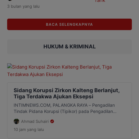
menggelar Huma Betang Night di
3 bulan
yang lalu
kawasan Bundaran Besar Palangka
Raya, Sabtu malam 2 Mei 2026. Ribuan
masyarakat terlihat menikmati suasana
BACA SELENGKAPNYA
malam mingguan yang dikemas
dengan hiburan rakyat, pertunjukan
seni, hingga pelibatan pelaku UMKM
lokal. Penjabat (Pj) Sekretaris Daerah
HUKUM & KRIMINAL
(Sekda) Kalteng, Linae Victoria Aden
mengatakan […]
Sidang Korupsi Zirkon Kalteng Berlanjut,
Tiga Terdakwa Ajukan Eksepsi
INTIMNEWS.COM, PALANGKA RAYA – Pengadilan
Tindak Pidana Korupsi (Tipikor) pada Pengadilan
Negeri Palangka Raya kembali menggelar sidang
Ahmad Suhairi
perkara dugaan korupsi komoditas zirkon dan
10 jam
yang lalu
turunannya, Kamis, 6 Agustus 2026. Sidang dipimpin
Ketua Majelis Hakim, Ricky Fardinand dengan agenda