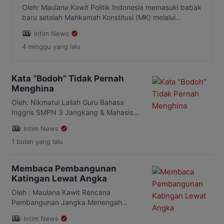
Menuju 2029 (Bagian I)
Oleh: Maulana Kawit Politik Indonesia memasuki babak
baru setelah Mahkamah Konstitusi (MK) melalui
Putusan Nomor 135/PUU-XXII/2024 memutuskan
Intim News
pemisahan pelaksanaan Pemilu Nasional dan Pemilu
4 minggu
yang lalu
Daerah mulai tahun 2029. Putusan tersebut mengakhiri
skema Pemilu Serentak yang selama ini
mempertemukan pemilihan presiden, anggota
legislatif, dan kepala daerah dalam satu siklus waktu
Kata “Bodoh” Tidak Pernah
yang berdekatan. Perubahan ini bukan sekadar
Menghina
persoalan […]
Oleh: Nikmatul Lailah Guru Bahasa
Inggris SMPN 3 Jangkang & Mahasiswi
Pascasarjana Fakultas Bahasa dan Seni
Intim News
Universitas Negeri Semarang
1 bulan
yang lalu
INTIMNEWS.COM – Bahasa seringkali
dipahami sebagai kumpulan kata dan
aturan tata bahasa. Padahal, lebih
Membaca Pembangunan
kompleks dari semua itu. Yang
Katingan Lewat Angka
sesungguhnya bekerja adalah makna
yang lahir dari konteks, relasi sosial,
Oleh : Maulana Kawit Rencana
sejarah, budaya, dan tujuan
Pembangunan Jangka Menengah
komunikasi. Dengan kata […]
Daerah (RPJMD) Kabupaten Katingan
Intim News
2025–2029 menempatkan visi