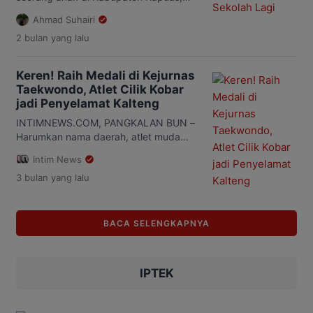
Hanaut, Kabupaten Kotawaringin Timur,
Kalimantan Tengah (Kalteng), menyita
Ahmad Suhairi
[…]
perhatian masyarakat usai video
2 bulan
yang lalu
perjuangannya untuk tetap bersekolah
viral di media sosial. Dalam video yang
diunggah akun Instagram
Keren! Raih Medali di Kejurnas
@ceni_fernando24 pada Jumat, 29 Mei
Taekwondo, Atlet Cilik Kobar
2026, terlihat seorang anak tinggal
jadi Penyelamat Kalteng
bersama keluarganya di rumah
sederhana di kawasan Jalan Kapuas
INTIMNEWS.COM, PANGKALAN BUN –
Seberang, Kelurahan Sei Pasah,
Harumkan nama daerah, atlet muda
Kecamatan Kapuas […]
asal Kotawaringin Barat (Kobar), Dewi
Intim News
Putri, sukses mencatatkan prestasi di
3 bulan
yang lalu
ajang Kejuaraan Nasional (Kejurnas)
Taekwondo U-13 dan U-17. Dalam
kejuaraan yang berlangsung di GOR
Sempaja, Samarinda, pada 23–26 April
BACA SELENGKAPNYA
2026 itu, Dewi menjadi satu-satunya
atlet Kalimantan Tengah (Kalteng) yang
berhasil menyumbangkan medali. Di
IPTEK
tengah persaingan sengit […]