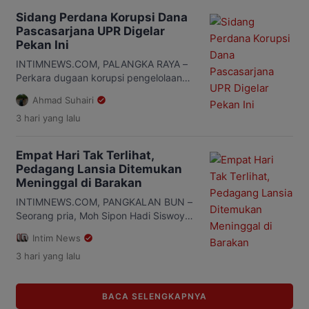
Korupsi (Tipikor) Palangka Raya, Rabu,
Sidang Perdana Korupsi Dana
5 Agustus 2026. Agenda sidang diawali
Pascasarjana UPR Digelar
dengan pembacaan surat dakwaan
Pekan Ini
terhadap mantan Direktur Pascasarjana
UPR, Yetrie Ludang. Jaksa Penuntut
INTIMNEWS.COM, PALANGKA RAYA –
Umum (JPU) mendakwa terdakwa
Perkara dugaan korupsi pengelolaan
menyalahgunakan […]
dana operasional Program
Ahmad Suhairi
Pascasarjana Universitas Palangka
3 hari
yang lalu
Raya (UPR) periode 2019-2022 senilai
Rp2,4 miliar segera memasuki tahap
persidangan di Pengadilan Tindak
Empat Hari Tak Terlihat,
Pidana Korupsi (Tipikor) Palangka
Pedagang Lansia Ditemukan
Raya. Berdasarkan Sistem Informasi
Meninggal di Barakan
Penelusuran Perkara (SIPP) Pengadilan
Negeri Palangka Raya, sidang perdana
INTIMNEWS.COM, PANGKALAN BUN –
dengan agenda pembacaan surat
Seorang pria, Moh Sipon Hadi Siswoyo,
dakwaan dijadwalkan berlangsung
63 tahun, ditemukan meninggal dunia
Intim News
pada Rabu, 5 […]
di sebuah barakan di jalan Maid Badir
3 hari
yang lalu
Gang Angsa 1, Kelurahan Sidorejo,
Kecamatan Arut Selatan, Kabupaten
Kotawaringin Barat (Kobar), Kalimantan
BACA SELENGKAPNYA
Tengah, Senin (3/8/2026). Korban