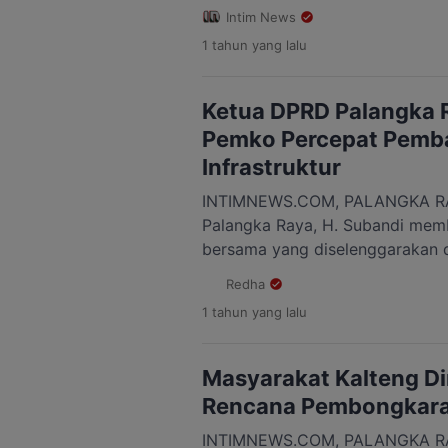
kelurahan. Menurut Ketua DPD 
Intim News
itu, pembentukan koperasi terse
1 tahun
yang lalu
langsung dari pemerintah pusat.
penuh program strategis dari Pr
program ini sedang diusahakan b
Ketua DPRD Palangka 
[…]
Pemko Percepat Pem
Infrastruktur
INTIMNEWS.COM, PALANGKA RA
Palangka Raya, H. Subandi mem
bersama yang diselenggarakan 
Palangka Raya, Jalan Soekarno. A
Redha
berbagai elemen masyarakat, t
1 tahun
yang lalu
berbagai kepercayaan, pondok p
anak yatim dari 10 panti asuhan
Senin 24 Maret […]
Masyarakat Kalteng Di
Rencana Pembongkara
INTIMNEWS.COM, PALANGKA RA