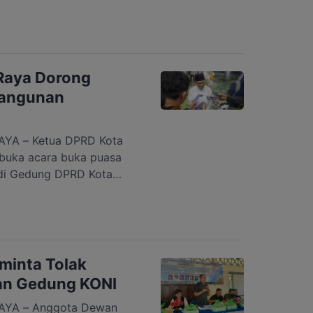
PAN Kota Palangka Raya
but merupakan instruksi
 “Kita tentu mendukung
esiden Prabowo. Terlebih
erjalan dengan baik oleh
Raya Dorong
bangunan
YA – Ketua DPRD Kota
buka acara buka puasa
di Gedung DPRD Kota
cara ini dihadiri oleh
ermasuk tokoh agama dari
esantren, serta anak-
 di Kota Palangka Raya,
minta Tolak
n Gedung KONI
YA – Anggota Dewan