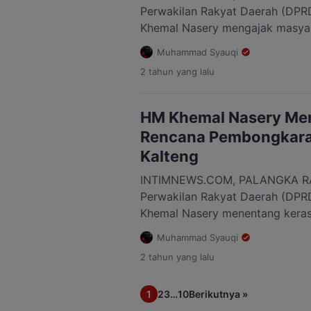
Perwakilan Rakyat Daerah (DPR
Khemal Nasery mengajak masyar
(Kalteng) untuk menolak renca
Muhammad Syauqi
Komite Olahraga Nasional Indone
2 tahun
yang lalu
Ajakan itu lantaran pemerintah 
berencana membongkar gedung 
membangun Ruang Terbuka Hijau
HM Khemal Nasery Me
masyarakat Palangka Raya […]
Rencana Pembongkara
Kalteng
INTIMNEWS.COM, PALANGKA RA
Perwakilan Rakyat Daerah (DPR
Khemal Nasery menentang kera
Kalimantan Tengah (Kalteng) y
Muhammad Syauqi
gedung Komite Olahraga Nasiona
2 tahun
yang lalu
Kalteng. Hal itu ditentang lant
berencana membongkar gedung 
1
2
3
…
10
Berikutnya »
membangun Ruang Terbuka Hijau