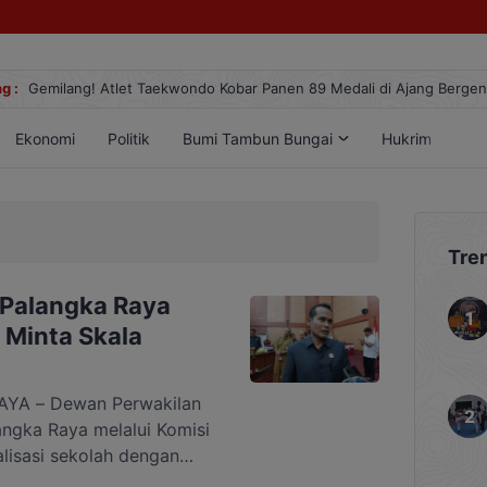
g :
Gemilang! Atlet Taekwondo Kobar Panen 89 Medali di Ajang Berge
Ekonomi
Politik
Bumi Tambun Bungai
Hukrim
Lif
Tre
i Palangka Raya
 Minta Skala
YA – Dewan Perwakilan
ngka Raya melalui Komisi
alisasi sekolah dengan
ndidikan setempat.