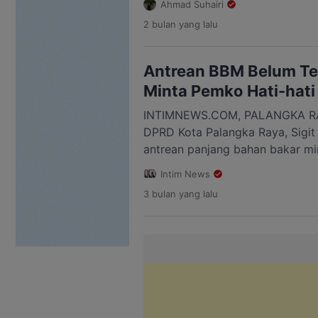
Ahmad Suhairi
Langkah itu dilakukan untuk me
2 bulan
yang lalu
membutuhkan perbaikan dapat m
pembangunan. Wakil Ketua I Komi
Raya, Dede Ardiansyah, mengat
Antrean BBM Belum Ter
Dinas […]
Minta Pemko Hati-hati
INTIMNEWS.COM, PALANGKA RAYA
DPRD Kota Palangka Raya, Sigi
antrean panjang bahan bakar m
kini masih terjadi di sejumlah S
Intim News
Ia meminta pemerintah kota seg
3 bulan
yang lalu
BBM berjalan normal agar tidak
aktivitas masyarakat. Politikus 
Wido itu […]