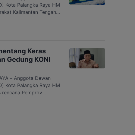
D) Kota Palangka Raya HM
akat Kalimantan Tengah
na pembongkaran gedung
sia (KONI) Kalteng.
provinsi (Pemprov) Kalteng
KONI tersebut untuk
 (RTH). “Kita meminta
nentang Keras
n Gedung KONI
YA – Anggota Dewan
D) Kota Palangka Raya HM
s rencana Pemprov
ang ingin membongkar
l Indonesia (KONI)
aran Pemprov Kalteng
KONI tersebut untuk
 (RTH). “Saya pribadi