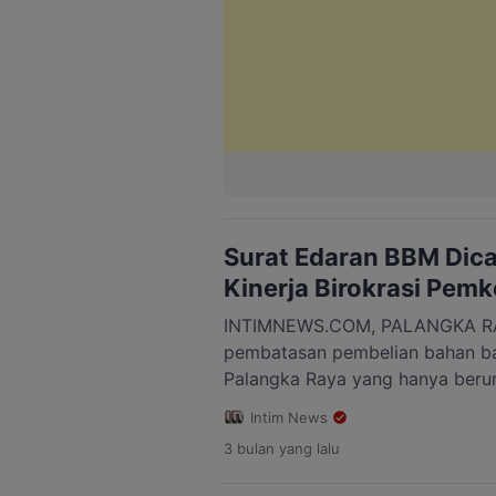
Surat Edaran BBM Dica
Kinerja Birokrasi Pem
INTIMNEWS.COM, PALANGKA RA
pembatasan pembelian bahan ba
Palangka Raya yang hanya berum
sorotan dari legislatif daerah. 
Intim News
Kota Palangka Raya, Noorkhalis R
3 bulan
yang lalu
tersebut menunjukkan adanya pe
kelola birokrasi di lingkungan P