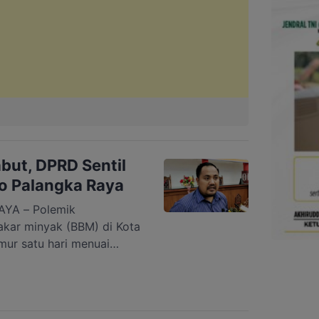
but, DPRD Sentil
ko Palangka Raya
YA – Polemik
kar minyak (BBM) di Kota
ur satu hari menuai
Anggota Komisi II DPRD
idha, menilai peristiwa
rsoalan serius dalam tata
emerintah Kota. Ridha