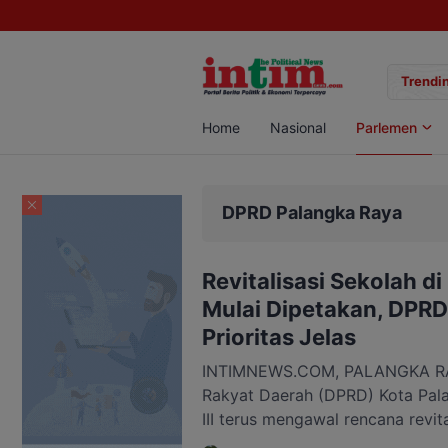
gan Sabu di Pangkalan Bun, Dua Pelaku Diamankan
Trendin
Home
Nasional
Parlemen
DPRD Palangka Raya
Revitalisasi Sekolah d
Mulai Dipetakan, DPRD
Prioritas Jelas
INTIMNEWS.COM, PALANGKA RA
Rakyat Daerah (DPRD) Kota Pala
III terus mengawal rencana revit
berkoordinasi bersama Dinas Pe