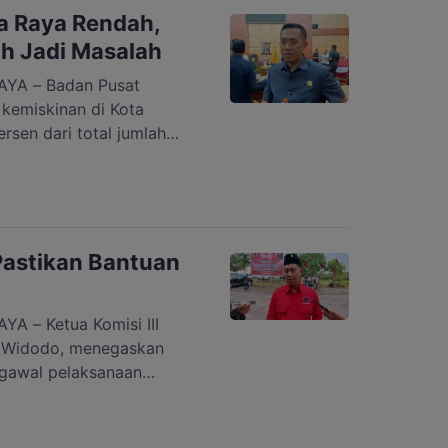
t Edaran Nomor […]
a Raya Rendah,
h Jadi Masalah
YA – Badan Pusat
 kemiskinan di Kota
sen dari total jumlah
nyak 310,11 ribu jiwa.
kitar 10,7 ribu warga
s kemiskinan dan
ri pemerintah daerah.
banding […]
 Pastikan Bantuan
 – Ketua Komisi III
t Widodo, menegaskan
gawal pelaksanaan
inan yang dijalankan oleh
Pernyataan ini
tuk komitmen lembaga