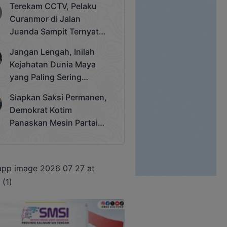
Terekam CCTV, Pelaku
Cup 2025
Curanmor di Jalan
Juanda Sampit Ternyata
Seorang PNS
Jangan Lengah, Inilah
Kejahatan Dunia Maya
yang Paling Sering
Terjadi
Siapkan Saksi Permanen,
Demokrat Kotim
Panaskan Mesin Partai
Hadapi Pemilu 2029