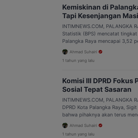
menyayangkan beredarnya Sura
Kemiskinan di Palangk
Tapi Kesenjangan Masi
INTIMNEWS.COM, PALANGKA RA
Statistik (BPS) mencatat tingkat
Palangka Raya mencapai 3,52 per
penduduk yang diperkirakan seba
Ahmad Suhairi
Angka tersebut setara dengan se
1 tahun
yang lalu
yang masih hidup di bawah gari
memerlukan perhatian khusus da
Meski jumlahnya relatif kecil di
Komisi III DPRD Fokus
Sosial Tepat Sasaran
INTIMNEWS.COM, PALANGKA RAYA
DPRD Kota Palangka Raya, Sigi
bahwa pihaknya akan terus men
program penanggulangan kemisk
Ahmad Suhairi
Pemerintah Kota Palangka Raya. 
1 tahun
yang lalu
disampaikan Sigit sebagai ben