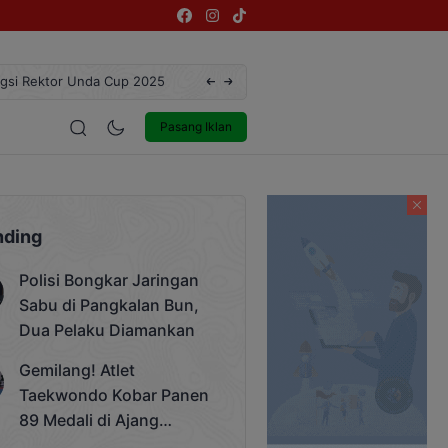
ngsi Rektor Unda Cup 2025
Terekam CCTV, Pelaku Curanmor di Jalan 
estyle
Entertainment
Pasang Iklan
nding
Polisi Bongkar Jaringan
Sabu di Pangkalan Bun,
Dua Pelaku Diamankan
Gemilang! Atlet
Taekwondo Kobar Panen
89 Medali di Ajang
Bergengsi Rektor Unda