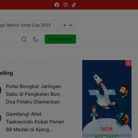
ngsi Rektor Unda Cup 2025
Terekam CCTV, Pelaku Curanmor di Jalan 
estyle
Entertainment
Pasang Iklan
nding
Polisi Bongkar Jaringan
Sabu di Pangkalan Bun,
Dua Pelaku Diamankan
Gemilang! Atlet
Taekwondo Kobar Panen
89 Medali di Ajang
Bergengsi Rektor Unda