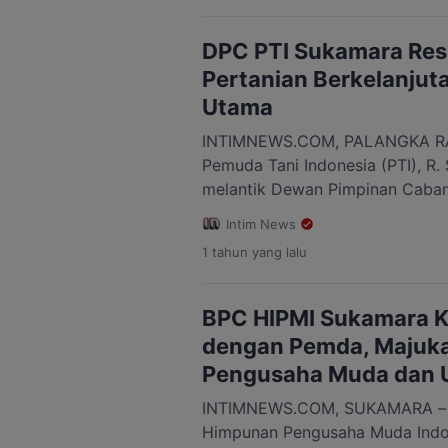
Data sementara menyebut ada 13
keluarga yang merasakan […]
DPC PTI Sukamara Resm
Pertanian Berkelanjut
Utama
INTIMNEWS.COM, PALANGKA RAYA
Pemuda Tani Indonesia (PTI), R. 
melantik Dewan Pimpinan Caba
Indonesia Kabupaten Sukamara p
Intim News
2025. Acara pelantikan yang dig
1 tahun
yang lalu
Tingang, Kantor Gubernur Kalima
diwakili oleh Wakil Ketua DPC A
Faili Surahman. […]
BPC HIPMI Sukamara K
dengan Pemda, Majuk
Pengusaha Muda dan
INTIMNEWS.COM, SUKAMARA – 
Himpunan Pengusaha Muda Indo