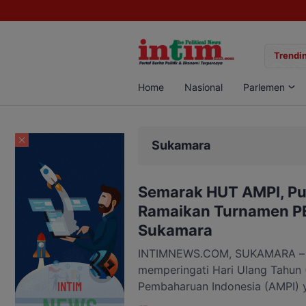
gan Sabu di Pangkalan Bun, Dua Pelaku Diamankan
Trendin
Home
Nasional
Parlemen
Sukamara
Semarak HUT AMPI, P
Ramaikan Turnamen PE
Sukamara
INTIMNEWS.COM, SUKAMARA – 
memperingati Hari Ulang Tahun
Pembaharuan Indonesia (AMPI) 
Pimpinan Daerah (DPD) AMPI K