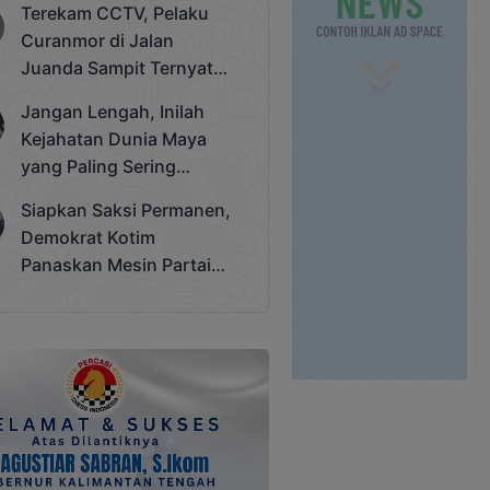
Terekam CCTV, Pelaku
Cup 2025
Curanmor di Jalan
Juanda Sampit Ternyata
Seorang PNS
Jangan Lengah, Inilah
Kejahatan Dunia Maya
yang Paling Sering
Terjadi
Siapkan Saksi Permanen,
Demokrat Kotim
Panaskan Mesin Partai
Hadapi Pemilu 2029