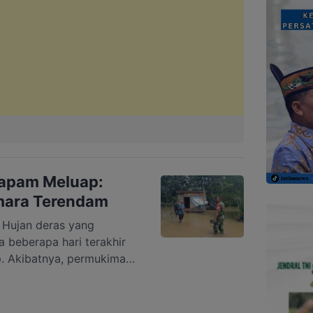
Mapam Meluap:
mara Terendam
ujan deras yang
beberapa hari terakhir
 Akibatnya, permukiman
rdampak banjir pada Sabtu
 warga di dua RT
 30 hingga 50 sentimeter.