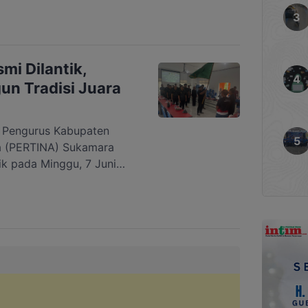
S PS4 2vs2 yang
iat DPD KNPI Sukamara.
itif ini merupakan hasil
PD AMPI Sukamara bersama
i Dilantik,
n Tradisi Juara
Pengurus Kabupaten
ia (PERTINA) Sukamara
ik pada Minggu, 7 Juni
adi momentum awal bagi
ngun pembinaan tinju
asi prestasi. Dalam
ru, Ahmad Fuad As
ERTINA Sukamara sebagai