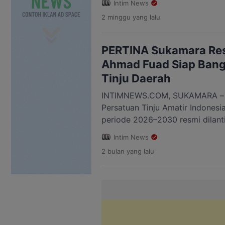
Intim News
menggelar turnamen e-sport PE
2 minggu
yang lalu
bertempat di Halaman Sekretar
Rabu (23/07/2026). ​Ajang kompet
kolaborasi strategis antara D
PERTINA Sukamara Resm
Komite Nasional Pemuda […]
Ahmad Fuad Siap Bangu
Tinju Daerah
INTIMNEWS.COM, SUKAMARA – 
Persatuan Tinju Amatir Indones
periode 2026–2030 resmi dilant
2026. Pelantikan tersebut menj
Intim News
kepengurusan baru untuk memba
2 bulan
yang lalu
yang lebih terarah dan berorient
struktur kepengurusan yang ba
dipercaya memimpin Pengkab P
Ketua. Ia didampingi […]