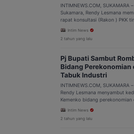
INTIMNEWS.COM, SUKAMARA – Pe
Sukamara, Rendy Lesmana memb
rapat konsultasi (Rakon ) PKK t
Sukamara tahun 2024 yang bert
Intim News
Sukamara. Sabtu 30 November 2
2 tahun
yang lalu
Rendy Lesmana menerangkan, ra
tingkat kabupaten sukamara tah
tema “Peran Gerakan PKK dalam
Pj Bupati Sambut Ro
Bidang Perekonomian 
Tabuk Industri
INTIMNEWS.COM, SUKAMARA – P
Rendy Lesmana menyambut ked
Kemenko bidang perekonomian d
Tabuk Industri, Jum’at 29 Nove
Intim News
Setda Sukamara. Dalam pertemua
2 tahun
yang lalu
Sukamara menyampaikan bahwa d
Kalteng Kabupaten Sukamara sud