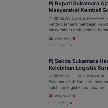
putusan dengan no. PSN 129 seb
Pj Bupati Sukamara A
dengan […]
Masyarakat Kembali Sol
INTIMNEWS.COM, SUKAMARA – P
Rendy Lesmana mengajak kepa
masyarakat untuk kembali be
Kabupaten Sukamara dengan Spir
Intim News
Pilkada 2024. “Setelah pemunguta
2 tahun
yang lalu
kita kembali bersama-sama lagi
Gawi Barinjam ini tentu pembang
akan optimal,” ujarnya, Rabu 2
Pj Sekda Sukamara Ha
Kelebihan Logistik Sur
INTIMNEWS.COM, SUKAMARA – Pj
Sukamara Yofi Yudistira mengh
kelebihan logistik surat suara o
November 2024 di halaman kan
Intim News
keterangannya, Pj Sekretaris D
2 tahun
yang lalu
pemusnahan sisa surat suara ad