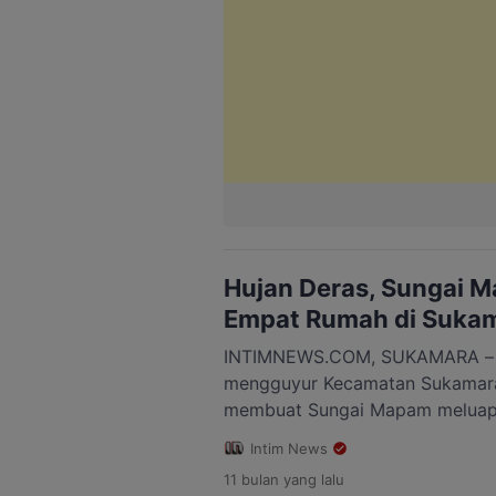
Hujan Deras, Sungai 
Empat Rumah di Suka
INTIMNEWS.COM, SUKAMARA – H
mengguyur Kecamatan Sukamara 
membuat Sungai Mapam meluap.
warga di Desa Petarikan ikut te
Intim News
(15/9). Sedikitnya empat rumah
11 bulan
yang lalu
tergenang air dengan ketinggian