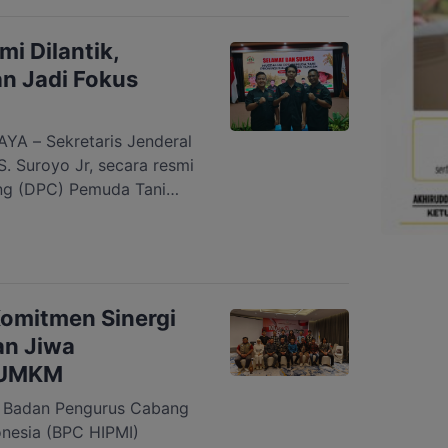
 jiwa dari empat kepala
i Dilantik,
an Jadi Fokus
 – Sekretaris Jenderal
S. Suroyo Jr, secara resmi
ng (DPC) Pemuda Tani
ada Senin malam, 14 Juli
elar di Aula Jayang
ntan Tengah (Kalteng),
ndriyannur dan Sekretaris
omitmen Sinergi
an Jiwa
 UMKM
Badan Pengurus Cabang
nesia (BPC HIPMI)