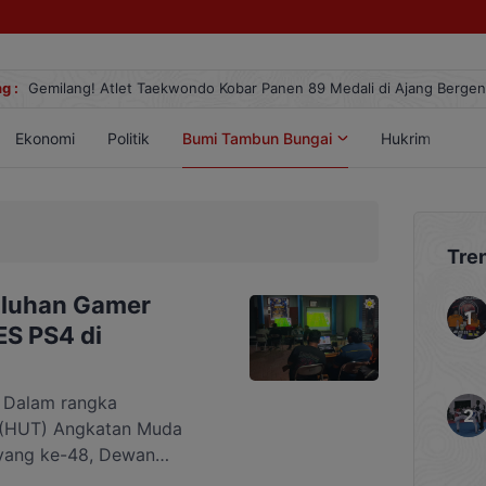
g :
Gemilang! Atlet Taekwondo Kobar Panen 89 Medali di Ajang Berge
Ekonomi
Politik
Bumi Tambun Bungai
Hukrim
Lif
Tre
uluhan Gamer
S PS4 di
Dalam rangka
 (HUT) Angkatan Muda
yang ke-48, Dewan
abupaten Sukamara