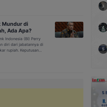
umat, 31 Juli 2026.
 isu strategis, mulai dari
 lahan (karhutla),
akan liar, hingga […]
 Mundur di
h, Ada Apa?
 Indonesia (BI) Perry
diri dari jabatannya di
kar rupiah. Keputusan
rry mengirimkan surat
en Prabowo Subianto.
sesneg) Prasetyo Hadi
iri Perry diterima
i 2026. Presiden kemudian