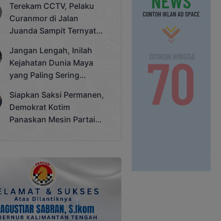
Terekam CCTV, Pelaku
Cup 2025
Curanmor di Jalan
Juanda Sampit Ternyata
Seorang PNS
Jangan Lengah, Inilah
Kejahatan Dunia Maya
yang Paling Sering
Terjadi
Siapkan Saksi Permanen,
Demokrat Kotim
Panaskan Mesin Partai
Hadapi Pemilu 2029