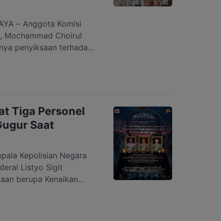
YA – Anggota Komisi
s), Mochammad Choirul
ya penyiksaan terhadap
ang gugur saat operasi
 di Desa Tumbang
ngah beberapa waktu lalu.
m saat konferensi pers
ah (Kapolda) Kalimantan
at Tiga Personel
Gugur Saat
ala Kepolisian Negara
eral Listyo Sigit
aan berupa Kenaikan
erta kepada tiga personel
yang gugur saat
n kasus narkotika di Desa