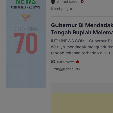
Ahmad Suhairi
Rumah Jabatan Bupati Kapuas, J
5 hari
yang lalu
Pertemuan itu membahas sejumlah
penanganan kebakaran hutan dan
pertambangan tanpa izin, pembal
Gubernur BI Mendadak
Tengah Rupiah Melema
INTIMNEWS.COM – Gubernur Bank
Warjiyo mendadak mengundurkan 
tengah tekanan terhadap nilai tu
tersebut disampaikan setelah Pe
Intim News
pengunduran diri kepada Presid
1 minggu
yang lalu
Menteri Sekretaris Negara (Men
mengatakan, surat pengunduran d
pemerintah pada Minggu, 26 Jul
menerima pengunduran […]