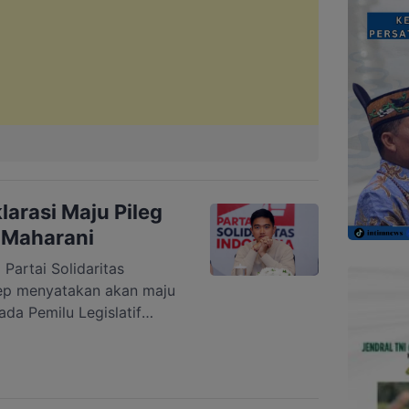
arasi Maju Pileg
n Maharani
rtai Solidaritas
rep menyatakan akan maju
da Pemilu Legislatif
an (dapil) V Jawa Tengah
jo, Klaten, dan Boyolali.
tersebut saat menghadiri
da) DPD PSI Kota Solo,