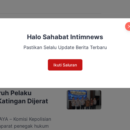
wan Pengurus KADIN
26-2031 di Aula Jayang
g, Jumat, 10 Juli 2026 […]
UT Dekranas,
Naik Kelas
Halo Sahabat Intimnews
etua Dewan Kerajinan
Pastikan Selalu Update Berita Terbaru
Kalimantan Tengah
r Sabran, menghadiri
HUT) ke-46 Dewan
Ikuti Saluran
i Trans Studio Makassar,
i 2026. Peringatan HUT
ema “Cipta Kriya
 dan dihadiri Ketua Dewan
ruh Pelaku
Katingan Dijerat
 – Komisi Kepolisian
aparat penegak hukum