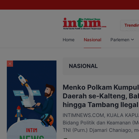
gan Sabu di Pangkalan Bun, Dua Pelaku Diamankan
Trendin
Home
Nasional
Parlemen
NASIONAL
Menko Polkam Kumpul
Daerah se-Kalteng, Ba
hingga Tambang Ilegal
INTIMNEWS.COM, KUALA KAPUAS
Bidang Politik dan Keamanan (M
TNI (Purn.) Djamari Chaniago, 
dengan kepala daerah se-Kalima