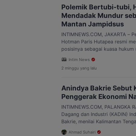
Sabtu malam, 25 […]
Polemik Bertubi-tubi,
Mendadak Mundur seb
Mantan Jampidsus
INTIMNEWS.COM, JAKARTA – Pe
Hotman Paris Hutapea resmi men
posisinya sebagai kuasa hukum
Muda Tindak Pidana Khusus (Jam
Intim News
Adriansyah. Keputusan itu diu
2 minggu
yang lalu
(23/7/2026), hanya beberapa hari
mendampingi Febrie dalam kasu
tindak pidana pencucian uang 
Anindya Bakrie Sebut K
menegaskan, pengunduran diriny
Penggerak Ekonomi Na
INTIMNEWS.COM, PALANGKA RA
Dagang dan Industri (KADIN) In
Bakrie, menilai Kalimantan Tenga
potensi besar untuk menjadi sal
Ahmad Suhairi
pertumbuhan ekonomi nasional. 