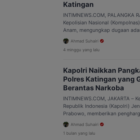
Katingan
INTIMNEWS.COM, PALANGKA RA
Kepolisian Nasional (Kompolna
Anam, mengungkap dugaan adan
tiga personel Polres Katingan y
Ahmad Suhairi
penggerebekan bandar narkoba
4 minggu
yang lalu
Kalemei, Kecamatan Katingan Te
Pernyataan itu disampaikan Ana
bersama Kepala Kepolisian Daer
Kapolri Naikkan Pangk
Tengah (Kalteng), Irjen Pol […]
Polres Katingan yang 
Berantas Narkoba
INTIMNEWS.COM, JAKARTA – Kep
Republik Indonesia (Kapolri) Jend
Prabowo, memberikan pengharg
Pangkat Luar Biasa (KPLB) Anum
Ahmad Suhairi
Satresnarkoba Polres Katingan 
1 bulan
yang lalu
menjalankan tugas pengungkapa