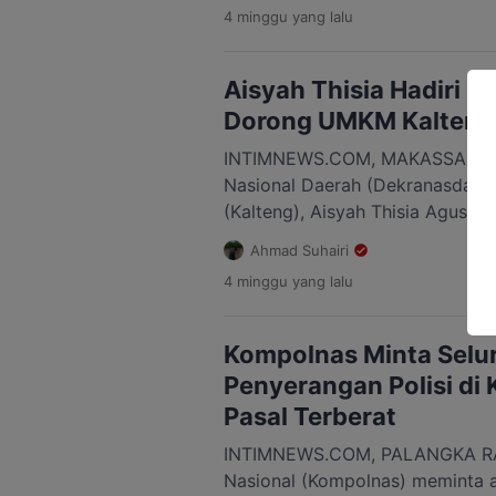
4 minggu
yang lalu
saat menghadiri pelantikan De
Provinsi Kalteng masa bakti 20
Tingang, Kantor Gubernur Kalten
Aisyah Thisia Hadiri H
Dorong UMKM Kalteng 
INTIMNEWS.COM, MAKASSAR – K
Nasional Daerah (Dekranasda) 
(Kalteng), Aisyah Thisia Agustia
peringatan Hari Ulang Tahun (
Ahmad Suhairi
Kerajinan Nasional (Dekranas) d
4 minggu
yang lalu
Sulawesi Selatan, Kamis, 10 Jul
Dekranas tahun ini mengusung t
Berkelanjutan Perajin Mendunia”
Kompolnas Minta Selu
Kerajinan Nasional […]
Penyerangan Polisi di 
Pasal Terberat
INTIMNEWS.COM, PALANGKA RAYA
Nasional (Kompolnas) meminta 