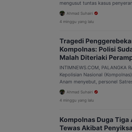
mengusut tuntas kasus penyera
Satresnarkoba Polres Katingan s
Ahmad Suhairi
penggerebekan bandar narkoba
4 minggu
yang lalu
Kalemei, Kecamatan Katingan Te
Anggota Kompolnas, Mochammad
meninjau lokasi kejadian bersam
Tragedi Penggerebeka
Daerah (Kapolda) Kalimantan Ten
Kompolnas: Polisi Suda
[…]
Malah Diteriaki Peram
INTIMNEWS.COM, PALANGKA RA
Kepolisian Nasional (Kompolna
Anam menyebut, personel Satres
telah menjalankan prosedur saa
Ahmad Suhairi
penangkapan terduga bandar n
4 minggu
yang lalu
Kalemei, Kecamatan Katingan Te
Pernyataan itu disampaikan Ana
lokasi kejadian bersama Kepala 
Kompolnas Duga Tiga 
(Kapolda) Kalimantan Tengah (Kal
Tewas Akibat Penyiksa