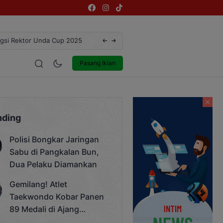
ngsi Rektor Unda Cup 2025
Terekam CCTV, Pelaku Curanmor di Jalan 
estyle
Entertainment
Pasang Iklan
nding
Polisi Bongkar Jaringan
Sabu di Pangkalan Bun,
Dua Pelaku Diamankan
Gemilang! Atlet
Taekwondo Kobar Panen
89 Medali di Ajang
Bergengsi Rektor Unda