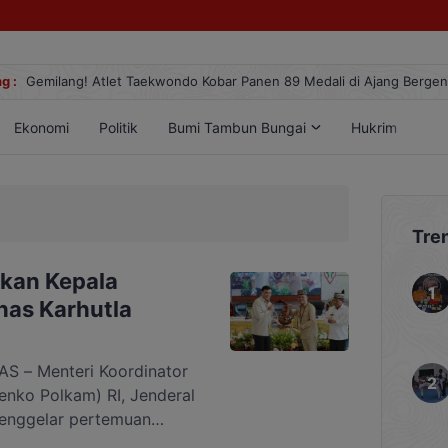
g :
Gemilang! Atlet Taekwondo Kobar Panen 89 Medali di Ajang Berge
Ekonomi
Politik
Bumi Tambun Bungai
Hukrim
Lif
Tre
kan Kepala
has Karhutla
 – Menteri Koordinator
enko Polkam) RI, Jenderal
menggelar pertemuan
ntan Tengah (Kalteng) di