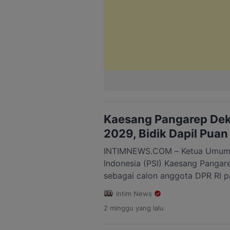
Kaesang Pangarep Dekl
2029, Bidik Dapil Pua
INTIMNEWS.COM – Ketua Umum Pa
Indonesia (PSI) Kaesang Panga
sebagai calon anggota DPR RI pa
2029. Ia memilih daerah pemilih
Intim News
yang meliputi Kota Solo, Sukohar
2 minggu
yang lalu
Kaesang menyampaikan rencana 
Rapat Koordinasi Daerah (Rakor