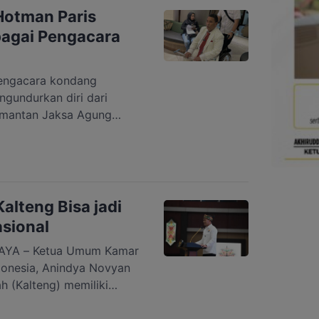
 Hotman Paris
agai Pengacara
ngacara kondang
gundurkan diri dari
 mantan Jaksa Agung
pidsus), Febrie
mumkan pada Kamis
 setelah dirinya ditunjuk
s dugaan korupsi dan
(TPPU). Hotman
alteng Bisa jadi
a murni […]
sional
YA – Ketua Umum Kamar
donesia, Anindya Novyan
h (Kalteng) memiliki
ah satu motor
Hal itu disampaikannya