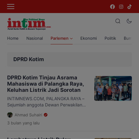
Home
Nasional
Parlemen
Ekonomi
Politik
Bumi T
DPRD Kotim
DPRD Kotim Tinjau Asrama
Mahasiswa di Palangka Raya,
Keluhan Listrik Jadi Sorotan
INTIMNEWS.COM, PALANGKA RAYA –
Sejumlah anggota Dewan Perwakilan
Rakyat Daerah (DPRD) Kabupaten
Ahmad Suhairi
Kotawaringin Timur (Kotim)
3 bulan
yang lalu
mengunjungi Asrama 2 Putra
Mahasiswa Kotim di Kota Palangka
Raya, Kamis sore, 21 Mei 2026. Dalam