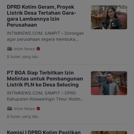
DPRD Kotim Geram, Proyek
Listrik Desa Tertahan Gara-
gara Lambannya Izin
Perusahaan
INTIMNEWS.COM, SAMPIT – Dorongan
agar perusahaan segera membuka
akses bagi proyek jaringan listrik desa
Intim News
di Kotawaringin Timur kembali
8 bulan
yang lalu
menguat. Anggota Komisi I DPRD Kotim,
Devi, menegaskan bahwa
keterlambatan penerbitan izin
PT BGA Siap Terbitkan Izin
perusahaan menjadi penghambat
Melintas untuk Pembangunan
utama realisasi program elektrifikasi
Listrik PLN ke Desa Selucing
yang ditargetkan rampung pada 2025.
Devi menyampaikan hal itu pada
INTIMNEWS.COM, SAMPIT – DPRD
Selasa, 25 November 2025, usai
Kabupaten Kotawaringin Timur (Kotim)
menerima laporan progres […]
memastikan bahwa PT Bumitama
Intim News
Gunajaya Agro (BGA) siap menerbitkan
8 bulan
yang lalu
izin melintas untuk pembangunan
jaringan listrik PLN menuju Desa
Selucing, Kecamatan Cempaga Hulu.
Komisi I DPRD Kotim Pastikan