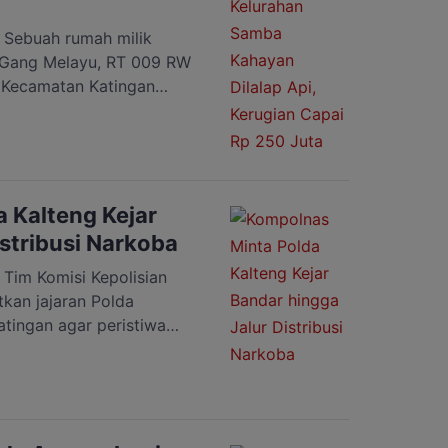
ebuah rumah milik
, Gang Melayu, RT 009 RW
 Kecamatan Katingan
limantan Tengah, ludes
 sekitar pukul 10.30 WIB.
lik Jernih alias Ninih
ilik rumah tidak berada di
 Kalteng Kejar
stribusi Narkoba
m Komisi Kepolisian
kan jajaran Polda
tingan agar peristiwa
erantasan narkoba di Desa
tingan Tengah Kabupaten
untuk memperkuat upaya
rkotika. Perwakilan
l Anam, menegaskan