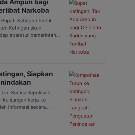
Ada Ampun bagi
berhenti pada […]
rlibat Narkoba
pati Katingan Saiful
ten Katingan akan
dap aparatur pemerintah
dak pidana narkoba. Saiful
 camat, maupun pejabat di
t daerah (OPD) yang telah
ung dikenai pemberhentian
san pengadilan yang
tingan, Siapkan
enindakan
m Komisi Kepolisian
 kunjungan kerja ke
leh informasi secara
jadi saat operasi
paten Katingan. Tim
. Supardi Hamid, M.Si.,