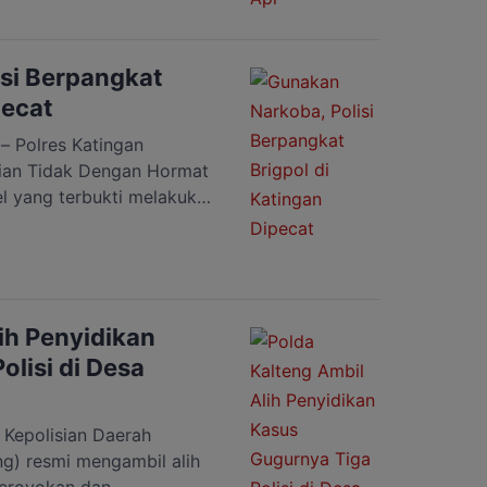
h mulai terpantau
yang berpotensi memicu
lahan apabila tidak segera
si Berpangkat
pecat
Polres Katingan
ian Tidak Dengan Hormat
l yang terbukti melakukan
ra PTDH digelar di
in (13/7/2026). Upacara
ngan Kompol Wahyu Satiyo
ersebut merupakan wujud
 disiplin, kode etik
ih Penyidikan
[…]
lisi di Desa
epolisian Daerah
ng) resmi mengambil alih
eroyokan dan