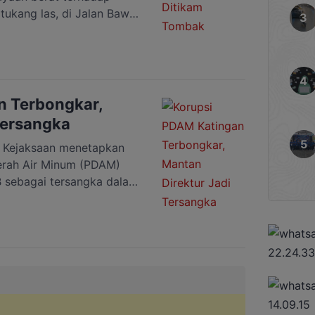
tukang las, di Jalan Bawi
n Pendahara, Kecamatan
paten Katingan, Sabtu
 WIB. Akibat serangan
 robek serius di bagian
…]
n Terbongkar,
Tersangka
Kejaksaan menetapkan
erah Air Minum (PDAM)
B sebagai tersangka dalam
orupsi pengelolaan
ang dan jasa pada PDAM
de 2023–2024. Penetapan
ejaksaan Negeri Katingan,
ngi Kepala Seksi Pidana