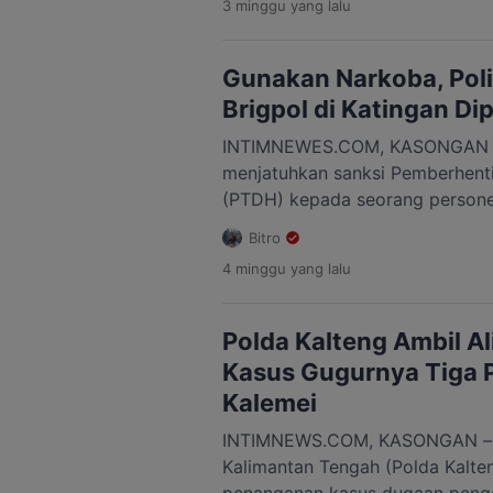
3 minggu
yang lalu
Dodik mengatakan, saat ini suda
sejumlah titik panas (hotspot) 
terjadinya kebakaran hutan dan 
Gunakan Narkoba, Poli
diantisipasi. […]
Brigpol di Katingan Di
INTIMNEWES.COM, KASONGAN – 
menjatuhkan sanksi Pemberhent
(PTDH) kepada seorang persone
penyalahgunaan narkoba. Upaca
Bitro
halaman Mapolres Katingan, Sen
4 minggu
yang lalu
dipimpin oleh Wakapolres Kati
Budiarjo, S.H., M.H. Kegiatan t
komitmen Polri dalam menegakkan
Polda Kalteng Ambil Al
profesi, dan menjaga integritas 
Kasus Gugurnya Tiga Po
Kalemei
INTIMNEWS.COM, KASONGAN – K
Kalimantan Tengah (Polda Kalte
penanganan kasus dugaan peng