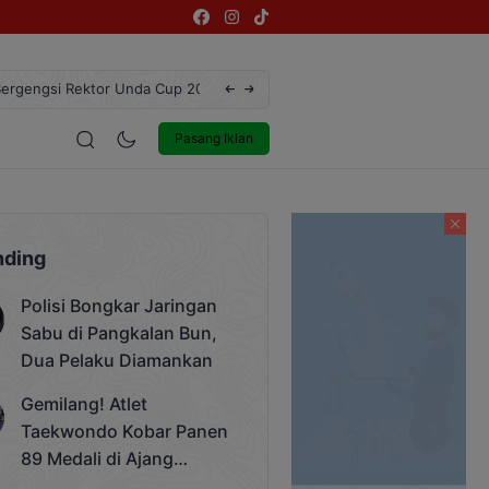
ngsi Rektor Unda Cup 2025
Terekam CCTV, Pelaku Curanmor di Jalan 
estyle
Entertainment
Pasang Iklan
nding
Polisi Bongkar Jaringan
Sabu di Pangkalan Bun,
Dua Pelaku Diamankan
Gemilang! Atlet
Taekwondo Kobar Panen
89 Medali di Ajang
Bergengsi Rektor Unda