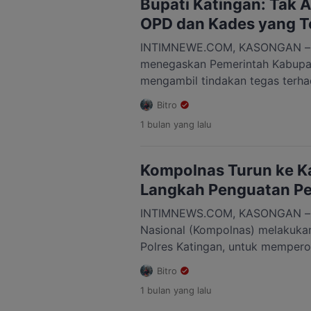
Bupati Katingan: Tak 
bahwa fokus aparat tidak boleh 
OPD dan Kades yang Te
INTIMNEWE.COM, KASONGAN – Bu
menegaskan Pemerintah Kabupa
mengambil tindakan tegas terha
yang terbukti terlibat dalam tin
Bitro
mengatakan, kepala desa, lurah,
1 bulan
yang lalu
lingkungan organisasi perangka
berstatus tersangka akan langs
sementara hingga terdapat putu
Kompolnas Turun ke Ka
berkekuatan hukum tetap […]
Langkah Penguatan P
INTIMNEWS.COM, KASONGAN – Ti
Nasional (Kompolnas) melakukan
Polres Katingan, untuk mempero
langsung terkait insiden yang ter
Bitro
pemberantasan narkoba di Kabu
1 bulan
yang lalu
Kompolnas yang dipimpin oleh Dr