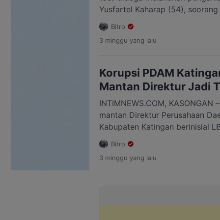
Yusfartel Kaharap (54), seorang 
Kuwu, RT 008/RW 002, Keluraha
Bitro
Tewang Sangalang Garing, Kabu
3 minggu
yang lalu
(18/7/2026) sekitar pukul 10.30
tersebut, korban mengalami luka
perut dan paha setelah diduga [
Korupsi PDAM Katinga
Mantan Direktur Jadi 
INTIMNEWS.COM, KASONGAN – 
mantan Direktur Perusahaan Da
Kabupaten Katingan berinisial L
perkara dugaan tindak pidana k
Bitro
keuangan serta pengadaan bar
3 minggu
yang lalu
Katingan tahun anggaran perio
tersangka disampaikan Kepala K
Gatot Haryono, SH, MH, didampi
Khusus Robi Kurnia […]