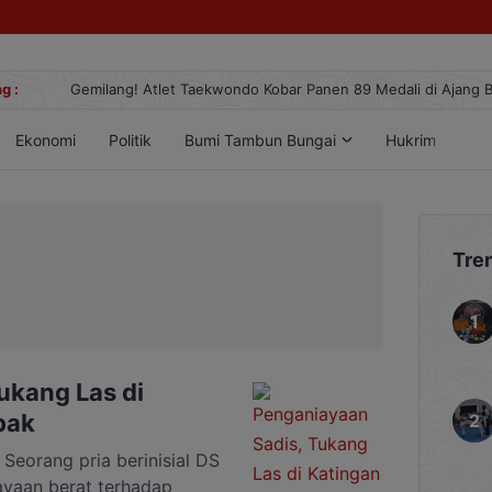
g :
Gemilang! Atlet Taekwondo Kobar Panen 89 Medali di Ajang Berge
Ekonomi
Politik
Bumi Tambun Bungai
Hukrim
Lif
Tre
ukang Las di
bak
orang pria berinisial DS
ayaan berat terhadap