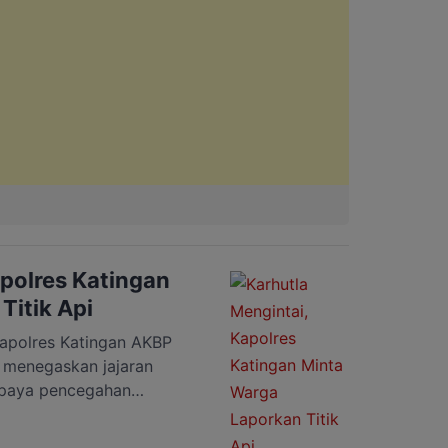
apolres Katingan
Titik Api
polres Katingan AKBP
., menegaskan jajaran
upaya pencegahan
tla) seiring mulai
ayah Kabupaten Katingan.