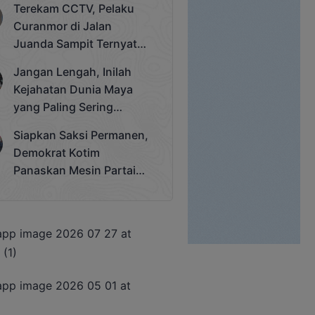
Terekam CCTV, Pelaku
Cup 2025
Curanmor di Jalan
Juanda Sampit Ternyata
Seorang PNS
Jangan Lengah, Inilah
Kejahatan Dunia Maya
yang Paling Sering
Terjadi
Siapkan Saksi Permanen,
Demokrat Kotim
Panaskan Mesin Partai
Hadapi Pemilu 2029