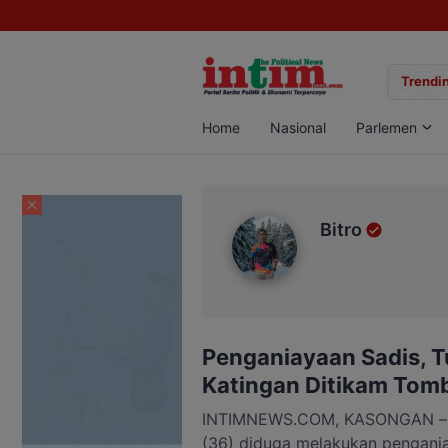
gan Sabu di Pangkalan Bun, Dua Pelaku Diamankan
Trendin
Home
Nasional
Parlemen
Bitro
Bitro
Penganiayaan Sadis, T
Katingan Ditikam Tom
INTIMNEWS.COM, KASONGAN – Se
(36) diduga melakukan pengani