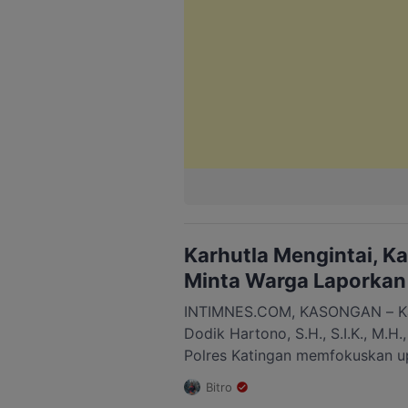
Karhutla Mengintai, K
Minta Warga Laporkan 
INTIMNES.COM, KASONGAN – Ka
Dodik Hartono, S.H., S.I.K., M.H
Polres Katingan memfokuskan 
kebakaran hutan dan lahan (karhu
Bitro
masuknya musim kemarau di wil