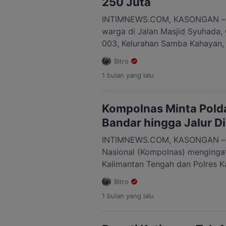
250 Juta
INTIMNEWS.COM, KASONGAN – S
warga di Jalan Masjid Syuhada
003, Kelurahan Samba Kahayan,
Tengah, Kabupaten Katingan, Ka
Bitro
terbakar pada Selasa (7/7/2026)
1 bulan
yang lalu
Rumah yang terbakar diketahui mi
(50). Saat peristiwa terjadi, pem
lokasi karena […]
Kompolnas Minta Polda
Bandar hingga Jalur Di
INTIMNEWS.COM, KASONGAN – Ti
Nasional (Kompolnas) mengingat
Kalimantan Tengah dan Polres Ka
yang terjadi saat operasi pemb
Bitro
Tumbang Kalemei Kecemasan Ka
1 bulan
yang lalu
Katingan, dijadikan momentum 
penindakan terhadap jaringan na
Kompolnas, Mochammad Choiru