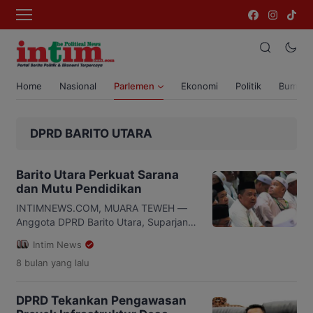
Home
Nasional
Parlemen
Ekonomi
Politik
Bumi T
DPRD BARITO UTARA
Barito Utara Perkuat Sarana
dan Mutu Pendidikan
INTIMNEWS.COM, MUARA TEWEH —
Anggota DPRD Barito Utara, Suparjan
Efendi, menegaskan pentingnya
Intim News
peningkatan fasilitas pendidikan dan
8 bulan
yang lalu
mutu pembelajaran di seluruh sekolah,
baik negeri maupun swasta. 30
November 2025 Menurut Suparjan,
DPRD Tekankan Pengawasan
pendidikan berkualitas menjadi fondasi