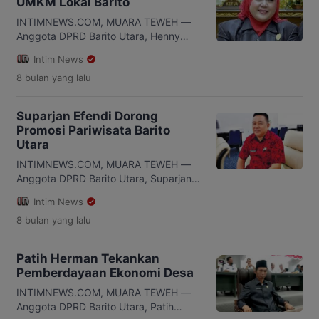
UMKM Lokal Barito
INTIMNEWS.COM, MUARA TEWEH —
Anggota DPRD Barito Utara, Henny
Rosgiaty Rusli, menegaskan pentingnya
Intim News
penguatan sektor Usaha Mikro, Kecil,
8 bulan
yang lalu
dan Menengah (UMKM) serta ekonomi
kreatif sebagai tulang punggung
perekonomian lokal. 30 November
Suparjan Efendi Dorong
2025 Menurut Henny, pengembangan
Promosi Pariwisata Barito
UMKM harus menjadi prioritas, karena
Utara
mampu membuka lapangan kerja,
meningkatkan pendapatan
INTIMNEWS.COM, MUARA TEWEH —
masyarakat, dan mendorong
Anggota DPRD Barito Utara, Suparjan
kemandirian ekonomi. DPRD Barut
Efendi, menegaskan perlunya
Intim News
menekankan perlunya […]
penguatan promosi pariwisata lokal
8 bulan
yang lalu
untuk meningkatkan kunjungan
wisatawan dan mendukung
perekonomian daerah. 30 November
Patih Herman Tekankan
2025 Menurut Suparjan, Barito Utara
Pemberdayaan Ekonomi Desa
memiliki potensi wisata alam, budaya,
dan sejarah yang bisa menjadi sumber
INTIMNEWS.COM, MUARA TEWEH —
pendapatan masyarakat jika dikelola
Anggota DPRD Barito Utara, Patih