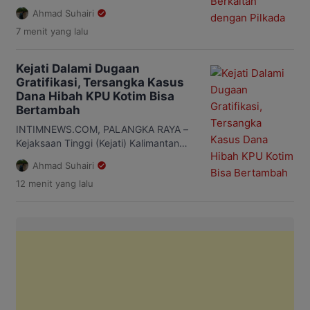
Tengah (Kalteng) memastikan hingga
Ahmad Suhairi
saat ini belum menemukan bukti yang
7 menit
yang lalu
mengaitkan dugaan korupsi dana hibah
KPU Kabupaten Kotawaringin Timur
(Kotim) dengan proses maupun hasil
Kejati Dalami Dugaan
Pilkada 2024. Asisten Tindak Pidana
Gratifikasi, Tersangka Kasus
Khusus (Aspidsus) Kejati Kalteng Jimmy
Dana Hibah KPU Kotim Bisa
Didi Setiawan mengatakan, dugaan
Bertambah
tersebut sempat ditanyakan dalam
proses wawancara, namun penyidik
INTIMNEWS.COM, PALANGKA RAYA –
belum […]
Kejaksaan Tinggi (Kejati) Kalimantan
Tengah (Kalteng) terus
Ahmad Suhairi
mengembangkan penyidikan kasus
12 menit
yang lalu
dugaan korupsi dana hibah
penyelenggaraan Pilkada Kabupaten
Kotawaringin Timur (Kotim) 2024.
Penyidik kini mendalami dugaan
gratifikasi, aliran dana ke pihak lain,
hingga membuka peluang adanya
tersangka baru. Asisten Tindak Pidana
Khusus (Aspidsus) Kejati Kalteng Jimmy
Didi Setiawan mengatakan, penyidikan
belum berhenti […]