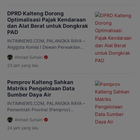
World Stroke Organization
(WSO)/Angels Award Platinum Status.
DPRD Kalteng Dorong
Predikat itu menjadi pengakuan
Optimalisasi Pajak Kendaraan
internasional atas kualitas pelayanan
dan Alat Berat untuk Dongkrak
stroke yang diterapkan rumah sakit
PAD
milik Pemerintah Provinsi (Pemprov)
Kalimantan Tengah (Kalteng) tersebut.
INTIMNEWS.COM, PALANGKA RAYA –
Pelaksana Tugas (Plt) Direktur […]
Anggota Komisi I Dewan Perwakilan
Rakyat Daerah (DPRD) Kalimantan
Ahmad Suhairi
Tengah (Kalteng), Yohanes Freddy
23 jam
yang lalu
Ering, meminta Pemerintah Provinsi
(Pemprov) Kalteng mengoptimalkan
penerimaan pajak daerah, terutama
Pemprov Kalteng Sahkan
dari Pajak Kendaraan Bermotor (PKB),
Matriks Pengelolaan Data
Bea Balik Nama Kendaraan Bermotor
Sumber Daya Air
(BBNKB), dan pajak alat berat. Freddy
mengatakan, masih banyak wajib pajak
INTIMNEWS.COM, PALANGKA RAYA –
kendaraan yang belum memenuhi
Pemerintah Provinsi (Pemprov)
kewajibannya. Kondisi […]
Kalimantan Tengah (Kalteng) melalui
Ahmad Suhairi
Tim Koordinasi Pengelolaan Sumber
24 jam
yang lalu
Daya Air (TKPSDA) Wilayah Sungai
(WS) Mentaya-Katingan dan WS Jelai-