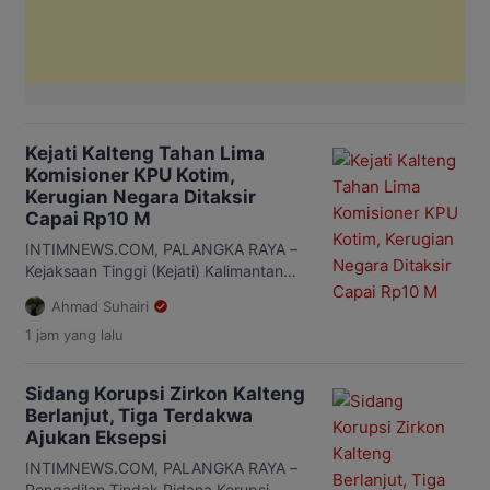
Kejati Kalteng Tahan Lima
Komisioner KPU Kotim,
Kerugian Negara Ditaksir
Capai Rp10 M
INTIMNEWS.COM, PALANGKA RAYA –
Kejaksaan Tinggi (Kejati) Kalimantan
Tengah (Kalteng) menetapkan dan
Ahmad Suhairi
menahan lima komisioner Komisi
1 jam
yang lalu
Pemilihan Umum (KPU) Kabupaten
Kotawaringin Timur sebagai tersangka
dalam kasus dugaan korupsi dana
Sidang Korupsi Zirkon Kalteng
hibah penyelenggaraan Pemilihan
Berlanjut, Tiga Terdakwa
Bupati dan Wakil Bupati Kotim 2024,
Ajukan Eksepsi
Kamis, 6 Agustus 2026. Kelima
tersangka masing-masing berinisial MR,
INTIMNEWS.COM, PALANGKA RAYA –
W, JJ, MT, dan E. Mereka merupakan
Pengadilan Tindak Pidana Korupsi