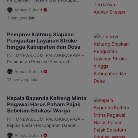
seluruh […]
(Tipikor) pada Pengadilan Negeri
Ahmad Suhairi
Palangka Raya kembali menggelar
2 jam
yang lalu
sidang perkara dugaan korupsi
komoditas zirkon dan turunannya,
Kamis, 6 Agustus 2026. Sidang
Pemprov Kalteng Siapkan
dipimpin Ketua Majelis Hakim, Ricky
Penguatan Layanan Stroke
Fardinand dengan agenda pembacaan
hingga Kabupaten dan Desa
surat dakwaan. Surat dakwaan
dibacakan oleh Kepala Seksi Tuntutan
INTIMNEWS.COM, PALANGKA RAYA –
Pidana Khusus Kejaksaan Tinggi
Pemerintah Provinsi (Pemprov)
Kalimantan Tengah, I Wayan Suryawan.
Kalimantan Tengah (Kalteng)
Ahmad Suhairi
[…]
menjadikan penghargaan internasional
12 jam
yang lalu
yang diterima RSUD dr. Doris Sylvanus
sebagai momentum memperluas
layanan penanganan stroke hingga
Kepala Bapenda Kalteng Minta
seluruh kabupaten dan desa. Komitmen
Pegawai Harus Paham Pajak
itu disampaikan Sekretaris Daerah
Sebelum Edukasi Warga
(Sekda) Kalteng, Linae Victoria Aden,
saat mewakili Gubernur Agustiar
INTIMNEWS.COM, PALANGKA RAYA –
Sabran dalam audiensi penyerahan
Kepala Badan Pendapatan Daerah
sertifikat World Stroke Organization
(Bapenda) Provinsi Kalimantan Tengah
(WSO)/Angels Award Platinum […]
Ahmad Suhairi
(Kalteng), Sutoyo, meminta seluruh