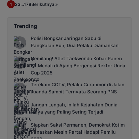
Kendawangan mengesahkan matriks
1
2
3
…
178
Berikutnya »
tindak lanjut Pengelolaan Sistem
Informasi Hidrologi, Hidrometeorologi,
dan Hidrogeologi (PSIH3). Dokumen itu
disahkan dalam Sidang Pleno III Tahun
Trending
2026 yang digelar di Ruang Rapat
Lantai II Bapperida Kalteng, […]
Polisi Bongkar Jaringan Sabu di
Pangkalan Bun, Dua Pelaku Diamankan
Gemilang! Atlet Taekwondo Kobar Panen
89 Medali di Ajang Bergengsi Rektor Unda
Cup 2025
Terekam CCTV, Pelaku Curanmor di Jalan
Juanda Sampit Ternyata Seorang PNS
Jangan Lengah, Inilah Kejahatan Dunia
Maya yang Paling Sering Terjadi
Siapkan Saksi Permanen, Demokrat Kotim
Panaskan Mesin Partai Hadapi Pemilu