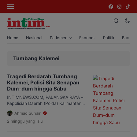
Home
Nasional
Parlemen
Ekonomi
Politik
Bumi T
Tumbang Kalemei
Tragedi Berdarah Tumbang
Kalemei, Polisi Sita Senapan
Dum-dum hingga Sabu
INTIMNEWS.COM, PALANGKA RAYA –
Kepolisian Daerah (Polda) Kalimantan
Tengah (Kalteng) menyita sejumlah
Ahmad Suhairi
barang bukti dalam pengungkapan
2 minggu
yang lalu
kasus peredaran narkoba yang
berujung pada tewasnya tiga anggota
Satresnarkoba Polres Katingan di Desa