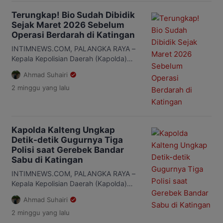
Terungkap! Bio Sudah Dibidik
Sejak Maret 2026 Sebelum
Operasi Berdarah di Katingan
INTIMNEWS.COM, PALANGKA RAYA –
Kepala Kepolisian Daerah (Kapolda)
Kalimantan Tengah (Kalteng), Irjen Pol
Ahmad Suhairi
Iwan Kurniawan mengungkapkan,
2 minggu
yang lalu
bandar narkoba berinisial B (Bio) yang
menjadi target operasi Satresnarkoba
Polres Katingan merupakan seorang
residivis kasus yang sama. Meski baru
bebas bersyarat pada Oktober 2025,
Kapolda Kalteng Ungkap
Bio diduga kembali mengedarkan sabu
Detik-detik Gugurnya Tiga
di Desa Tumbang Kalemei, Kecamatan
Polisi saat Gerebek Bandar
Katingan Tengah, Kabupaten Katingan.
Sabu di Katingan
[…]
INTIMNEWS.COM, PALANGKA RAYA –
Kepala Kepolisian Daerah (Kapolda)
Kalimantan Tengah (Kalteng), Irjen Pol
Ahmad Suhairi
Iwan Kurniawan, membeberkan
2 minggu
yang lalu
kronologi lengkap tewasnya tiga