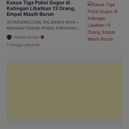
Kasus Tiga Polisi Gugur di
Tumbang Kalemei, Kecamatan Katingan
Katingan Libatkan 13 Orang,
Tengah, Kabupaten Katingan beberapa
Empat Masih Buron
waktu lalu. Barang bukti yang
diamankan mulai dari sabu, senjata
INTIMNEWS.COM, PALANGKA RAYA –
tajam berupa parang, hingga senapan
Kepolisian Daerah (Polda) Kalimantan
dum-dum yang […]
Tengah (Kalteng) telah menetapkan
Ahmad Suhairi
sembilan orang sebagai tersangka
2 minggu
yang lalu
dalam kasus penyerangan yang
menewaskan tiga anggota
Satresnarkoba Polres Katingan saat
mengungkap kasus peredaran narkoba
di Desa Tumbang Kalemei, Kecamatan
Katingan Tengah, Kabupaten Katingan
beberapa waktu lalu. Selain itu, polisi
masih memburu empat orang lain yang
diduga ikut terlibat […]