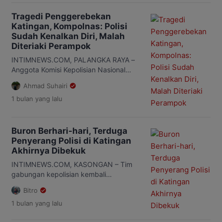
anggota Satresnarkoba Polres Katingan
saat mengungkap kasus peredaran
Tragedi Penggerebekan
narkoba di Desa Tumbang Kalemei,
Katingan, Kompolnas: Polisi
Kecamatan Katingan Tengah,
Sudah Kenalkan Diri, Malah
Kabupaten Katingan. Ketiga anggota
Diteriaki Perampok
yang gugur yakni Ipda Anumerta
Sumariyanto, Aiptu Anumerta Yudhie
INTIMNEWS.COM, PALANGKA RAYA –
Perdana Putra, dan Briptu Anumerta
Anggota Komisi Kepolisian Nasional
Nopandri […]
(Kompolnas), Mochammad Choirul
Ahmad Suhairi
Anam menyebut, personel
1 bulan
yang lalu
Satresnarkoba Polres Katingan telah
menjalankan prosedur saat melakukan
operasi penangkapan terduga bandar
narkoba di Desa Tumbang Kalemei,
Buron Berhari-hari, Terduga
Kecamatan Katingan Tengah beberapa
Penyerang Polisi di Katingan
waktu lalu. Pernyataan itu disampaikan
Akhirnya Dibekuk
Anam usai meninjau langsung lokasi
INTIMNEWS.COM, KASONGAN – Tim
kejadian bersama Kepala Kepolisian
gabungan kepolisian kembali
Daerah (Kapolda) Kalimantan Tengah
meringkus seorang pria berinisial R
(Kalteng), Irjen […]
Bitro
diduga pelaku penyerangan terhadap
1 bulan
yang lalu
personel Satuan Reserse Narkoba
(Satresnarkoba) Polres Katingan.