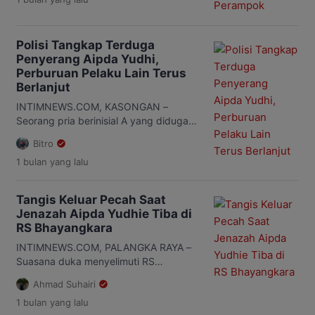
Satresnarkoba Polres Katingan telah
menjalankan prosedur saat melakukan
operasi penangkapan terduga bandar
narkoba di Desa Tumbang Kalemei,
Polisi Tangkap Terduga
Kecamatan Katingan Tengah beberapa
Penyerang Aipda Yudhi,
waktu lalu. Pernyataan itu disampaikan
Perburuan Pelaku Lain Terus
Anam usai meninjau langsung lokasi
Berlanjut
kejadian bersama Kepala Kepolisian
INTIMNEWS.COM, KASONGAN –
Daerah (Kapolda) Kalimantan Tengah
Seorang pria berinisial A yang diduga
(Kalteng), Irjen […]
terlibat dalam penyerangan terhadap
Bitro
personel Satresnarkoba Polres
1 bulan
yang lalu
Katingan saat penggerebekan bandar
sabu di Desa Tumbang Kalemei,
Kecamatan Katingan Tengah,
Tangis Keluar Pecah Saat
Kabupaten Katingan, ditangkap Tim
Jenazah Aipda Yudhie Tiba di
gabungan Polda Kalimantan Tengah.
RS Bhayangkara
Pria tersebut ditangkap di sebuah
lanting sedot emas di Desa Tumbang
INTIMNEWS.COM, PALANGKA RAYA –
Pariyei, Kecamatan Katingan Tengah.
Suasana duka menyelimuti RS
Penangkapan dilakukan setelah polisi
Bhayangkara Palangka Raya saat
Ahmad Suhairi
[…]
Jenazah Aipda Yudhi Perdana Putra,
1 bulan
yang lalu
anggota Satresnarkoba Polres Katingan