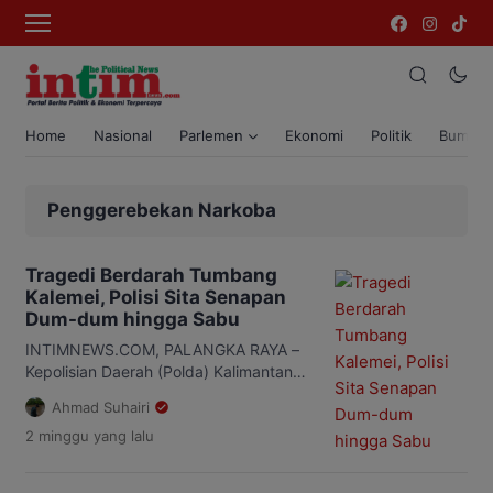
Home
Nasional
Parlemen
Ekonomi
Politik
Bumi T
Penggerebekan Narkoba
Tragedi Berdarah Tumbang
Kalemei, Polisi Sita Senapan
Dum-dum hingga Sabu
INTIMNEWS.COM, PALANGKA RAYA –
Kepolisian Daerah (Polda) Kalimantan
Tengah (Kalteng) menyita sejumlah
Ahmad Suhairi
barang bukti dalam pengungkapan
2 minggu
yang lalu
kasus peredaran narkoba yang
berujung pada tewasnya tiga anggota
Satresnarkoba Polres Katingan di Desa