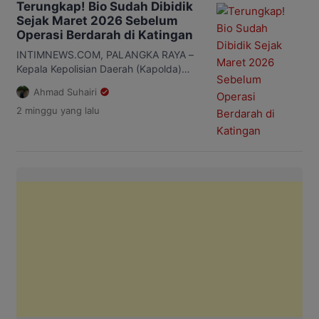
Terungkap! Bio Sudah Dibidik
Tumbang Kalemei, Kecamatan Katingan
Sejak Maret 2026 Sebelum
Tengah, Kabupaten Katingan beberapa
Operasi Berdarah di Katingan
waktu lalu. Barang bukti yang
diamankan mulai dari sabu, senjata
INTIMNEWS.COM, PALANGKA RAYA –
tajam berupa parang, hingga senapan
Kepala Kepolisian Daerah (Kapolda)
dum-dum yang […]
Kalimantan Tengah (Kalteng), Irjen Pol
Ahmad Suhairi
Iwan Kurniawan mengungkapkan,
2 minggu
yang lalu
bandar narkoba berinisial B (Bio) yang
menjadi target operasi Satresnarkoba
Polres Katingan merupakan seorang
residivis kasus yang sama. Meski baru
bebas bersyarat pada Oktober 2025,
Bio diduga kembali mengedarkan sabu
di Desa Tumbang Kalemei, Kecamatan
Katingan Tengah, Kabupaten Katingan.
[…]