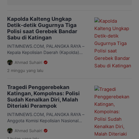
Kapolda Kalteng Ungkap
Detik-detik Gugurnya Tiga
Polisi saat Gerebek Bandar
Sabu di Katingan
INTIMNEWS.COM, PALANGKA RAYA –
Kepala Kepolisian Daerah (Kapolda)
Kalimantan Tengah (Kalteng), Irjen Pol
Ahmad Suhairi
Iwan Kurniawan, membeberkan
2 minggu
yang lalu
kronologi lengkap tewasnya tiga
anggota Satresnarkoba Polres Katingan
saat mengungkap kasus peredaran
Tragedi Penggerebekan
narkoba di Desa Tumbang Kalemei,
Katingan, Kompolnas: Polisi
Kecamatan Katingan Tengah,
Sudah Kenalkan Diri, Malah
Kabupaten Katingan. Ketiga anggota
Diteriaki Perampok
yang gugur yakni Ipda Anumerta
Sumariyanto, Aiptu Anumerta Yudhie
INTIMNEWS.COM, PALANGKA RAYA –
Perdana Putra, dan Briptu Anumerta
Anggota Komisi Kepolisian Nasional
Nopandri […]
(Kompolnas), Mochammad Choirul
Ahmad Suhairi
Anam menyebut, personel
1 bulan
yang lalu