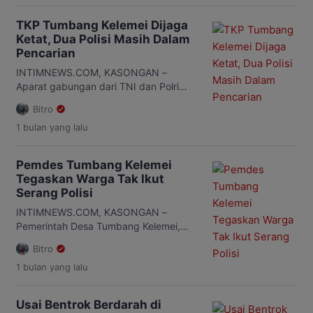
yang gugur usai menjalankan tugas,
tiba untuk menjalani proses autopsi,
TKP Tumbang Kelemei Dijaga
Kamis, 2 Juli 2026 sore. Jenazah
Ketat, Dua Polisi Masih Dalam
almarhum diantar menggunakan
Pencarian
ambulans dan disambut keluarga yang
telah menunggu di rumah sakit. Tak
INTIMNEWS.COM, KASONGAN –
lama kemudian, anggota keluarga […]
Aparat gabungan dari TNI dan Polri
masih bersiaga di sekitar lokasi insiden
Bitro
di Desa Tumbang Kelemei, Kecamatan
1 bulan
yang lalu
Katingan Tengah, Kabupaten Katingan,
Provinsi Kalimantan Tengah Kamis
(2/7/2026) malam. Berdasarkan
Pemdes Tumbang Kelemei
informasi yang dihimpun, suasana di
Tegaskan Warga Tak Ikut
posko yang didirikan di sekitar lokasi
Serang Polisi
kejadian berlangsung dengan
pengamanan ketat. Personel gabungan
INTIMNEWS.COM, KASONGAN –
terus melakukan penjagaan dan
Pemerintah Desa Tumbang Kelemei,
koordinasi untuk […]
Kecamatan Katingan Tengah,
Bitro
Kabupaten Katingan, membantah
1 bulan
yang lalu
adanya keterlibatan warga dalam
insiden bentrokan saat penggerebekan
kasus narkoba yang menewaskan
Usai Bentrok Berdarah di
seorang anggota kepolisian, Kamis