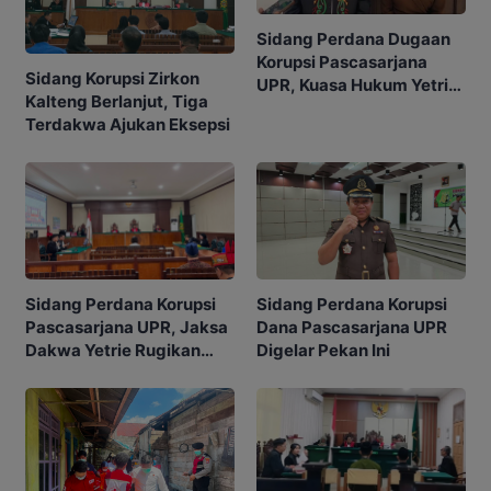
Sidang Perdana Dugaan
Korupsi Pascasarjana
Sidang Korupsi Zirkon
UPR, Kuasa Hukum Yetrie
Kalteng Berlanjut, Tiga
Ajukan Eksepsi
Terdakwa Ajukan Eksepsi
Sidang Perdana Korupsi
Sidang Perdana Korupsi
Pascasarjana UPR, Jaksa
Dana Pascasarjana UPR
Dakwa Yetrie Rugikan
Digelar Pekan Ini
Negara Rp2,4 Miliar