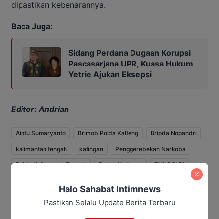
dipastikan kebenarannya.
Baca Juga:
Sidang Perdana Dugaan Korupsi
Pascasarjana UPR, Kuasa Hukum
Yetrie Ajukan Eksepsi
Editor: Andrian
Aiptu Sumaryanto
Brimob Polda Kalteng
Bripda Nopandri
kalimantan tengah
katingan
Penggerebekan Narkoba
Polda Kalimantan Tengah
Polres Katingan
TNI-POLRI
Tumbang Kelemei
Halo Sahabat Intimnews
Pastikan Selalu Update Berita Terbaru
Bagikan