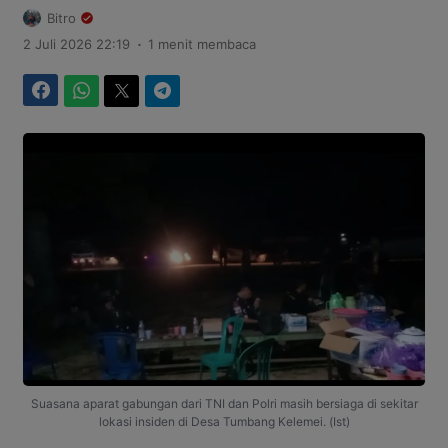
Bitro
.
2 Juli 2026 22:19
1 menit membaca
Facebook
WhatsApp
Twitter
Telegram
Suasana aparat gabungan dari TNI dan Polri masih bersiaga di sekitar
lokasi insiden di Desa Tumbang Kelemei. (Ist)