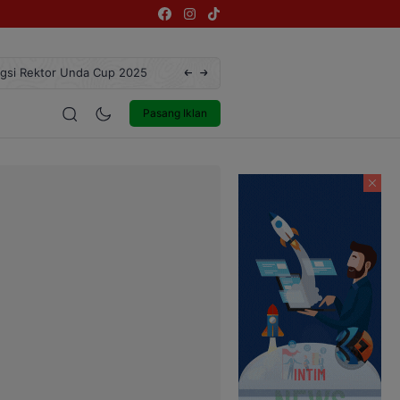
ngsi Rektor Unda Cup 2025
Terekam CCTV, Pelaku Curanmor di Jalan 
estyle
Entertainment
Pasang Iklan