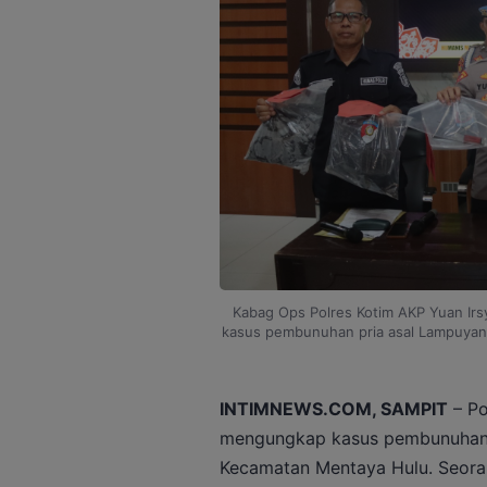
Kabag Ops Polres Kotim AKP Yuan Irsy
kasus pembunuhan pria asal Lampuyang 
INTIMNEWS.COM, SAMPIT
– Po
mengungkap kasus pembunuhan
Kecamatan Mentaya Hulu. Seorang