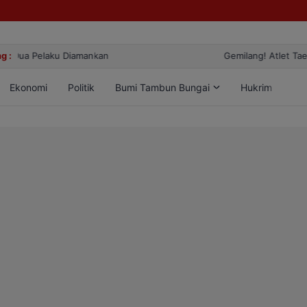
g :
Gemilang! Atlet Taekwondo Kobar Panen 89 Medali di Ajang Berge
Ekonomi
Politik
Bumi Tambun Bungai
Hukrim
Lif