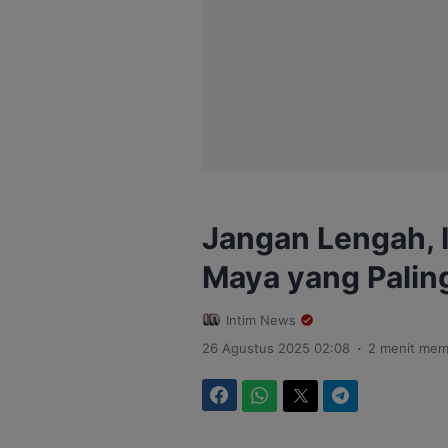
Jangan Lengah, I
Maya yang Paling
Intim News
.
26 Agustus 2025 02:08
2 menit me
Facebook
WhatsApp
Twitter
Telegram