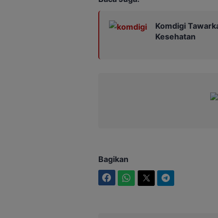
Komdigi Tawarka
Kesehatan
Bagikan
Facebook
WhatsApp
Twitter
Telegram