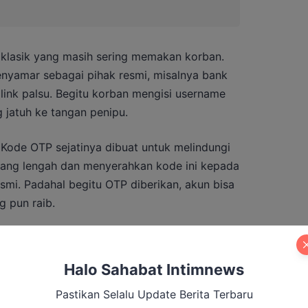
 klasik yang masih sering memakan korban.
nyamar sebagai pihak resmi, misalnya bank
 link palsu. Begitu korban mengisi username
 jatuh ke tangan penipu.
 Kode OTP sejatinya dibuat untuk melindungi
rang lengah dan menyerahkan kode ini kepada
mi. Padahal begitu OTP diberikan, akun bisa
g pun raib.
ng
. Smishing dilakukan lewat SMS, biasanya
ai link palsu, misalnya dari jasa ekspedisi.
Halo Sahabat Intimnews
telepon, di mana pelaku berpura-pura jadi
t yang sedang butuh uang mendesak.
Pastikan Selalu Update Berita Terbaru