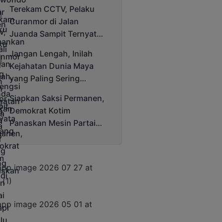
Bergengsi Rektor Unda
Terekam CCTV, Pelaku
Cup 2025
Curanmor di Jalan
Juanda Sampit Ternyata
Seorang PNS
Jangan Lengah, Inilah
Kejahatan Dunia Maya
yang Paling Sering
Terjadi
Siapkan Saksi Permanen,
Demokrat Kotim
Panaskan Mesin Partai
Hadapi Pemilu 2029