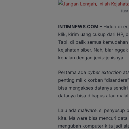
Ilus
INTIMNEWS.COM –
Hidup di era
klik, kirim uang cukup dari HP, 
Tapi, di balik semua kemudahan 
kejahatan siber. Nah, biar ngga
kenalan dengan jenis-jenisnya.
Pertama ada
cyber extortion
ata
penting milik korban “disandera
bisa mengakses datanya sendiri
datanya bisa dihapus atau malah 
Lalu ada
malware
, si penyusup
kita. Malware bisa mencuri data
mengubah komputer kita jadi ala