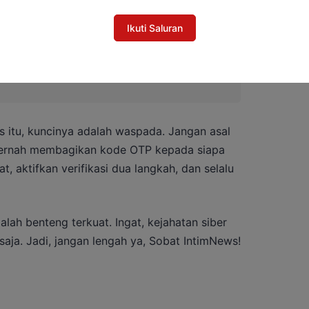
Ikuti Saluran
ng Huawei Hadapi Ledakan Kebutuhan
 itu, kuncinya adalah waspada. Jangan asal
 pernah membagikan kode OTP kepada siapa
 aktifkan verifikasi dua langkah, dan selalu
adalah benteng terkuat. Ingat, kejahatan siber
saja. Jadi, jangan lengah ya, Sobat IntimNews!