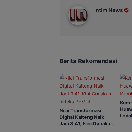
Intim News
Intim News
Berita Rekomendasi
Kemn
Huaw
Nilai Transformasi
Leda
Digital Kalteng Naik
SDM D
Jadi 3,41, Kini Gunakan
Indeks PEMDI