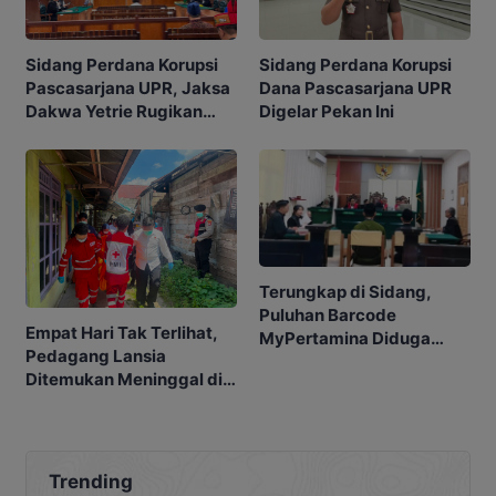
Sidang Perdana Korupsi
Sidang Perdana Korupsi
Pascasarjana UPR, Jaksa
Dana Pascasarjana UPR
Dakwa Yetrie Rugikan
Digelar Pekan Ini
Negara Rp2,4 Miliar
Terungkap di Sidang,
Puluhan Barcode
Empat Hari Tak Terlihat,
MyPertamina Diduga
Pedagang Lansia
untuk Pelangsiran BBM di
Ditemukan Meninggal di
Kobar
Barakan
Trending