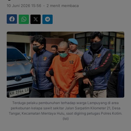
.
10 Juni 2026 15:56
2 menit membaca
Facebook
WhatsApp
Twitter
Telegram
Terduga pelaku pembunuhan terhadap warga Lampuyang di area
perkebunan kelapa sawit sekitar Jalan Sarpatim Kilometer 21, Desa
Tangar, Kecamatan Mentaya Hulu, saat digiring petugas Polres Kotim.
(Ist)