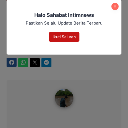
Sidang Perdana Korupsi Dana
Pascasarjana UPR Digelar Pekan
Halo Sahabat Intimnews
Ini
Pastikan Selalu Update Berita Terbaru
Ikuti Saluran
kriminal
pembunuhan
polres kotim
Bagikan
Facebook
WhatsApp
Twitter
Telegram
Ahmad Suhairi