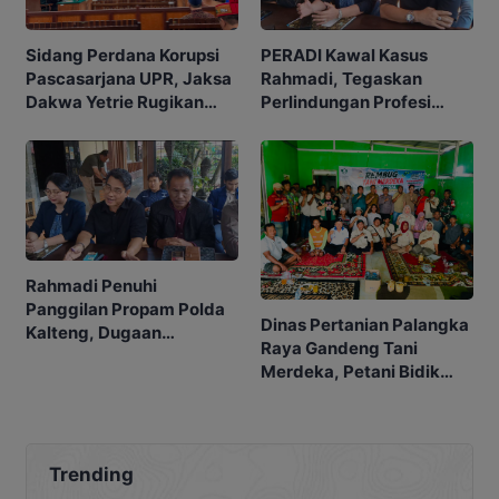
Sidang Perdana Korupsi
PERADI Kawal Kasus
Pascasarjana UPR, Jaksa
Rahmadi, Tegaskan
Dakwa Yetrie Rugikan
Perlindungan Profesi
Negara Rp2,4 Miliar
Advokat
Rahmadi Penuhi
Panggilan Propam Polda
Dinas Pertanian Palangka
Kalteng, Dugaan
Raya Gandeng Tani
Penangkapan Tak
Merdeka, Petani Bidik
Berprosedur Mulai
Pasar MBG
Didalami
Trending