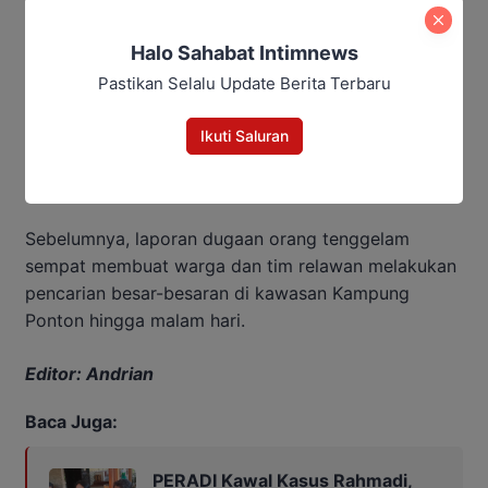
Halo Sahabat Intimnews
Pastikan Selalu Update Berita Terbaru
“Hasil mediasi sementara, yang bersangkutan
Ikuti Saluran
sepakat untuk tinggal terlebih dahulu bersama
keluarganya di wilayah Kalimantan Selatan,” jelasnya.
Sebelumnya, laporan dugaan orang tenggelam
sempat membuat warga dan tim relawan melakukan
pencarian besar-besaran di kawasan Kampung
Ponton hingga malam hari.
Editor: Andrian
Baca Juga:
PERADI Kawal Kasus Rahmadi,