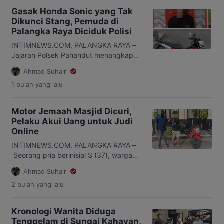
Gasak Honda Sonic yang Tak
Dikunci Stang, Pemuda di
Palangka Raya Diciduk Polisi
INTIMNEWS.COM, PALANGKA RAYA –
Jajaran Polsek Pahandut menangkap
seorang pemuda berinisial EDL (19)
Ahmad Suhairi
yang diduga mencuri sepeda motor
1 bulan
yang lalu
milik warga di Jalan Urip Sumoharjo,
Kelurahan Langkai, Kecamatan
Pahandut, Kota Palangka Raya.
Motor Jemaah Masjid Dicuri,
Kapolsek Pahandut, AKP Iyudi Hartanto
Pelaku Akui Uang untuk Judi
membenarkan penangkapan tersebut.
Online
Pelaku diamankan di tempat kosnya
yang berada di kawasan Kelurahan
INTIMNEWS.COM, PALANGKA RAYA –
Langkai tidak lama setelah polisi
Seorang pria berinisial S (37), warga
melakukan […]
Kecamatan Jekan Raya, Kota Palangka
Ahmad Suhairi
Raya, ditangkap aparat kepolisian
2 bulan
yang lalu
setelah diduga melakukan pencurian
sepeda motor milik jemaah di area
parkir Masjid Nurul Islam, Jalan Ahmad
Kronologi Wanita Diduga
Yani. Penangkapan dilakukan oleh
Tenggelam di Sungai Kahayan,