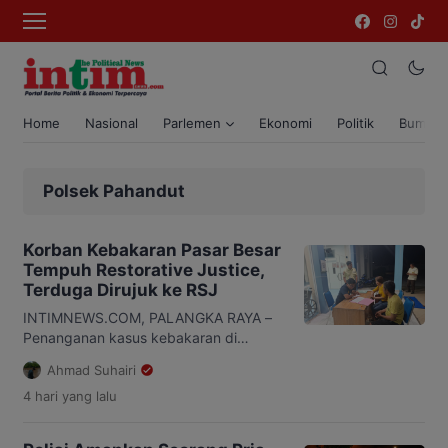
Home
Nasional
Parlemen
Ekonomi
Politik
Bumi T
Polsek Pahandut
Korban Kebakaran Pasar Besar
Tempuh Restorative Justice,
Terduga Dirujuk ke RSJ
INTIMNEWS.COM, PALANGKA RAYA –
Penanganan kasus kebakaran di
Kompleks Pasar Besar Palangka Raya
Ahmad Suhairi
memasuki babak baru. Terduga
4 hari
yang lalu
penyebab kebakaran berinisial D (49)
dirujuk ke Rumah Sakit Jiwa (RSJ)
Kalawa Atei untuk menjalani observasi