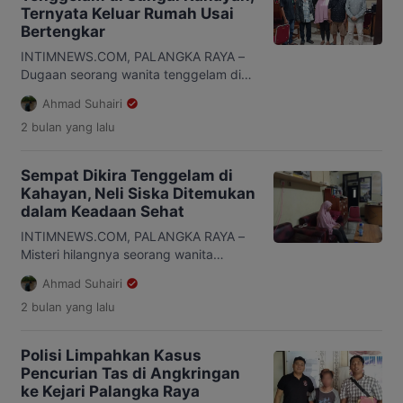
jajaran Polsek Pahandut setelah pelaku
Ternyata Keluar Rumah Usai
membawa kabur satu unit sepeda
Bertengkar
motor Honda Scoopy yang terparkir
saat pemiliknya […]
INTIMNEWS.COM, PALANGKA RAYA –
Dugaan seorang wanita tenggelam di
Sungai Kahayan, kawasan Kampung
Ahmad Suhairi
Ponton, Kecamatan Pahandut, Kota
2 bulan
yang lalu
Palangka Raya, dipastikan tidak benar.
Perempuan berinisial NS (43) yang
sebelumnya dilaporkan hilang ternyata
Sempat Dikira Tenggelam di
ditemukan dalam keadaan selamat dan
Kahayan, Neli Siska Ditemukan
sehat. Kapolsek Pahandut AKP Iyudi
dalam Keadaan Sehat
Hartanto mengatakan, NS saat ini
sudah berada di Polsek Pahandut
INTIMNEWS.COM, PALANGKA RAYA –
untuk dimintai keterangan terkait […]
Misteri hilangnya seorang wanita
bernama Neli Siska (43) di kawasan
Ahmad Suhairi
Kampung Ponton, Jalan Rindang
2 bulan
yang lalu
Banua, Kecamatan Pahandut, Kota
Palangka Raya, akhirnya terungkap.
Perempuan yang sebelumnya diduga
Polisi Limpahkan Kasus
tenggelam di Sungai Kahayan itu
Pencurian Tas di Angkringan
ditemukan dalam kondisi selamat.
ke Kejari Palangka Raya
Sebelumnya, laporan dugaan orang