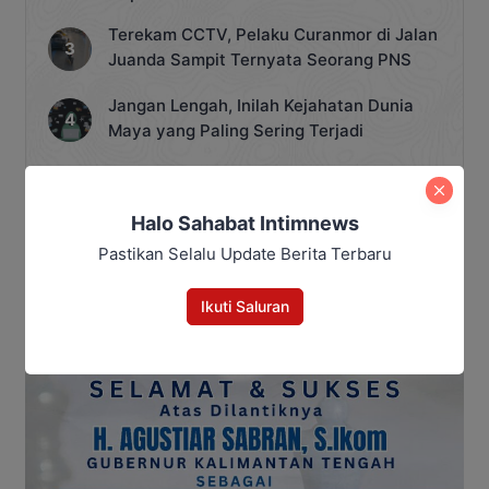
Terekam CCTV, Pelaku Curanmor di Jalan
Juanda Sampit Ternyata Seorang PNS
Jangan Lengah, Inilah Kejahatan Dunia
Maya yang Paling Sering Terjadi
10 Layanan Kesehatan yang Tidak
Ditanggung BPJS, Peserta Perlu Tahu
Halo Sahabat Intimnews
Saat Darurat IGD
Pastikan Selalu Update Berita Terbaru
Ikuti Saluran