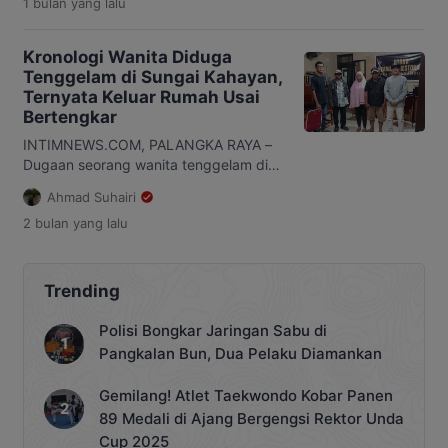
1 bulan
yang lalu
penyerangan terhadap personel
Satresnarkoba Polres Katingan saat
operasi penangkapan terduga bandar
Kronologi Wanita Diduga
narkoba di Desa Tumbang Kalemei,
Tenggelam di Sungai Kahayan,
Kecamatan Katingan Tengah beberapa
Ternyata Keluar Rumah Usai
waktu lalu. Penjelasan tersebut
Bertengkar
disampaikan Kapolda saat konferensi
pers bersama Komisi Kepolisian
INTIMNEWS.COM, PALANGKA RAYA –
Nasional (Kompolnas) di Mapolda
Dugaan seorang wanita tenggelam di
Kalteng, Selasa, […]
Sungai Kahayan, kawasan Kampung
Ahmad Suhairi
Ponton, Kecamatan Pahandut, Kota
2 bulan
yang lalu
Palangka Raya, dipastikan tidak benar.
Perempuan berinisial NS (43) yang
sebelumnya dilaporkan hilang ternyata
ditemukan dalam keadaan selamat dan
Trending
sehat. Kapolsek Pahandut AKP Iyudi
Hartanto mengatakan, NS saat ini
Polisi Bongkar Jaringan Sabu di
sudah berada di Polsek Pahandut
Pangkalan Bun, Dua Pelaku Diamankan
untuk dimintai keterangan terkait […]
Gemilang! Atlet Taekwondo Kobar Panen
89 Medali di Ajang Bergengsi Rektor Unda
Cup 2025