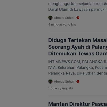
menghanguskan sejumlah rumah
Darul Ulum di kawasan permuki
Gang Sari 45, Jalan Murjani, Ko
Ahmad Suhairi
12 Juli 2026. Peristiwa itu dilapo
4 minggu
yang lalu
13.30 WIB. Warga yang berada d
awalnya melihat kepulan asap 
Diduga Tertekan Masa
Seorang Ayah di Palan
Ditemukan Tewas Gant
INTIMNEWS.COM, PALANGKA RAY
IV A, Kelurahan Palangka, Keca
Palangka Raya, dikejutkan deng
yang meninggal dunia di kamar 
Ahmad Suhairi
Juni 2026. Korban diketahui berin
1 bulan
yang lalu
ditemukan dalam kondisi tergan
mandi sekitar pukul 05.30 WIB.
berinisial […]
Mantan Direktur Pasca