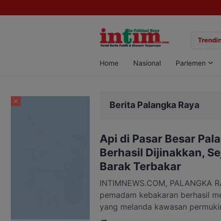
gan Sabu di Pangkalan Bun, Dua Pelaku Diamankan
Trendin
Home
Nasional
Parlemen
Berita Palangka Raya
Api di Pasar Besar Pal
Berhasil Dijinakkan, 
Barak Terbakar
INTIMNEWS.COM, PALANGKA RA
pemadam kebakaran berhasil m
yang melanda kawasan permukim
Palangka Raya, Sabtu, 1 Agustu