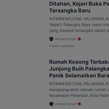
Ditahan, Kejari Buka 
Tersangka Baru
INTIMNEWS.COM, PALANGKA RAY
(Kejari) Palangka Raya resmi me
yang menjadi tersangka dalam p
pengelolaan anggaran Program P
Ahmad Suhairi
Palangka Raya (UPR) tahun ang
2 bulan
yang lalu
Penahanan dilakukan usai proses
tersangka dan barang bukti dari
penuntut umum, Senin, 15 Juni 2
Rumah Kosong Terbaka
Junjung Buih Palangka
Panik Selamatkan Bar
INTIMNEWS.COM, PALANGKA RA
menghanguskan sebuah rumah di J
Kecamatan Pahandut, Kota Pala
12 Juni 2026. Peristiwa tersebut
Ahmad Suhairi
21.15 WIB. Api terlihat membesa