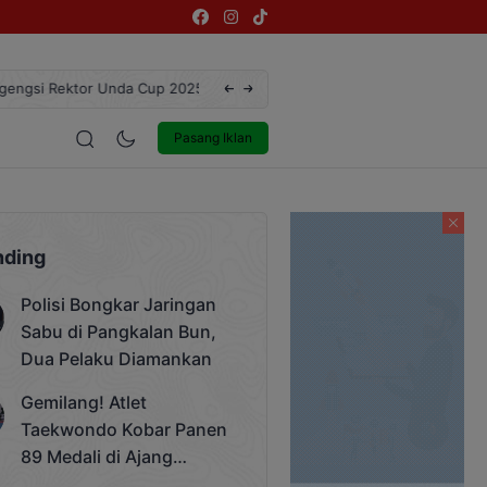
ngsi Rektor Unda Cup 2025
Terekam CCTV, Pelaku Curanmor di Jalan 
estyle
Entertainment
Pasang Iklan
nding
Polisi Bongkar Jaringan
Sabu di Pangkalan Bun,
Dua Pelaku Diamankan
Gemilang! Atlet
Taekwondo Kobar Panen
89 Medali di Ajang
Bergengsi Rektor Unda