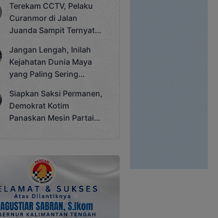
Terekam CCTV, Pelaku
Cup 2025
Curanmor di Jalan
Juanda Sampit Ternyata
Seorang PNS
Jangan Lengah, Inilah
Kejahatan Dunia Maya
yang Paling Sering
Terjadi
Siapkan Saksi Permanen,
Demokrat Kotim
Panaskan Mesin Partai
Hadapi Pemilu 2029