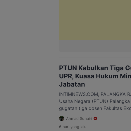
PTUN Kabulkan Tiga G
UPR, Kuasa Hukum Mint
Jabatan
INTIMNEWS.COM, PALANGKA RAY
Usaha Negara (PTUN) Palangka
gugatan tiga dosen Fakultas Eko
Universitas Palangka Raya (UPR)
Ahmad Suhairi
mereka dari jabatan struktural. 
6 hari
yang lalu
kuasa hukum mendesak Rektor 