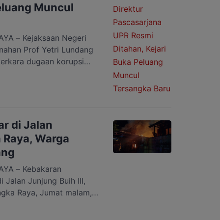
Peluang Muncul
A – Kejaksaan Negeri
nahan Prof Yetri Lundang
erkara dugaan korupsi
ascasarjana Universitas
garan 2019-2022.
 Tahap II atau pelimpahan
 penyidik kepada jaksa
026. Kepala […]
r di Jalan
 Raya, Warga
ang
YA – Kebakaran
alan Junjung Buih III,
ngka Raya, Jumat malam,
 dilaporkan sekitar pukul
r dengan cepat disertai