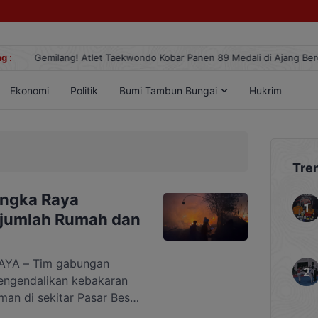
g :
Gemilang! Atlet Taekwondo Kobar Panen 89 Medali di Ajang Berge
Ekonomi
Politik
Bumi Tambun Bungai
Hukrim
Lif
Tre
angka Raya
Sejumlah Rumah dan
YA – Tim gabungan
engendalikan kebakaran
an di sekitar Pasar Besar
s 2026 malam. Kobaran api