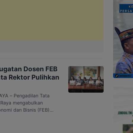
ugatan Dosen FEB
a Rektor Pulihkan
A – Pengadilan Tata
 Raya mengabulkan
nomi dan Bisnis (FEB)
 terkait pemberhentian
Menyusul putusan tersebut,
UPR segera mencabut