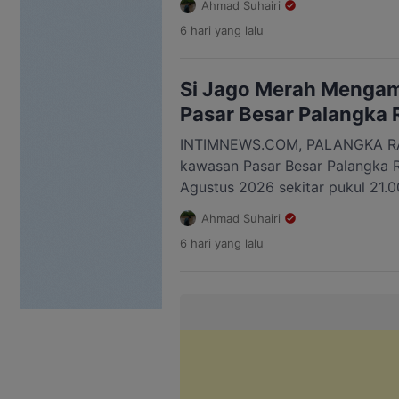
Ahmad Suhairi
yang sempat menghanguskan se
6 hari
yang lalu
dipadamkan setelah petugas berj
Komandan BPK Kamboja, Sucipto 
lokasi sudah berhasil dikendalik
Si Jago Merah Menga
Pasar Besar Palangka 
INTIMNEWS.COM, PALANGKA RA
kawasan Pasar Besar Palangka R
Agustus 2026 sekitar pukul 21.0
kawasan padat pertokoan itu c
Ahmad Suhairi
memicu kepanikan warga serta
6 hari
yang lalu
beraktivitas pada malam hari. Ko
hitam pekat terlihat membumbung
Sejumlah warga […]