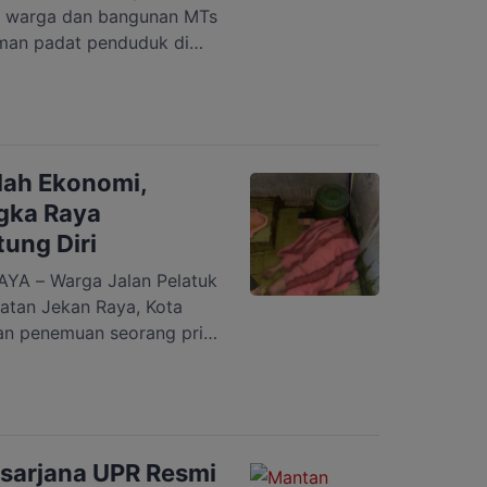
 warga dan bangunan MTs
man padat penduduk di
ta Palangka Raya, Minggu,
rkan terjadi sekitar pukul
i sekitar lokasi mengaku
sebelum api membesar […]
lah Ekonomi,
gka Raya
ung Diri
A – Warga Jalan Pelatuk
matan Jekan Raya, Kota
an penemuan seorang pria
mandi barak, Kamis, 25
isial SY (36). Ia
tung di dalam kamar
 Awalnya anak korban
sarjana UPR Resmi