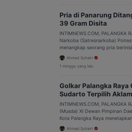
surat keputusan (SK) pemberhe
ketiganya ke posisi semula. Hal
Pria di Panarung Ditan
hukum […]
39 Gram Disita
INTIMNEWS.COM, PALANGKA RAY
Narkoba (Satresnarkoba) Polres
menangkap seorang pria berinisi
terlibat dalam peredaran narkoti
Ahmad Suhairi
tersangka, polisi menyita 11 pa
1 minggu
yang lalu
kotor sekitar 39,73 gram. Penan
Bhayangkara IV, Kelurahan Pana
Kota Palangka Raya, pada Selasa
Golkar Palangka Raya 
Sudarto Terpilih Aklam
INTIMNEWS.COM, PALANGKA RA
(Musda) XI Dewan Pimpinan Daer
Kota Palangka Raya menetapkan
baru melalui mekanisme aklama
Ahmad Suhairi