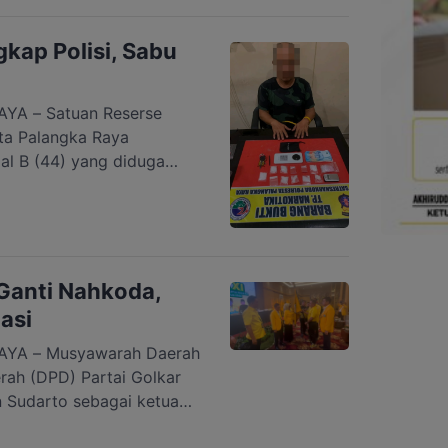
ntian dan mengembalikan
 itu disampaikan Kuasa
gkap Polisi, Sabu
A – Satuan Reserse
ta Palangka Raya
al B (44) yang diduga
ka jenis sabu. Dari tangan
ket sabu dengan berat
gkapan dilakukan di Jalan
rung, Kecamatan Pahandut,
, 28 […]
Ganti Nahkoda,
asi
YA – Musyawarah Daerah
ah (DPD) Partai Golkar
 Sudarto sebagai ketua
si. Anggota DPRD Kota