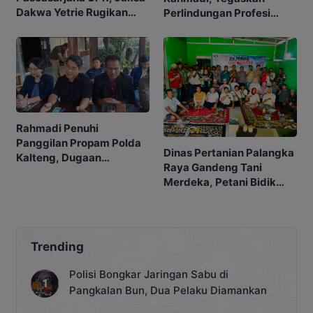
Dakwa Yetrie Rugikan
Perlindungan Profesi
Negara Rp2,4 Miliar
Advokat
Rahmadi Penuhi
Panggilan Propam Polda
Dinas Pertanian Palangka
Kalteng, Dugaan
Raya Gandeng Tani
Penangkapan Tak
Merdeka, Petani Bidik
Berprosedur Mulai
Pasar MBG
Didalami
Trending
Polisi Bongkar Jaringan Sabu di
Pangkalan Bun, Dua Pelaku Diamankan