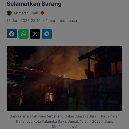
Selamatkan Barang
Ahmad Suhairi
.
12 Juni 2026 23:16
1 menit membaca
Facebook
WhatsApp
Twitter
Telegram
Bangunan rumah yang terbakar di Jalan Junjung Buih III, Kecamatan
Pahandut, Kota Palangka Raya, Jumat, 12 Juni 2026 malam.
(Shr/Intimnews)