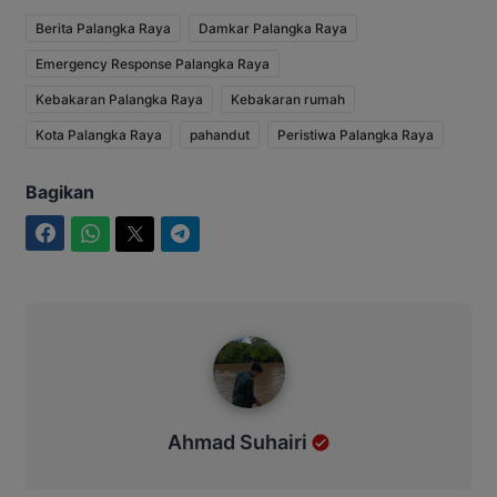
Berita Palangka Raya
Damkar Palangka Raya
Emergency Response Palangka Raya
Kebakaran Palangka Raya
Kebakaran rumah
Kota Palangka Raya
pahandut
Peristiwa Palangka Raya
Bagikan
Facebook
WhatsApp
Twitter
Telegram
Ahmad Suhairi
Ahmad Suhairi