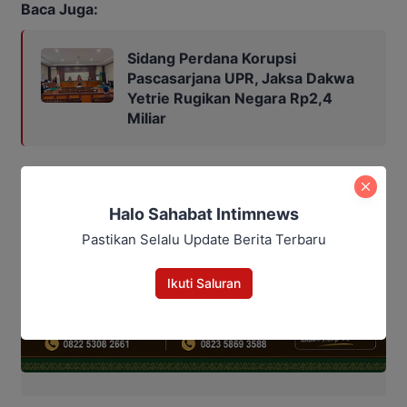
Baca Juga:
Sidang Perdana Korupsi
Pascasarjana UPR, Jaksa Dakwa
Yetrie Rugikan Negara Rp2,4
Miliar
Halo Sahabat Intimnews
Pastikan Selalu Update Berita Terbaru
Ikuti Saluran