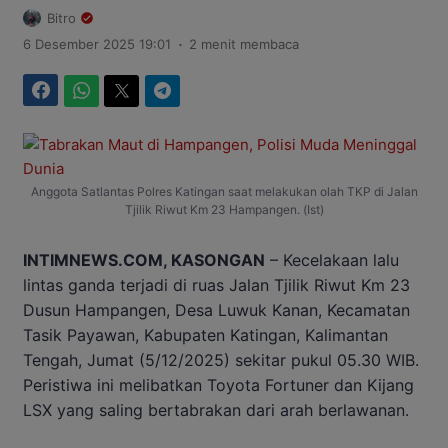
Bitro
.
6 Desember 2025 19:01
2 menit membaca
Facebook
WhatsApp
Twitter
Telegram
Anggota Satlantas Polres Katingan saat melakukan olah TKP di Jalan
Tjilik Riwut Km 23 Hampangen. (Ist)
INTIMNEWS.COM, KASONGAN
– Kecelakaan lalu
lintas ganda terjadi di ruas Jalan Tjilik Riwut Km 23
Dusun Hampangen, Desa Luwuk Kanan, Kecamatan
Tasik Payawan, Kabupaten Katingan, Kalimantan
Tengah, Jumat (5/12/2025) sekitar pukul 05.30 WIB.
Peristiwa ini melibatkan Toyota Fortuner dan Kijang
LSX yang saling bertabrakan dari arah berlawanan.