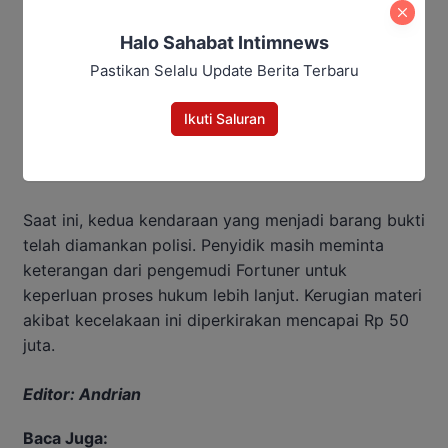
Halo Sahabat Intimnews
Pastikan Selalu Update Berita Terbaru
Ikuti Saluran
Saat ini, kedua kendaraan yang menjadi barang bukti
telah diamankan polisi. Penyidik masih meminta
keterangan dari pengemudi Fortuner untuk
keperluan proses hukum lebih lanjut. Kerugian materi
akibat kecelakaan ini diperkirakan mencapai Rp 50
juta.
Editor: Andrian
Baca Juga: