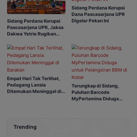
Sidang Perdana Korupsi
Dana Pascasarjana UPR
Digelar Pekan Ini
Sidang Perdana Korupsi
Pascasarjana UPR, Jaksa
Dakwa Yetrie Rugikan
Negara Rp2,4 Miliar
Empat Hari Tak Terlihat,
Pedagang Lansia
Terungkap di Sidang,
Ditemukan Meninggal di
Puluhan Barcode
Barakan
MyPertamina Diduga
untuk Pelangsiran BBM di
Kobar
Trending