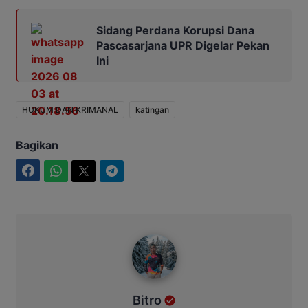
Sidang Perdana Korupsi Dana
Pascasarjana UPR Digelar Pekan
Ini
HUKUM DAN KRIMANAL
katingan
Bagikan
Facebook
WhatsApp
Twitter
Telegram
Bitro
Bitro