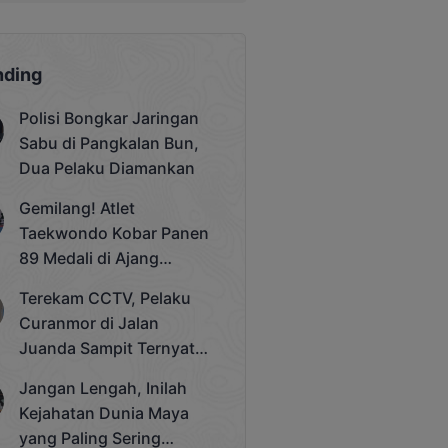
nding
Polisi Bongkar Jaringan
Sabu di Pangkalan Bun,
Dua Pelaku Diamankan
Gemilang! Atlet
Taekwondo Kobar Panen
89 Medali di Ajang
Bergengsi Rektor Unda
Terekam CCTV, Pelaku
Cup 2025
Curanmor di Jalan
Juanda Sampit Ternyata
Seorang PNS
Jangan Lengah, Inilah
Kejahatan Dunia Maya
yang Paling Sering