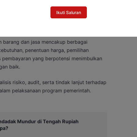
ah satu instrumen penting karena berkaitan
Ikuti Saluran
ran, penatausahaan hingga pelaporan
n barang dan jasa mencakup berbagai
kebutuhan, penentuan harga, pemilihan
es pembayaran yang berpotensi menimbulkan
gan baik.
sis risiko, audit, serta tindak lanjut terhadap
alam pelaksanaan program pemerintah.
ndadak Mundur di Tengah Rupiah
pa?