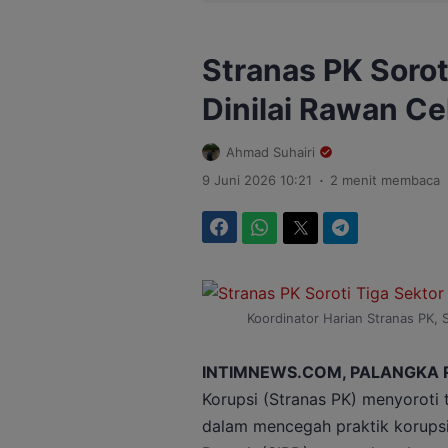
Stranas PK Sorot
Dinilai Rawan Ce
Ahmad Suhairi
.
9 Juni 2026 10:21
2 menit membaca
Facebook
WhatsApp
Twitter
Telegram
Koordinator Harian Stranas PK, 
INTIMNEWS.COM, PALANGKA 
Korupsi (Stranas PK) menyoroti t
dalam mencegah praktik korupsi 