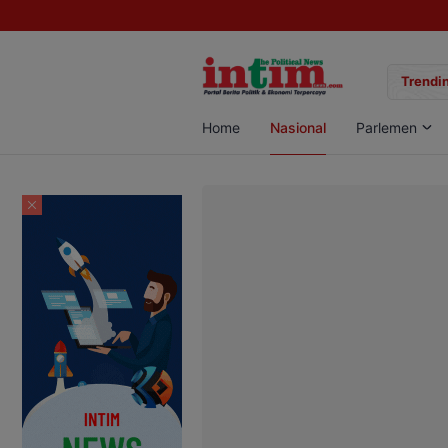
gan Sabu di Pangkalan Bun, Dua Pelaku Diamankan
Trendin
Home
Nasional
Parlemen