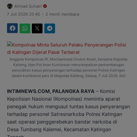
Ahmad Suhairi
.
7 Juli 2026 20:45
2 menit membaca
Facebook
WhatsApp
Twitter
Telegram
Anggota Kompolnas RI, Mochammad Choirul Anam, bersama Kapolda
Kalteng, Irjen Pol Iwan Kurniawan menyampaikan perkembangan
penyidikan kasus penyerangan terhadap personel Polres Katingan
dalam konferensi pers di Mapolda Kalteng, Selasa, 7 Juli 2026. (Ist)
INTIMNEWS.COM, PALANGKA RAYA
– Komisi
Kepolisian Nasional (Kompolnas) meminta aparat
penegak hukum mengusut tuntas kasus penyerangan
terhadap personel Satresnarkoba Polres Katingan
saat operasi penggerebekan bandar narkoba di
Desa Tumbang Kalemei, Kecamatan Katingan
Tengah.