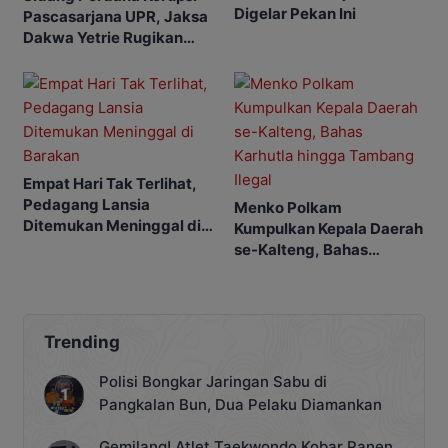
Digelar Pekan Ini
Pascasarjana UPR, Jaksa
Dakwa Yetrie Rugikan
Negara Rp2,4 Miliar
Empat Hari Tak Terlihat,
Pedagang Lansia
Menko Polkam
Ditemukan Meninggal di
Kumpulkan Kepala Daerah
Barakan
se-Kalteng, Bahas
Karhutla hingga Tambang
Ilegal
Trending
Polisi Bongkar Jaringan Sabu di
Pangkalan Bun, Dua Pelaku Diamankan
Gemilang! Atlet Taekwondo Kobar Panen