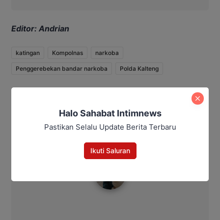
Editor: Andrian
katingan
Kompolnas
narkoba
Penggerebekan bandar narkoba
Polda Kalteng
Bagikan
Halo Sahabat Intimnews
Facebook
WhatsApp
Twitter
Telegram
Pastikan Selalu Update Berita Terbaru
Ikuti Saluran
Ahmad Suhairi