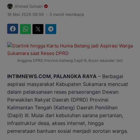
Ahmad Suhairi
.
16 Mei 2026 08:56
3 menit membaca
Facebook
WhatsApp
Twitter
Telegram
Anggota DPRD Provinsi Kalteng Dapil III, Bryan Iskandar. (Ist)
INTIMNEWS.COM, PALANGKA RAYA
– Berbagai
aspirasi masyarakat Kabupaten Sukamara mencuat
dalam pelaksanaan reses perseorangan Dewan
Perwakilan Rakyat Daerah (DPRD) Provinsi
Kalimantan Tengah (Kalteng) Daerah Pemilihan
(Dapil) III. Mulai dari kebutuhan sarana pertanian,
infrastruktur desa, akses internet, hingga
pemerataan bantuan sosial menjadi sorotan warga.