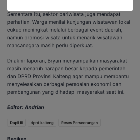
Sementara itu, sektor pariwisata juga mendapat
perhatian. Warga menilai kunjungan wisatawan lokal
cukup meningkat melalui berbagai event daerah,
namun promosi wisata untuk menarik wisatawan
mancanegara masih perlu diperkuat.
Di akhir laporan, Bryan menyampaikan masyarakat
masih menaruh harapan besar kepada pemerintah
dan DPRD Provinsi Kalteng agar mampu membantu
menyelesaikan berbagai persoalan ekonomi dan
pembangunan yang dihadapi masyarakat saat ini.
Editor: Andrian
Dapil III
dprd kalteng
Reses Perseorangan
Bagikan