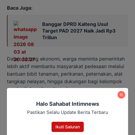
Baca Juga:
Banggar DPRD Kalteng Usul
Target PAD 2027 Naik Jadi Rp3
Triliun
Dalam bidang ekonomi, warga meminta pemerintah
lebih aktif membantu masyarakat pedesaan melalui
bantuan bibit tanaman, perikanan, peternakan, alat
tangkap nelayan, hingga dukungan bagi kelompok
pembudi daya ikan dan udang.
Pemerintah provinsi juga diharapkan dapat
Halo Sahabat Intimnews
membantu pengembangan UMKM berbahan lokal,
Pastikan Selalu Update Berita Terbaru
seperti pengolahan makanan ringan berbahan ikan
dan udang untuk meningkatkan ekonomi masyarakat
Ikuti Saluran
desa.