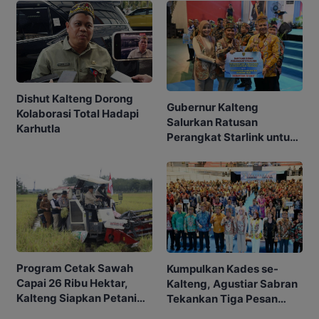
Dishut Kalteng Dorong
Gubernur Kalteng
Kolaborasi Total Hadapi
Salurkan Ratusan
Karhutla
Perangkat Starlink untuk
Sekolah dan Puskesmas
Program Cetak Sawah
Kumpulkan Kades se-
Capai 26 Ribu Hektar,
Kalteng, Agustiar Sabran
Kalteng Siapkan Petani
Tekankan Tiga Pesan
Masa Depan
Penting