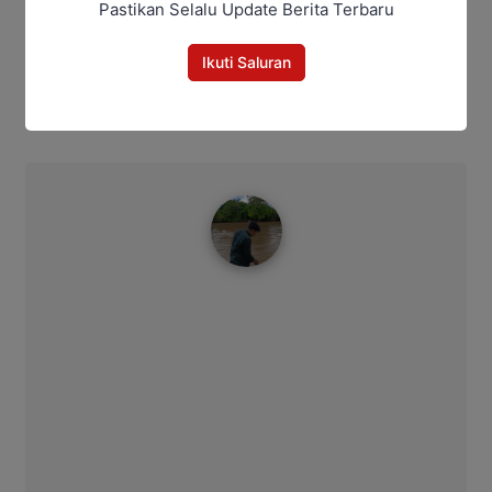
Pastikan Selalu Update Berita Terbaru
Bagikan
Ikuti Saluran
Facebook
WhatsApp
Twitter
Telegram
Ahmad Suhairi