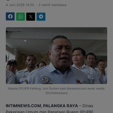
.
4 Juni 2026 14:20
2 menit membaca
Facebook
WhatsApp
Twitter
Telegram
Kepala DPUPR Kalteng, Juni Gultom saat diwawancarai awak media.
(Shr/Intimnews)
INTIMNEWS.COM, PALANGKA RAYA
– Dinas
Pekerjaan Umum dan Penataan Ruang (PUPR)