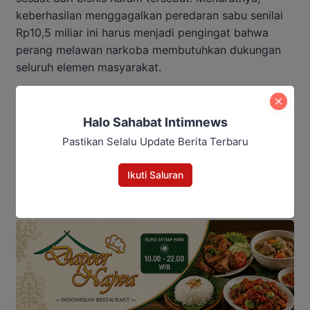
keberhasilan menggagalkan peredaran sabu senilai
Rp10,5 miliar ini harus menjadi pengingat bahwa
perang melawan narkoba membutuhkan dukungan
seluruh elemen masyarakat.
Baca Juga:
Halo Sahabat Intimnews
Sidang Perdana Korupsi Dana
Pastikan Selalu Update Berita Terbaru
Pascasarjana UPR Digelar Pekan
Ini
Ikuti Saluran