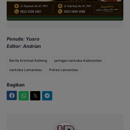
Penulis: Yusro
Editor: Andrian
Berita Kriminal Kalteng
jaringan narkoba Kalimantan
narkoba Lamandau
Polres Lamandau
Bagikan
Facebook
WhatsApp
Twitter
Telegram
Intim News