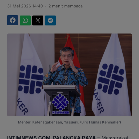
.
31 Mei 2026 14:40
2 menit membaca
Facebook
WhatsApp
Twitter
Telegram
Menteri Ketenagakerjaan, Yassierli. (Biro Humas Kemnaker)
INTIMNEWS.COM, PALANGKA RAYA
– Masyarakat