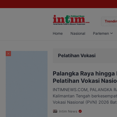
gan Sabu di Pangkalan Bun, Dua Pelaku Diamankan
Trendin
Home
Nasional
Parlemen
Pelatihan Vokasi
Palangka Raya hingga 
Pelatihan Vokasi Nasi
INTIMNEWS.COM, PALANGKA RA
Kalimantan Tengah berkesempata
Vokasi Nasional (PVN) 2026 Bat
diselenggarakan Kementerian Ke
Intim News
(Kemnaker). Program ini menjadi