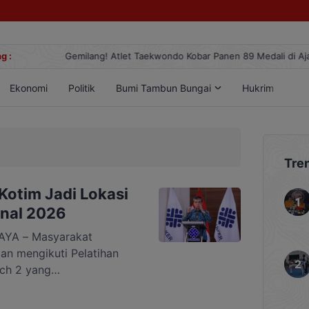
g :
Gemilang! Atlet Taekwondo Kobar Panen 89 Medali di Ajang Berge
Ekonomi
Politik
Bumi Tambun Bungai
Hukrim
Lif
Tre
Kotim Jadi Lokasi
onal 2026
YA – Masyarakat
n mengikuti Pelatihan
ch 2 yang
tenagakerjaan
 salah satu upaya