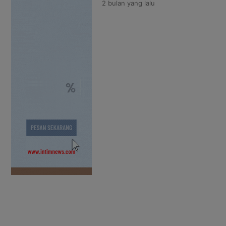
2 bulan
yang lalu
pemerintah meningkatkan ketera
memperluas akses pelatihan bag
daerah. Menteri Ketenagakerjaan
PVN 2026 Batch 2 dilaksanakan m
Besar Pelatihan Vokasi […]