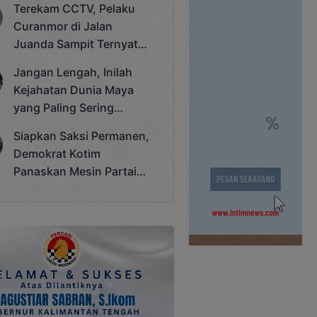
Terekam CCTV, Pelaku
Cup 2025
Curanmor di Jalan
Juanda Sampit Ternyata
Seorang PNS
Jangan Lengah, Inilah
Kejahatan Dunia Maya
yang Paling Sering
Terjadi
Siapkan Saksi Permanen,
Demokrat Kotim
Panaskan Mesin Partai
Hadapi Pemilu 2029