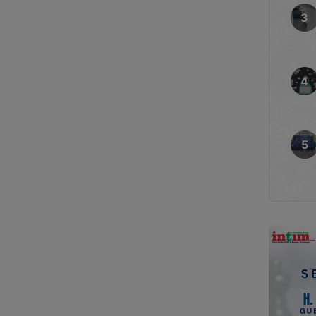
mpilan kerja sekaligus
i masyarakat di berbagai
 Yassierli mengatakan,
elalui jaringan Balai