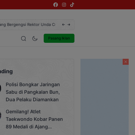
ngsi Rektor Unda Cup 2025
Terekam CCTV, Pelaku Curanmor di Jalan 
estyle
Entertainment
Pasang Iklan
nding
Polisi Bongkar Jaringan
Sabu di Pangkalan Bun,
Dua Pelaku Diamankan
Gemilang! Atlet
Taekwondo Kobar Panen
89 Medali di Ajang
Bergengsi Rektor Unda