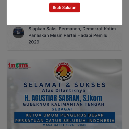
Ikuti Saluran
Jangan Lengah, Inilah Kejahatan Dunia
Maya yang Paling Sering Terjadi
Siapkan Saksi Permanen, Demokrat Kotim
Panaskan Mesin Partai Hadapi Pemilu
2029