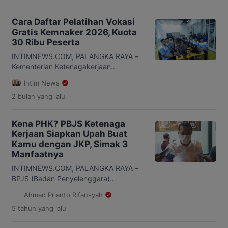
Cara Daftar Pelatihan Vokasi
Gratis Kemnaker 2026, Kuota
30 Ribu Peserta
INTIMNEWS.COM, PALANGKA RAYA –
Kementerian Ketenagakerjaan
(Kemnaker) mengimbau masyarakat
Intim News
yang ingin mengikuti Pelatihan Vokasi
2 bulan
yang lalu
Nasional 2026 Batch 2 untuk segera
melakukan pendaftaran melalui portal
SIAPkerja dan Skillhub Kemnaker sesuai
Kena PHK? PBJS Ketenaga
jadwal yang telah ditetapkan.
Kerjaan Siapkan Upah Buat
Pendaftaran dilakukan secara daring
Kamu dengan JKP, Simak 3
dengan alur yang telah
Manfaatnya
disederhanakan, mulai dari pembuatan
akun hingga proses seleksi, agar lebih
INTIMNEWS.COM, PALANGKA RAYA –
mudah diakses oleh seluruh […]
BPJS (Badan Penyelenggara)
Ketenagakerjaan adalah program yang
Ahmad Prianto Rifansyah
dibentuk oleh pemerintah guna
5 tahun
yang lalu
memberikan perlindungan sosial
ekonomi kepada para pekerja. Kepala