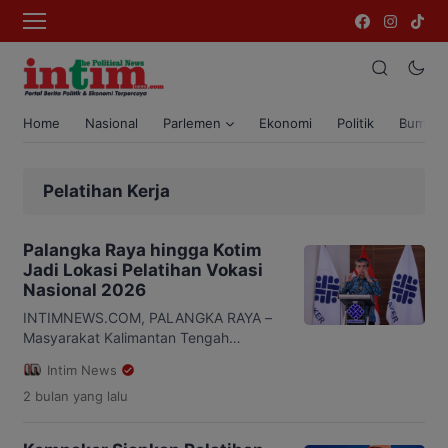
Home
Nasional
Parlemen
Ekonomi
Politik
Bumi T
Pelatihan Kerja
Palangka Raya hingga Kotim
Jadi Lokasi Pelatihan Vokasi
Nasional 2026
INTIMNEWS.COM, PALANGKA RAYA –
Masyarakat Kalimantan Tengah
berkesempatan mengikuti Pelatihan
Intim News
Vokasi Nasional (PVN) 2026 Batch 2
2 bulan
yang lalu
yang diselenggarakan Kementerian
Ketenagakerjaan (Kemnaker). Program
ini menjadi salah satu upaya