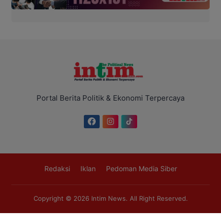
Portal Berita Politik & Ekonomi Terpercaya
Redaksi
Iklan
Pedoman Media Siber
Copyright © 2026
Intim News
. All Right Reserved.