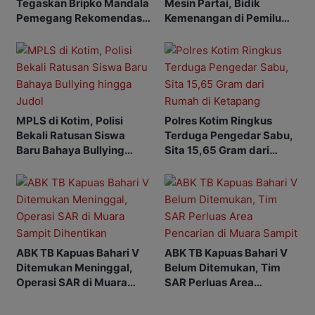
Tegaskan Bripko Mandala
Mesin Partai, Bidik
Pemegang Rekomendasi
Kemenangan di Pemilu
Koperasi Makarti Jaya
Mendatang
MPLS di Kotim, Polisi
Polres Kotim Ringkus
Bekali Ratusan Siswa
Terduga Pengedar Sabu,
Baru Bahaya Bullying
Sita 15,65 Gram dari
hingga Judol
Rumah di Ketapang
ABK TB Kapuas Bahari V
ABK TB Kapuas Bahari V
Ditemukan Meninggal,
Belum Ditemukan, Tim
Operasi SAR di Muara
SAR Perluas Area
Sampit Dihentikan
Pencarian di Muara
Sampit