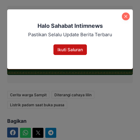
Halo Sahabat Intimnews
Pastikan Selalu Update Berita Terbaru
Ikuti Saluran
Cerita warga Sampit
Diterangi cahaya lilin
Listrik padam saat buka puasa
Bagikan
Facebook
WhatsApp
Twitter
Telegram