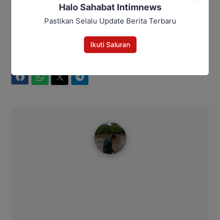
Halo Sahabat Intimnews
Ditsamapta Polda Kalteng
Irjen Pol Iwan Kurniawan
Pastikan Selalu Update Berita Terbaru
kapolda kalteng
Peresmian Mako
Ikuti Saluran
Bagikan
Facebook
WhatsApp
Twitter
Telegram
Ahmad Suhairi