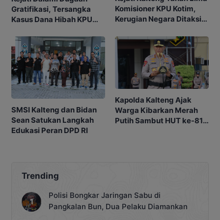
Komisioner KPU Kotim,
Gratifikasi, Tersangka
Kerugian Negara Ditaksir
Kasus Dana Hibah KPU
Capai Rp10 M
Kotim Bisa Bertambah
Kapolda Kalteng Ajak
SMSI Kalteng dan Bidan
Warga Kibarkan Merah
Sean Satukan Langkah
Putih Sambut HUT ke-81
Edukasi Peran DPD RI
RI
Trending
Polisi Bongkar Jaringan Sabu di
Pangkalan Bun, Dua Pelaku Diamankan