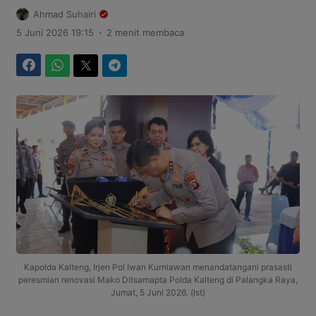
Ahmad Suhairi
.
5 Juni 2026 19:15
2 menit membaca
Facebook
WhatsApp
Twitter
Telegram
Kapolda Kalteng, Irjen Pol Iwan Kurniawan menandatangani prasasti
peresmian renovasi Mako Ditsamapta Polda Kalteng di Palangka Raya,
Jumat, 5 Juni 2026. (Ist)