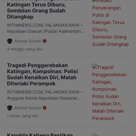
kebakaran yang mulai meningkat pada
Katingan Terus Diburu,
musim kemarau. Pernyataan itu
Sembilan Orang Sudah
disampaikannya usai melaksanakan
Ditangkap
patroli udara bersama Gubernur
Kalteng, Agustiar Sabran, untuk
INTIMNEWS.COM, PALANGKA RAYA –
memantau titik panas berdasarkan
Kepolisian Daerah (Polda) Kalimantan
data […]
Tengah (Kalteng) terus
Ahmad Suhairi
mengembangkan penyidikan kasus
4 minggu
yang lalu
penyerangan yang menewaskan tiga
personel Satresnarkoba Polres
Katingan saat menggerebek jaringan
Tragedi Penggerebekan
narkoba di Desa Tumbang Kalemei,
Katingan, Kompolnas: Polisi
Kecamatan Katingan Tengah. Kapolda
Sudah Kenalkan Diri, Malah
Kalteng, Irjen Pol Iwan Kurniawan
Diteriaki Perampok
mengatakan, sebanyak sembilan orang
terduga pelaku telah
INTIMNEWS.COM, PALANGKA RAYA –
diamankan. “Kurang lebih sembilan
Anggota Komisi Kepolisian Nasional
orang sudah kita amankan dan kita […]
(Kompolnas), Mochammad Choirul
Ahmad Suhairi
Anam menyebut, personel
1 bulan
yang lalu
Satresnarkoba Polres Katingan telah
menjalankan prosedur saat melakukan
operasi penangkapan terduga bandar
narkoba di Desa Tumbang Kalemei,
Kapolda Kalteng Pastikan