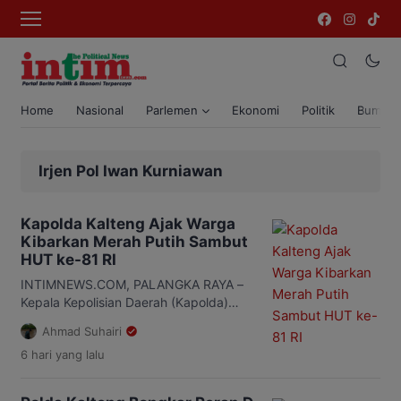
Home
Nasional
Parlemen
Ekonomi
Politik
Bumi T
Irjen Pol Iwan Kurniawan
Kapolda Kalteng Ajak Warga
Kibarkan Merah Putih Sambut
HUT ke-81 RI
INTIMNEWS.COM, PALANGKA RAYA –
Kepala Kepolisian Daerah (Kapolda)
Kalimantan Tengah (Kalteng), Irjen Pol
Ahmad Suhairi
Iwan Kurniawan, mengajak seluruh
6 hari
yang lalu
masyarakat menyemarakkan
peringatan Hari Ulang Tahun (HUT) ke-
81 Kemerdekaan Republik Indonesia