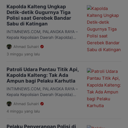
Kapolda Kalteng Ungkap
Detik-detik Gugurnya Tiga
Polisi saat Gerebek Bandar
Sabu di Katingan
INTIMNEWS.COM, PALANGKA RAYA –
Kepala Kepolisian Daerah (Kapolda)
Kalimantan Tengah (Kalteng), Irjen Pol
Ahmad Suhairi
Iwan Kurniawan, membeberkan
3 minggu
yang lalu
kronologi lengkap tewasnya tiga
anggota Satresnarkoba Polres Katingan
saat mengungkap kasus peredaran
Patroli Udara Pantau Titik Api,
narkoba di Desa Tumbang Kalemei,
Kapolda Kalteng: Tak Ada
Kecamatan Katingan Tengah,
Ampun bagi Pelaku Karhutla
Kabupaten Katingan. Ketiga anggota
yang gugur yakni Ipda Anumerta
INTIMNEWS.COM, PALANGKA RAYA –
Sumariyanto, Aiptu Anumerta Yudhie
Kepala Kepolisian Daerah (Kapolda)
Perdana Putra, dan Briptu Anumerta
Kalimantan Tengah (Kalteng), Irjen Pol
Ahmad Suhairi
Nopandri […]
Iwan Kurniawan menegaskan, pihaknya
4 minggu
yang lalu
akan menindak tegas pelaku
pembakaran hutan dan lahan (karhutla)
sebagai upaya menekan kasus
Pelaku Penyerangan Polisi di