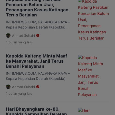
Kecamatan Katingan Tengah beberapa
Pencarian Belum Usai,
waktu lalu. Pernyataan itu disampaikan
Penanganan Kasus Katingan
Anam usai meninjau langsung lokasi
Terus Berjalan
kejadian bersama Kepala Kepolisian
INTIMNEWS.COM, PALANGKA RAYA –
Daerah (Kapolda) Kalimantan Tengah
Kepala Kepolisian Daerah (Kapolda)
(Kalteng), Irjen […]
Kalimantan Tengah (Kalteng), Irjen Pol
Ahmad Suhairi
Iwan Kurniawan, menegaskan proses
1 bulan
yang lalu
pencarian terhadap personel Polres
Katingan yang masih hilang masih
berlanjut. Di saat yang sama,
Kapolda Kalteng Minta Maaf
penyidikan terhadap kasus
ke Masyarakat, Janji Terus
penyerangan saat operasi
Benahi Pelayanan
penggerebekan bandar narkoba di
Desa Tumbang Kalemei juga terus
INTIMNEWS.COM, PALANGKA RAYA –
berjalan. Hal itu disampaikannya
Kepala Kepolisian Daerah (Kapolda)
kepada awak media usai menghadiri
Kalimantan Tengah (Kalteng), Irjen Pol
Ahmad Suhairi
[…]
Iwan Kurniawan, menyampaikan
1 bulan
yang lalu
apresiasi sekaligus permohonan maaf
kepada masyarakat atas pelaksanaan
tugas jajaran Polda Kalteng selama
Hari Bhayangkara ke-80,
setahun terakhir. Pernyataan itu
Kapolda Sampaikan Deretan
disampaikannya saat menghadiri Huma