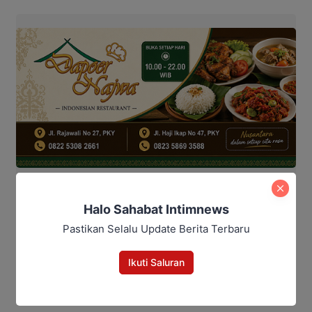
Halo Sahabat Intimnews
Pilkada Kotim 2024
Rudini-paisal
Pastikan Selalu Update Berita Terbaru
Bagikan
Ikuti Saluran
Facebook
WhatsApp
Twitter
Telegram