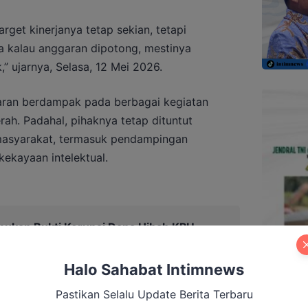
Target kinerjanya tetap sekian, tetapi
 kalau anggaran dipotong, mestinya
k,” ujarnya, Selasa, 12 Mei 2026.
aran berdampak pada berbagai kegiatan
rah. Padahal, pihaknya tetap dituntut
masyarakat, termasuk pendampingan
ekayaan intelektual.
mukan Bukti Korupsi Dana Hibah KPU
 dengan Pilkada
Halo Sahabat Intimnews
Pastikan Selalu Update Berita Terbaru