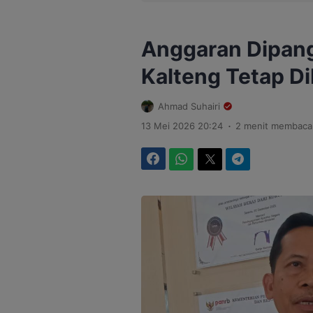
Anggaran Dipan
Kalteng Tetap D
Ahmad Suhairi
.
13 Mei 2026 20:24
2 menit membaca
Facebook
WhatsApp
Twitter
Telegram