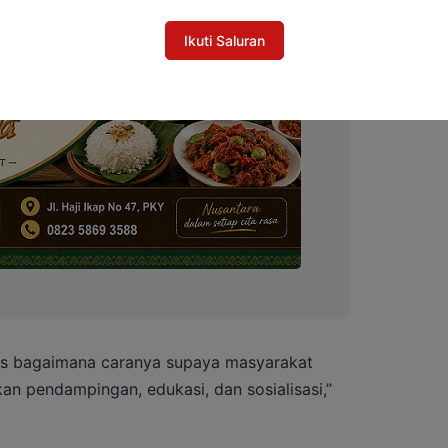
Ikuti Saluran
eras bagaimana caranya supaya masyarakat
kan pendampingan, edukasi, dan sosialisasi,”