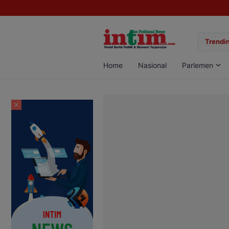
gan Sabu di Pangkalan Bun, Dua Pelaku Diamankan
Trendin
Home
Nasional
Parlemen