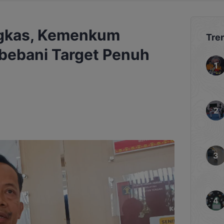
gkas, Kemenkum
Tre
ibebani Target Penuh