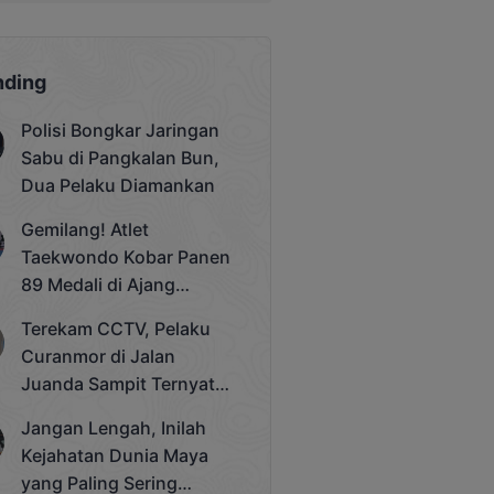
nding
Polisi Bongkar Jaringan
Sabu di Pangkalan Bun,
Dua Pelaku Diamankan
Gemilang! Atlet
Taekwondo Kobar Panen
89 Medali di Ajang
Bergengsi Rektor Unda
Terekam CCTV, Pelaku
Cup 2025
Curanmor di Jalan
Juanda Sampit Ternyata
Seorang PNS
Jangan Lengah, Inilah
Kejahatan Dunia Maya
yang Paling Sering