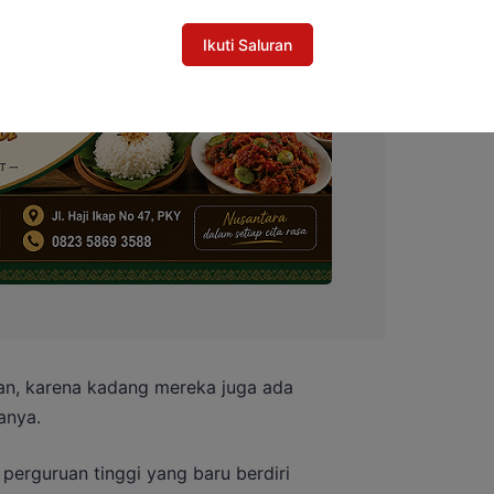
Ikuti Saluran
n, karena kadang mereka juga ada
anya.
 perguruan tinggi yang baru berdiri