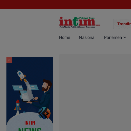
gan Sabu di Pangkalan Bun, Dua Pelaku Diamankan
Trendin
Home
Nasional
Parlemen