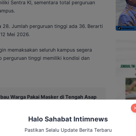
liki Sentra KI, sementara total perguruan
kampus.
da 28. Jumlah perguruan tinggi ada 36. Berarti
, 12 Mei 2026.
ngin memaksakan seluruh kampus segera
 perguruan tinggi memiliki kondisi dan
Imbau Warga Pakai Masker di Tengah Asap
Halo Sahabat Intimnews
Pastikan Selalu Update Berita Terbaru