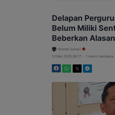
Delapan Pergurua
Belum Miliki Se
Beberkan Alasa
Ahmad Suhairi
.
13 Mei 2026 08:17
1 menit membaca
Facebook
WhatsApp
Twitter
Telegram