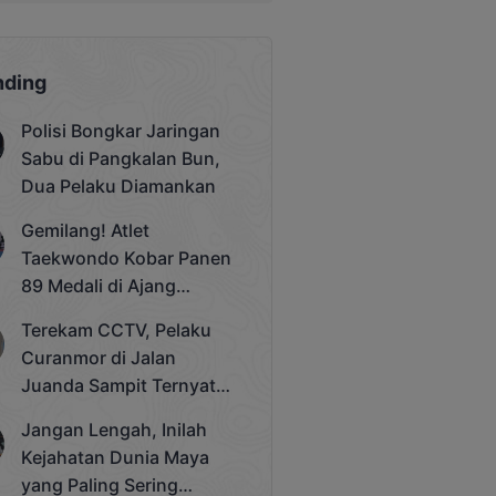
nding
Polisi Bongkar Jaringan
Sabu di Pangkalan Bun,
Dua Pelaku Diamankan
Gemilang! Atlet
Taekwondo Kobar Panen
89 Medali di Ajang
Bergengsi Rektor Unda
Terekam CCTV, Pelaku
Cup 2025
Curanmor di Jalan
Juanda Sampit Ternyata
Seorang PNS
Jangan Lengah, Inilah
Kejahatan Dunia Maya
yang Paling Sering