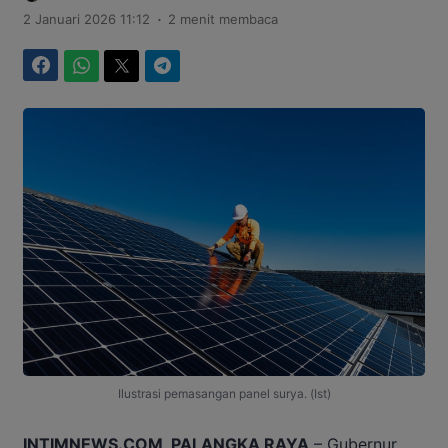
.
2 Januari 2026 11:12
2 menit membaca
Facebook
WhatsApp
Twitter
Telegram
Ilustrasi pemasangan panel surya. (Ist)
INTIMNEWS.COM, PALANGKA RAYA
– Gubernur