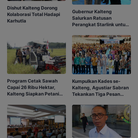
Dishut Kalteng Dorong
Gubernur Kalteng
Kolaborasi Total Hadapi
Salurkan Ratusan
Karhutla
Perangkat Starlink untuk
Sekolah dan Puskesmas
Program Cetak Sawah
Kumpulkan Kades se-
Capai 26 Ribu Hektar,
Kalteng, Agustiar Sabran
Kalteng Siapkan Petani
Tekankan Tiga Pesan
Masa Depan
Penting