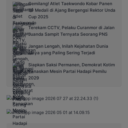
Gemilang! Atlet Taekwondo Kobar Panen
89 Medali di Ajang Bergengsi Rektor Unda
Cup 2025
Terekam CCTV, Pelaku Curanmor di Jalan
Juanda Sampit Ternyata Seorang PNS
Jangan Lengah, Inilah Kejahatan Dunia
Maya yang Paling Sering Terjadi
Siapkan Saksi Permanen, Demokrat Kotim
Panaskan Mesin Partai Hadapi Pemilu
2029