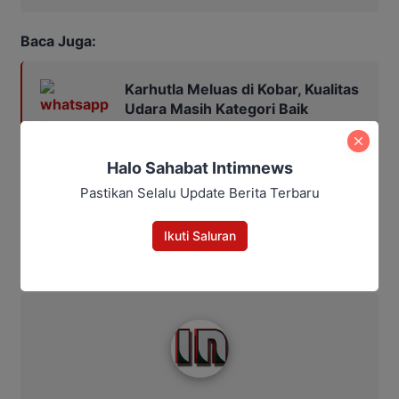
Baca Juga:
Karhutla Meluas di Kobar, Kualitas
Udara Masih Kategori Baik
Halo Sahabat Intimnews
Pastikan Selalu Update Berita Terbaru
Bagikan
Ikuti Saluran
Facebook
WhatsApp
Twitter
Telegram
Intim News