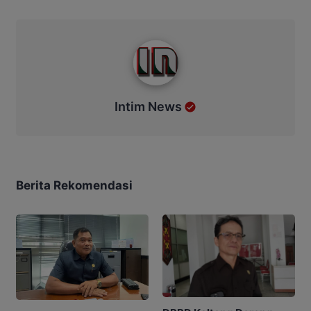
Intim News
Intim News
Berita Rekomendasi