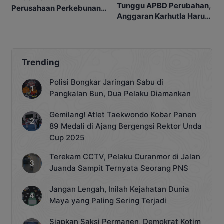
Tunggu APBD Perubahan,
Perusahaan Perkebunan
Anggaran Karhutla Harus
terhadap Warga Bartim
Siap
Trending
Polisi Bongkar Jaringan Sabu di
Pangkalan Bun, Dua Pelaku Diamankan
Gemilang! Atlet Taekwondo Kobar Panen
89 Medali di Ajang Bergengsi Rektor Unda
Cup 2025
Terekam CCTV, Pelaku Curanmor di Jalan
Juanda Sampit Ternyata Seorang PNS
Jangan Lengah, Inilah Kejahatan Dunia
Maya yang Paling Sering Terjadi
Siapkan Saksi Permanen, Demokrat Kotim