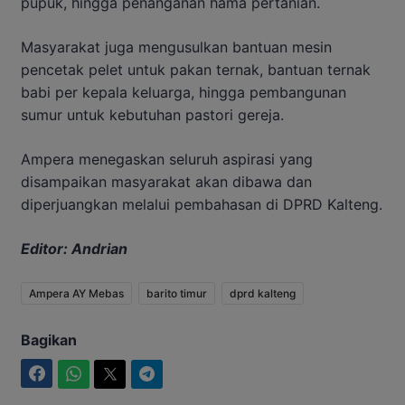
pupuk, hingga penanganan hama pertanian.
Masyarakat juga mengusulkan bantuan mesin
pencetak pelet untuk pakan ternak, bantuan ternak
babi per kepala keluarga, hingga pembangunan
sumur untuk kebutuhan pastori gereja.
Ampera menegaskan seluruh aspirasi yang
disampaikan masyarakat akan dibawa dan
diperjuangkan melalui pembahasan di DPRD Kalteng.
Editor: Andrian
Ampera AY Mebas
barito timur
dprd kalteng
Bagikan
Facebook
WhatsApp
Twitter
Telegram