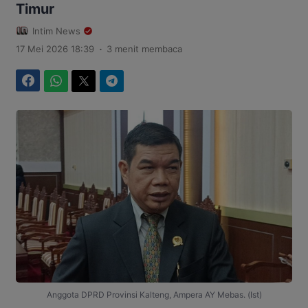
Timur
Intim News
.
17 Mei 2026 18:39
3 menit membaca
Facebook
WhatsApp
Twitter
Telegram
Anggota DPRD Provinsi Kalteng, Ampera AY Mebas. (Ist)