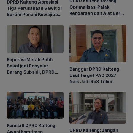
DPRD Kalteng Dorong
DPRD Kalteng Apresiasi
Optimalisasi Pajak
Tiga Perusahaan Sawit di
Kendaraan dan Alat Berat
Bartim Penuhi Kewajiban
untuk Dongkrak PAD
Kebun Plasma
Koperasi Merah Putih
Bakal jadi Penyalur
Banggar DPRD Kalteng
Barang Subsidi, DPRD
Usul Target PAD 2027
Minta Dikelola Profesional
Naik Jadi Rp3 Triliun
Komisi II DPRD Kalteng
DPRD Kalteng: Jangan
Awasi Komitmen