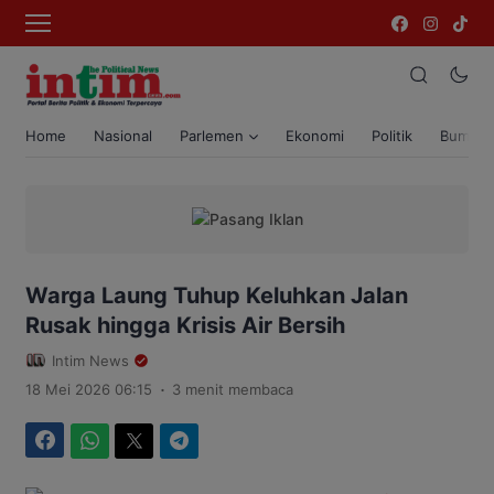
Home
Nasional
Parlemen
Ekonomi
Politik
Bumi T
Warga Laung Tuhup Keluhkan Jalan
Rusak hingga Krisis Air Bersih
Intim News
.
18 Mei 2026 06:15
3 menit membaca
Facebook
WhatsApp
Twitter
Telegram