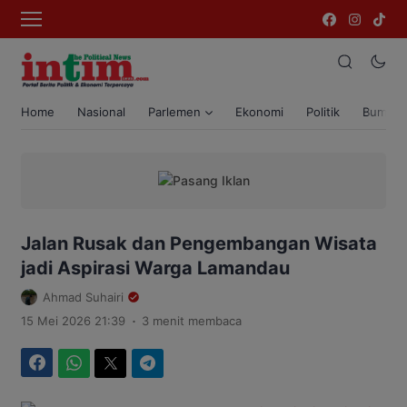
Home
Nasional
Parlemen
Ekonomi
Politik
Bumi T
Jalan Rusak dan Pengembangan Wisata
jadi Aspirasi Warga Lamandau
Ahmad Suhairi
.
15 Mei 2026 21:39
3 menit membaca
Facebook
WhatsApp
Twitter
Telegram