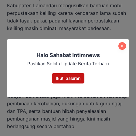
Kabupaten Lamandau mengusulkan bantuan mobil
perpustakaan keliling karena kendaraan lama sudah
tidak layak pakai, padahal layanan perpustakaan
keliling masih diminati masyarakat pedesaan.
Dalam laporan reses itu juga disampaikan
permintaan dukungan digitalisasi arsip, tambahan
Halo Sahabat Intimnews
tenaga pustakawan, hingga pelibatan lebih banyak
Pastikan Selalu Update Berita Terbaru
pegawai daerah dalam pelatihan bidang
perpustakaan dan kearsipan.
Ikuti Saluran
Selain pembangunan fisik, masyarakat di sejumlah
wilayah Lamandau juga meminta perhatian terhadap
pembinaan kerohanian, dukungan untuk guru ngaji
dan TPA, serta bantuan hibah penyelesaian
pembangunan masjid yang hingga kini masih
berlangsung secara bertahap.