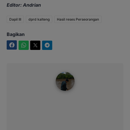
Editor: Andrian
Dapil III
dprd kalteng
Hasil reses Perseorangan
Bagikan
Facebook
WhatsApp
Twitter
Telegram
Ahmad Suhairi