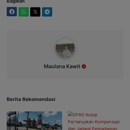
Bagikan
Facebook
WhatsApp
Twitter
Telegram
Maulana Kawit
Maulana Kawit
Berita Rekomendasi