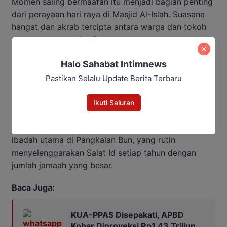
Momen saling bermaafan itu menjadi bagian penting
dari perayaan hari raya di Masjid Al-Islah. Suasana
hangat dan akrab tercipta antara warga dan tokoh
masyarakat yang hadir.
Halo Sahabat Intimnews
Kehadiran pemimpin dalam kegiatan keagamaan
seperti ini dianggap penting sebagai bentuk
Pastikan Selalu Update Berita Terbaru
kedekatan antara rakyat dan wakilnya di lembaga
legislatif.
Ikuti Saluran
Masjid Al-Islah sendiri menjadi salah satu pusat
ibadah utama di Pangkalan Bun, yang rutin
menyelenggarakan Salat Id setiap tahun dengan
jumlah jamaah yang besar.
Baca Juga:
KUA-PPAS Disepakati, APBD
Kobar Diproyeksi Rp1,43 Triliun