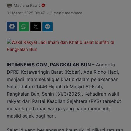
Maulana Kawit
.
31 Maret 2025 08:47
2 menit membaca
Facebook
WhatsApp
Twitter
Telegram
INTIMNEWS.COM, PANGKALAN BUN –
Anggota
DPRD Kotawaringin Barat (Kobar), Ade Ridho Hadi,
menjadi imam sekaligus khatib dalam pelaksanaan
Salat Idulfitri 1446 Hijriah di Masjid Al-Islah,
Pangkalan Bun, Senin (31/3/2025). Kehadiran wakil
rakyat dari Partai Keadilan Sejahtera (PKS) tersebut
menarik perhatian warga yang hadir memenuhi
masjid sejak pagi hari.
Salat Id yang berlangsung khusyuk ini diikuti ratusan