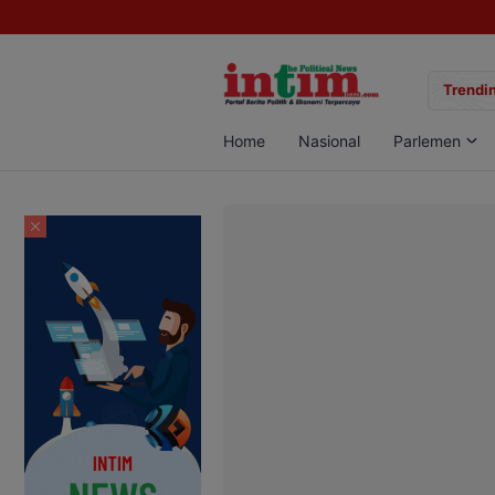
gan Sabu di Pangkalan Bun, Dua Pelaku Diamankan
Trendin
Home
Nasional
Parlemen