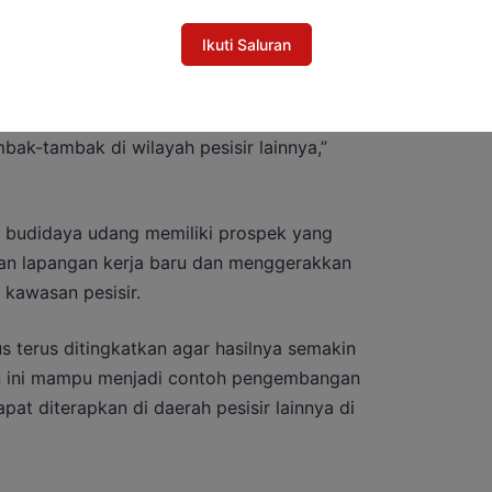
Ikuti Saluran
i dampak sosial ekonomi bagi masyarakat,
, serta menjadi role model dan pemicu
k-tambak di wilayah pesisir lainnya,”
 budidaya udang memiliki prospek yang
n lapangan kerja baru dan menggerakkan
 kawasan pesisir.
s terus ditingkatkan agar hasilnya semakin
n ini mampu menjadi contoh pengembangan
t diterapkan di daerah pesisir lainnya di