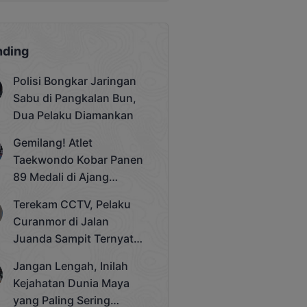
nding
Polisi Bongkar Jaringan
Sabu di Pangkalan Bun,
Dua Pelaku Diamankan
Gemilang! Atlet
Taekwondo Kobar Panen
89 Medali di Ajang
Bergengsi Rektor Unda
Terekam CCTV, Pelaku
Cup 2025
Curanmor di Jalan
Juanda Sampit Ternyata
Seorang PNS
Jangan Lengah, Inilah
Kejahatan Dunia Maya
yang Paling Sering