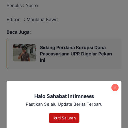
Penulis : Yusro
Editor : Maulana Kawit
Baca Juga:
Sidang Perdana Korupsi Dana
Pascasarjana UPR Digelar Pekan
Ini
Bagikan
Halo Sahabat Intimnews
Facebook
WhatsApp
Twitter
Telegram
Pastikan Selalu Update Berita Terbaru
Ikuti Saluran
Maulana Kawit