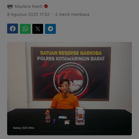
Maulana Kawit
.
8 Agustus 2025 17:52
2 menit membaca
Facebook
WhatsApp
Twitter
Telegram