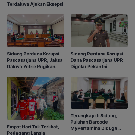
Terdakwa Ajukan Eksepsi
Sidang Perdana Korupsi
Sidang Perdana Korupsi
Pascasarjana UPR, Jaksa
Dana Pascasarjana UPR
Dakwa Yetrie Rugikan
Digelar Pekan Ini
Negara Rp2,4 Miliar
Terungkap di Sidang,
Puluhan Barcode
Empat Hari Tak Terlihat,
MyPertamina Diduga
Pedagang Lansia
untuk Pelangsiran BBM di