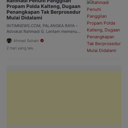
Rahmadi Penuhi Panggilan
narkoba di rumah advokat Rahmadi G.
Propam Polda Kalteng, Dugaan
Lentam. Ketua DPC PERADI Palangka
Penangkapan Tak Berprosedur
Raya, Kartika Chandrasari mengatakan,
Mulai Didalami
organisasi memandang persoalan
tersebut sebagai bagian dari
INTIMNEWS.COM, PALANGKA RAYA –
perlindungan profesi advokat, bukan
Advokat Rahmadi G. Lentam memenuhi
berkaitan dengan […]
undangan klarifikasi dari Bidang Profesi
Ahmad Suhairi
dan Pengamanan (Propam) Kepolisian
2 hari
yang lalu
Daerah (Polda) Kalimantan Tengah
(Kalteng), pada Selasa, 4 Agustus
2026. Pemeriksaan itu merupakan
tindak lanjut atas laporan yang
disampaikan Dewan Pimpinan Cabang
(DPC) Perhimpunan Advokat Indonesia
(PERADI) Palangka Raya bersama
Dewan Pimpinan Nasional (DPN)
PERADI kepada Kapolri […]