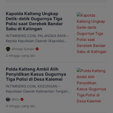
Kapolda Kalteng Ungkap
Detik-detik Gugurnya Tiga
Polisi saat Gerebek Bandar
Sabu di Katingan
INTIMNEWS.COM, PALANGKA RAYA –
Kepala Kepolisian Daerah (Kapolda)
Kalimantan Tengah (Kalteng), Irjen Pol
Ahmad Suhairi
Iwan Kurniawan, membeberkan
2 minggu
yang lalu
kronologi lengkap tewasnya tiga
anggota Satresnarkoba Polres Katingan
saat mengungkap kasus peredaran
Polda Kalteng Ambil Alih
narkoba di Desa Tumbang Kalemei,
Penyidikan Kasus Gugurnya
Kecamatan Katingan Tengah,
Tiga Polisi di Desa Kalemei
Kabupaten Katingan. Ketiga anggota
yang gugur yakni Ipda Anumerta
INTIMNEWS.COM, KASONGAN –
Sumariyanto, Aiptu Anumerta Yudhie
Kepolisian Daerah Kalimantan Tengah
Perdana Putra, dan Briptu Anumerta
(Polda Kalteng) resmi mengambil alih
Bitro
Nopandri […]
penanganan kasus dugaan
4 minggu
yang lalu
pengeroyokan dan penganiayaan yang
mengakibatkan gugurnya tiga anggota