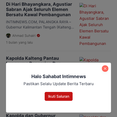
narkoba di Desa Tumbang Kalemei,
Di Hari Bhayangkara, Agustiar
Kecamatan Katingan Tengah beberapa
Sabran Ajak Seluruh Elemen
waktu lalu. Pernyataan itu disampaikan
Bersatu Kawal Pembangunan
Anam usai meninjau langsung lokasi
INTIMNEWS.COM, PALANGKA RAYA –
kejadian bersama Kepala Kepolisian
Gubernur Kalimantan Tengah (Kalteng),
Daerah (Kapolda) Kalimantan Tengah
Agustiar Sabran, mengajak seluruh
(Kalteng), Irjen […]
Ahmad Suhairi
unsur pemerintah, TNI, Polri, dan
1 bulan
yang lalu
masyarakat terus memperkuat sinergi
menjaga keamanan sekaligus
mengawal program pembangunan
Kapolda Kalteng Pantau
nasional di Kalteng. Ajakan itu
Langsung Pencarian Dua
disampaikan Agustiar saat menghadiri
Anggota Hilang Lewat Patroli
Syukuran Hari Bhayangkara ke-80 dan
Udara
penyambutan Tanda Kehormatan
Halo Sahabat Intimnews
Nugraha Sakanti yang diterima
INTIMNEWS.COM, PALANGKA RAYA –
Pastikan Selalu Update Berita Terbaru
Kepolisian Daerah (Polda) Kalteng, di
Kepala Kepolisian Daerah (Kapolda)
Aula Graha […]
Kalimantan Tengah (Kalteng), Irjen Pol
Ahmad Suhairi
Ikuti Saluran
Iwan Kurniawan, meninjau langsung
1 bulan
yang lalu
proses pencarian dua anggota
Satresnarkoba Polres Katingan yang
masih hilang usai operasi penindakan
Kapolda dan Gubernur