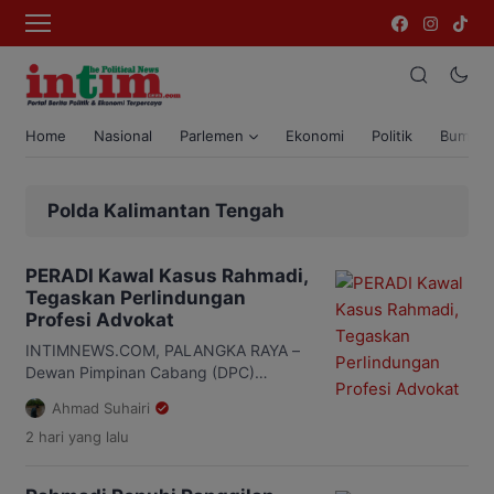
Home
Nasional
Parlemen
Ekonomi
Politik
Bumi T
Polda Kalimantan Tengah
PERADI Kawal Kasus Rahmadi,
Tegaskan Perlindungan
Profesi Advokat
INTIMNEWS.COM, PALANGKA RAYA –
Dewan Pimpinan Cabang (DPC)
Perhimpunan Advokat Indonesia
Ahmad Suhairi
(PERADI) Palangka Raya menegaskan
2 hari
yang lalu
akan terus mengawal laporan dugaan
tindakan tidak prosedural saat
penangkapan seorang tersangka